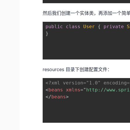
然后我们创建一个实体类，再添加一个简
public
class
User
{
private
S
}
resources 目录下创建配置文件：
<?xml version="1.0" encoding=
<
beans
xmlns
=
"
http://www.spri
</
beans
>