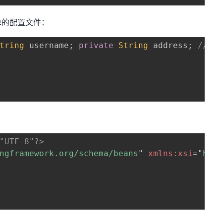
单的配置文件：
tring
 username
;
private
String
 address
;
//省略
"UTF-8"?>
ngframework.org/schema/beans
"
xmlns:
xsi
=
"
htt