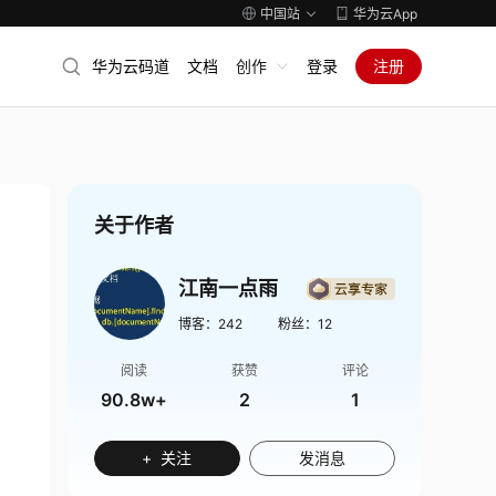
中国站
华为云App
华为云码道
文档
创作
登录
注册
关于作者
江南一点雨
博客：
242
粉丝：
12
阅读
获赞
评论
90.8w+
2
1
+ 关注
发消息