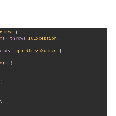
ource
{
m
(
)
throws
IOException
;
ends
InputStreamSource
{
e
(
)
{
{
{