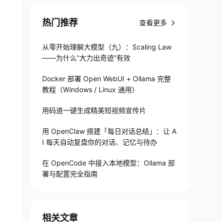
热门推荐
查看更多
从零开始理解大模型（九）：Scaling Law
——为什么”大力出奇迹”有效
Docker 部署 Open WebUI + Ollama 完整
教程（Windows / Linux 通用）
用码道一键生成精美短视频宣传片
用 OpenClaw 搭建「每日对话总结」：让 A
I 每天自动复盘你的对话、记忆与待办
在 OpenCode 中接入本地模型：Ollama 部
ans
</
artifactId
>
<
version
>
5.2.6.RELEASE
</
vers
署与配置完全指南
相关文章