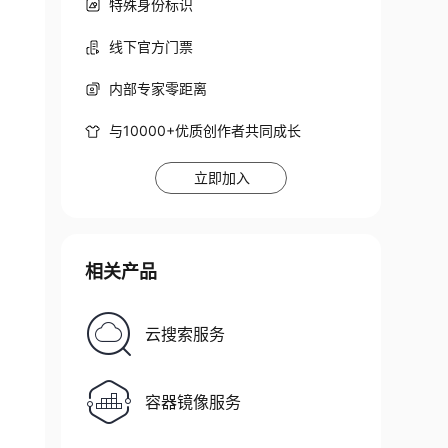
特殊身份标识
线下官方门票
BeanFactory
(
new
ClassPathResource
(
"beans.xml"
内部专家零距离
与10000+优质创作者共同成长
立即加入
相关产品
云搜索服务
容器镜像服务