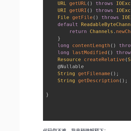
URL
getURL
(
)
throws
IOExc
URI
getURI
(
)
throws
IOExc
File
getFile
(
)
throws
IOE
default
ReadableByteChann
return
Channels
.
newCh
}
long
contentLength
(
)
thro
long
lastModified
(
)
throw
Resource
createRelative
(
S
@Nullable
String
getFilename
(
)
;
String
getDescription
(
)
;
}
代码倒不难，我来稍微解释下：