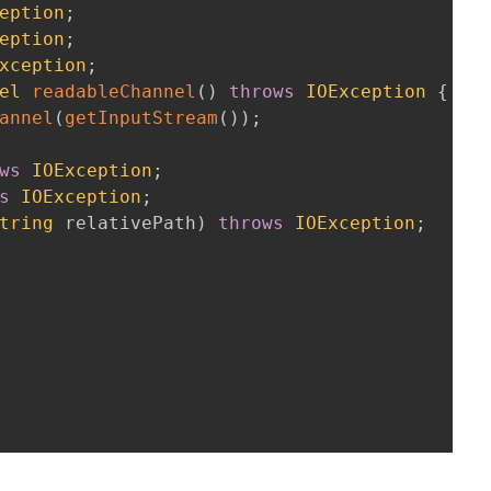
eption
;
eption
;
xception
;
el
readableChannel
(
)
throws
IOException
{
annel
(
getInputStream
(
)
)
;
ws
IOException
;
s
IOException
;
tring
 relativePath
)
throws
IOException
;