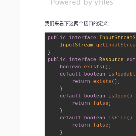
我们来看下这两个接口的定义：
public
interface
InputStreamS
InputStream
getInputStrea
}
public
interface
Resource
ext
boolean
exists
(
)
;
default
boolean
isReadabl
return
exists
(
)
;
}
default
boolean
isOpen
(
)
return
false
;
}
default
boolean
isFile
(
)
return
false
;
}