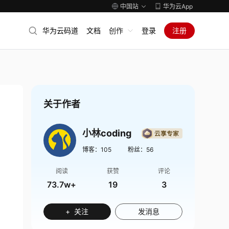
中国站
华为云App
华为云码道
文档
创作
登录
注册
关于作者
小林coding
博客：
105
粉丝：
56
阅读
获赞
评论
73.7w+
19
3
+ 关注
发消息