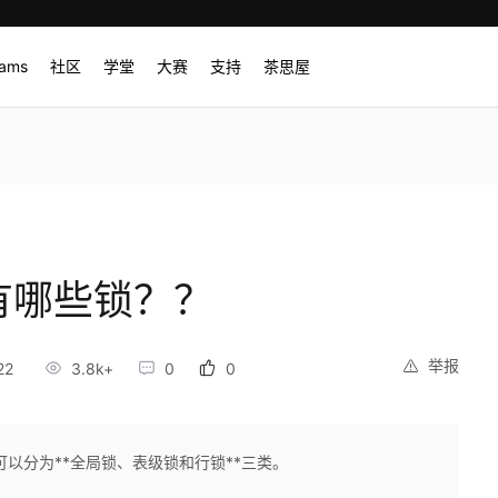
rams
社区
学堂
大赛
支持
茶思屋
 有哪些锁？？
举报
22
3.8k+
0
0
，可以分为**全局锁、表级锁和行锁**三类。