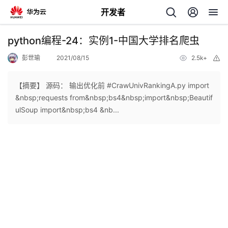
开发者
返
python编程-24：实例1-中国大学排名爬虫
回
彭世瑜
2021/08/15
2.5k+
举
报
【摘要】 源码： 输出优化前 #CrawUnivRankingA.py import
&nbsp;requests from&nbsp;bs4&nbsp;import&nbsp;Beautif
ulSoup import&nbsp;bs4 &nb...
个
我
人
的
主
开
页
发