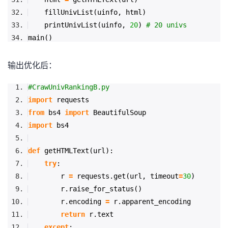
持
建
证
实
的
fillUnivList(uinfo, html)
printUnivList(uinfo,
20
)
# 20 univs
议
验
收
main()
藏
输出优化后：
#CrawUnivRankingB.py
import
requests
from
bs4
import
BeautifulSoup
import
bs4
def
getHTMLText(url):
try
:
r
=
requests.get(url, timeout
=
30
)
r.raise_for_status()
r.encoding
=
r.apparent_encoding
return
r.text
except
: