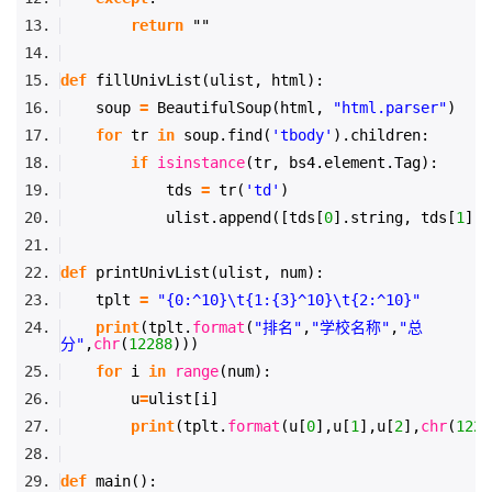
return
""
def
fillUnivList(ulist, html):
soup
=
BeautifulSoup(html,
"html.parser"
)
for
tr
in
soup.find(
'tbody'
).children:
if
isinstance
(tr, bs4.element.Tag):
tds
=
tr(
'td'
)
ulist.append([tds[
0
].string, tds[
1
].s
def
printUnivList(ulist, num):
tplt
=
"{0:^10}\t{1:{3}^10}\t{2:^10}"
print
(tplt.
format
(
"排名"
,
"学校名称"
,
"总
分"
,
chr
(
12288
)))
for
i
in
range
(num):
u
=
ulist[i]
print
(tplt.
format
(u[
0
],u[
1
],u[
2
],
chr
(
1228
def
main():