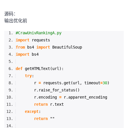
者
源码：
输出优化前
我
#CrawUnivRankingA.py
的
我
import
requests
from
bs4
import
BeautifulSoup
博
的
我
import
bs4
客
论
的
我
def
getHTMLText(url):
try
:
坛
圈
的
我
r
=
requests.get(url, timeout
=
30
)
r.raise_for_status()
子
直
的
我
r.encoding
=
r.apparent_encoding
return
r.text
我
播
活
的
except
:
return
""
我
动
关
的