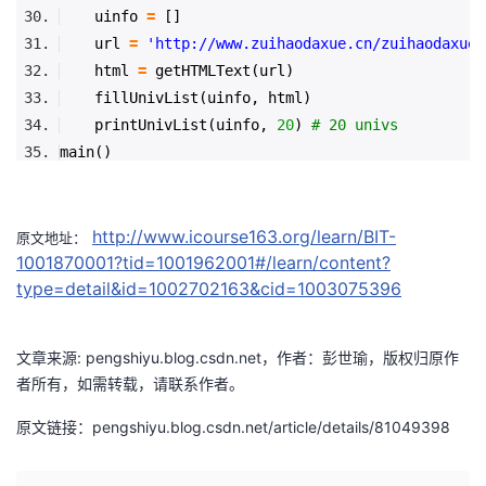
uinfo
=
[]
url
=
'http://www.zuihaodaxue.cn/zuihaodaxuep
html
=
getHTMLText(url)
fillUnivList(uinfo, html)
printUnivList(uinfo,
20
)
# 20 univs
main()
http://www.icourse163.org/learn/BIT-
原文地址：
1001870001?tid=1001962001#/learn/content?
type=detail&id=1002702163&cid=1003075396
文章来源: pengshiyu.blog.csdn.net，作者：彭世瑜，版权归原作
者所有，如需转载，请联系作者。
原文链接：pengshiyu.blog.csdn.net/article/details/81049398