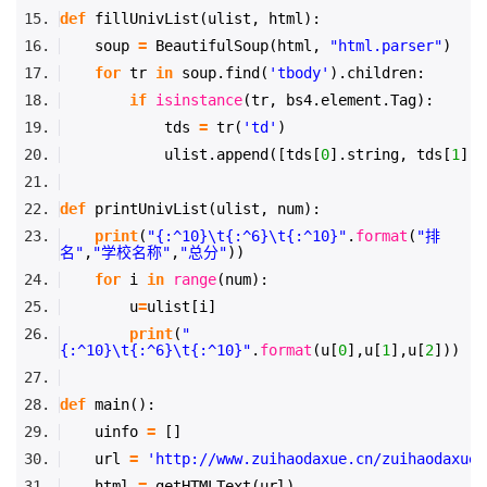
def
fillUnivList(ulist, html):
我
注
的
开
soup
=
BeautifulSoup(html,
"html.parser"
)
for
tr
in
soup.find(
'tbody'
).children:
的
Programs
发
if
isinstance
(tr, bs4.element.Tag):
支
tds
=
tr(
'td'
)
者
ulist.append([tds[
0
].string, tds[
1
].s
持
学
def
printUnivList(ulist, num):
我
堂
print
(
"{:^10}\t{:^6}\t{:^10}"
.
format
(
"排
名"
,
"学校名称"
,
"总分"
))
for
i
in
range
(num):
的
我
我
u
=
ulist[i]
print
(
"
技
的
的
我
{:^10}\t{:^6}\t{:^10}"
.
format
(u[
0
],u[
1
],u[
2
]))
术
云
课
的
我
def
main():
uinfo
=
[]
支
声
程
认
的
我
url
=
'http://www.zuihaodaxue.cn/zuihaodaxuep
html
=
getHTMLText(url)