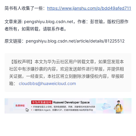
简书有人收集了一些：
https://www.jianshu.com/p/bdd49afed711
者
文章来源: pengshiyu.blog.csdn.net，作者：彭世瑜，版权归原作
我
者所有，如需转载，请联系作者。
的
我
原文链接：pengshiyu.blog.csdn.net/article/details/81225512
博
的
我
【版权声明】本文为华为云社区用户转载文章，如果您发现本
社区中有涉嫌抄袭的内容，欢迎发送邮件进行举报，并提供相
客
论
的
我
关证据，一经查实，本社区将立刻删除涉嫌侵权内容，举报邮
箱：
cloudbbs@huaweicloud.com
坛
圈
的
我
子
直
的
我
我
播
活
的
我
动
关
的