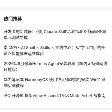
我
注
的
开
的
Programs
发
热门推荐
支
者
开发者的新武器：利用Claude Skill实现自动化代码审查与
单元测试生成
持
学
🤖 华为云AI Shell × Skills × 实践中心：从“学”到“用”的全
链路智能部署运维体验
我
堂
2026年6月最新Hermes Agent安装教程（国内无特殊网络
的
我
我
环境版）
技
的
的
我
华为笔记本 HarmonyOS 使用铠大师虚拟机安装 Win11 系
统实战教程
术
云
课
的
我
全新开源RL框架Vime-Ascend介绍及ModelArts实战指南
支
声
程
认
的
我