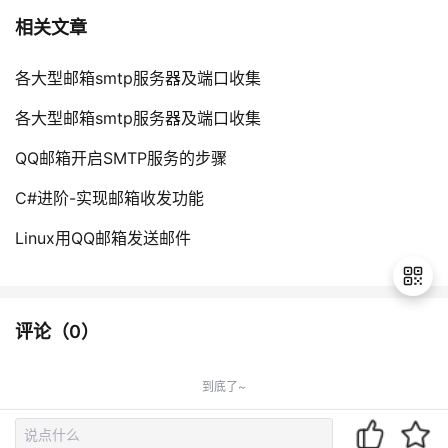
持
建
证
实
的
相关文章
议
验
收
各大型邮箱smtp服务器及端口收集
藏
各大型邮箱smtp服务器及端口收集
QQ邮箱开启SMTP服务的步骤
C#进阶-实现邮箱收发功能
Linux用QQ邮箱发送邮件
评论（
0
）
退
出
到底了~
登
录