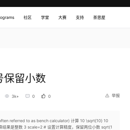
rograms
社区
学堂
大赛
支持
茶思屋
根号保留小数
举报
3k+
0
0
ten referred to as bench calculator) 计算 10 \sqrt{10} 10 ​
接计算结果是整数 3 scale=2 # 设置计算精度，保留两位小数 sqrt(1