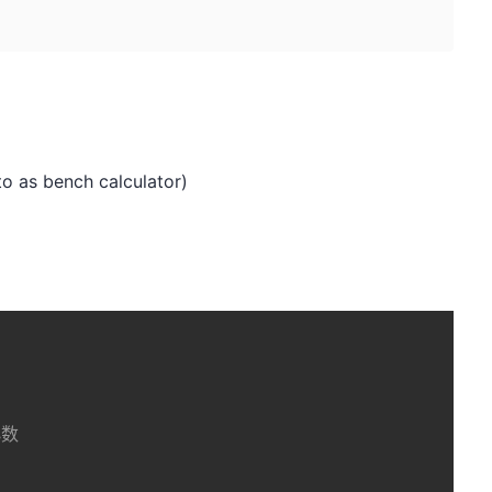
 to as bench calculator)
小数