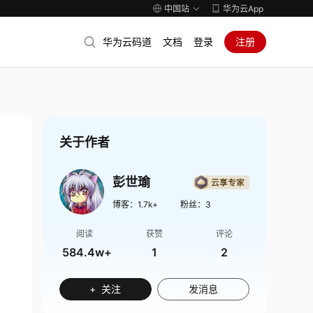
中国站
华为云App
华为云码道
文档
登录
注册
关于作者
彭世瑜
博客：
1.7k+
粉丝：
3
阅读
获赞
评论
584.4w+
1
2
+ 关注
发消息