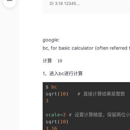
0) 3.16 12345...
google:
bc, for basic calculator (often referred
1
计算
1
0
0
\
1、进入bc进行计算
s
q
$ 
bc
r
t
sqrt
(
10
)
# 直接计算结果是整数
{
3
1
0
}
scale
=
2
# 设置计算精度，保留两位
sqrt
(
10
)
3.16