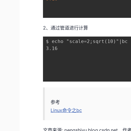
2、通过管道进行计算
$ echo "scale=2;sqrt(10)"|bc

3.16

参考
Linux命令之bc
文章来源: pengshiyu.blog.csd