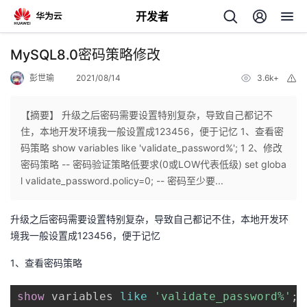
开发者
返
MySQL8.0密码策略修改
回
彭世瑜
2021/08/14
3.6k+
举
报
【摘要】 升级之后密码需要设置特别复杂，导致自己都记不
住，本地开发环境我一般设置成123456，便于记忆 1、查看密
码策略 show variables like 'validate_password%'; 1 2、修改
个
密码策略 -- 密码验证策略低要求(0或LOW代表低级) set globa
l validate_password.policy=0; -- 密码至少要...
我
人
升级之后密码需要设置特别复杂，导致自己都记不住，本地开发环
的
主
境我一般设置成123456，便于记忆
1、查看密码策略
开
页
show
 variables 
like
'validate_password%'
;
发