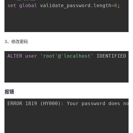
set
global
 validate_password
.
length
=
6
;
我
注
的
开
的
Programs
发
支
者
3、修改密码
持
学
ALTER
user
'root'
@'localhost'
 IDENTIFIED 
B
我
堂
的
我
我
报错
技
的
的
我
ERROR 1819 (HY000): Your password does not
术
云
课
的
我
支
声
程
认
的
我