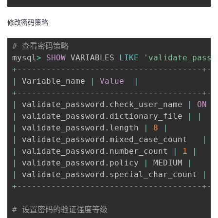
持
建
证
实
的
修改密码策略
议
验
收
# 查看密码策略
藏
mysql
>
SHOW
 VARIABLES 
LIKE
'validate_passw
+
--------------------------------------+--
|
 Variable_name 
|
Value
|
+
--------------------------------------+--
|
 validate_password
.
check_user_name 
|
ON
|
|
 validate_password
.
dictionary_file 
|
|
|
 validate_password
.
length 
|
8
|
|
 validate_password
.
mixed_case_count   
|
1
|
 validate_password
.
number_count 
|
1
|
|
 validate_password
.
policy 
|
 MEDIUM 
|
|
 validate_password
.
special_char_count 
|
1
+
--------------------------------------+--
# 设置密码的验证强度等级