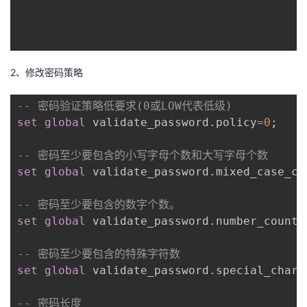
者
我
2、修改密码策略
的
我
-- 密码验证策略低要求(0或LOW代表低级)
set
global
 validate_password
.
policy
=
0
;
博
的
我
-- 密码至少要包含的小写字母个数和大写字母个数
客
论
的
我
set
global
 validate_password
.
mixed_case_co
坛
圈
的
我
-- 密码至少要包含的数字个数。
set
global
 validate_password
.
number_count
=
子
直
的
我
-- 密码至少要包含的特殊字符数
我
播
活
的
set
global
 validate_password
.
special_char_
我
动
关
的
-- 密码长度