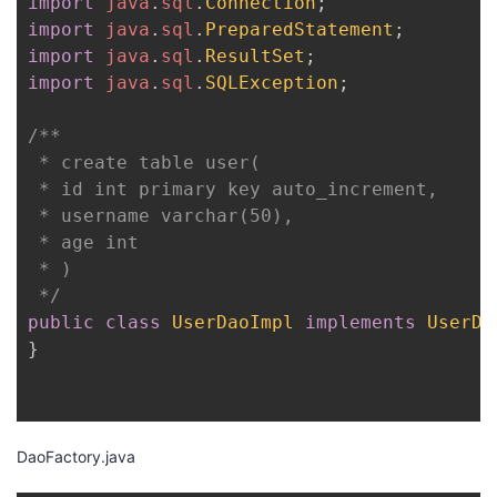
import
java
.
sql
.
Connection
;
import
java
.
sql
.
PreparedStatement
;
import
java
.
sql
.
ResultSet
;
import
java
.
sql
.
SQLException
;
/**

 * create table user(

 * id int primary key auto_increment,

 * username varchar(50),

 * age int

 * )

 */
public
class
UserDaoImpl
implements
UserDa
}
DaoFactory.java