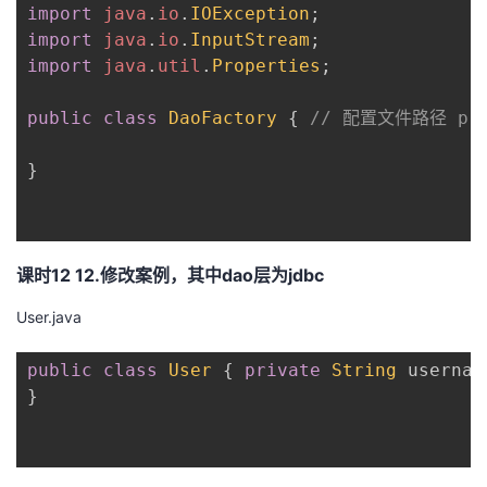
import
java
.
io
.
IOException
;
import
java
.
io
.
InputStream
;
import
java
.
util
.
Properties
;
public
class
DaoFactory
{
// 配置文件路径 priva
}
课时12 12.修改案例，其中dao层为jdbc
User.java
public
class
User
{
private
String
 usernam
}