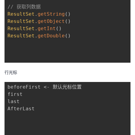
// 获取列数据
ResultSet
.
getString
(
)
ResultSet
.
getObject
(
)
ResultSet
.
getInt
(
)
ResultSet
.
getDouble
(
)
行光标
beforeFirst <- 默认光标位置

first

last

AfterLast
