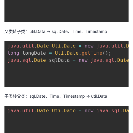
父类转子类：util.Data -> sql.Date、Time、Timestamp
java
.
util
.
Date
UtilDate
=
new
java
.
util
.
Da
long
 longDate 
=
UtilDate
.
getTime
(
)
;
java
.
sql
.
Date
 sqlData 
=
new
java
.
sql
.
Date
(
子类转父类：sql.Date、Time、Timestamp -> util.Data
java
.
util
.
Date
UtilDate
=
new
java
.
sql
.
Dat