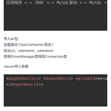
应用程序 <-> JDBC <-> MySQL驱动 <-> MySQL <->
者
我
的
我
导入jar包
加载驱动 Class.forName(‘类名’)
博
的
我
给出url、username、password
使用DriverManager类得到Connection类
客
论
的
我
maven导入依赖
坛
圈
的
我
<
dependencies
>
<
dependency
>
<
groupId
>
mysql
子
直
的
我
</
dependencies
>
我
播
活
的
我
动
关
的