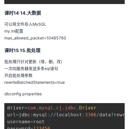
课时14 14.大数据
可以将文件存入MySQL
my.ini配置
max_allowed_packet=10485760
课时15 15.批处理
批处理只针对更新（增，删，改）
一次向服务器发送多条sql语句
开启批处理参数
rewriteBatchedStatements=true
dbconfig.properties
driver
=
com
.
mysql
.
cj
.
jdbc
.
Driver
url
=
jdbc
:
mysql
:
/
/
localhost
:
3306
/
data
?
rewri
username
=
root

password
=
123456