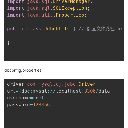
import
java
.
sql
.
DriverManager
;
import
java
.
sql
.
SQLException
;
import
java
.
util
.
Properties
;
public
class
JdbcUtils
{
// 配置文件路径 privat
}
dbconfig.properties
driver
=
com
.
mysql
.
cj
.
jdbc
.
Driver
url
=
jdbc
:
mysql
:
/
/
localhost
:
3306
/
data

username
=
root

password
=
123456