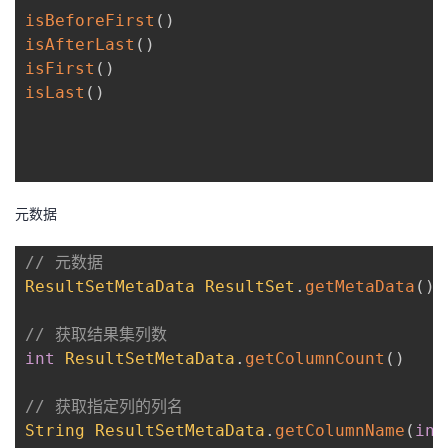
isBeforeFirst
(
)
isAfterLast
(
)
isFirst
(
)
isLast
(
)
元数据
// 元数据 
ResultSetMetaData
ResultSet
.
getMetaData
(
)
// 获取结果集列数
int
ResultSetMetaData
.
getColumnCount
(
)
// 获取指定列的列名
String
ResultSetMetaData
.
getColumnName
(
int