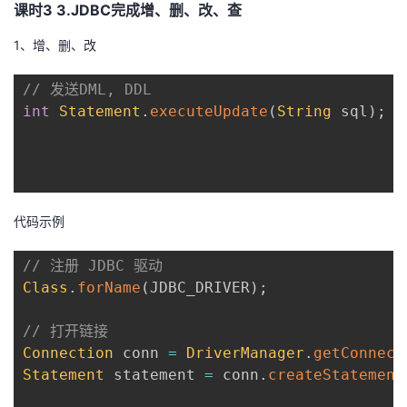
持
建
课时3 3.JDBC完成增、删、改、查
证
实
的
1、增、删、改
议
验
收
// 发送DML, DDL
藏
int
Statement
.
executeUpdate
(
String
 sql
)
;
代码示例
// 注册 JDBC 驱动
Class
.
forName
(
JDBC_DRIVER
)
;
// 打开链接
Connection
 conn 
=
DriverManager
.
getConnect
Statement
 statement 
=
 conn
.
createStatement