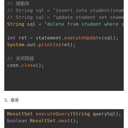
// 增删改
// String sql = "insert into student(snam
// String sql = "update student set sname
String
 sql 
=
"delete from student where si
int
 ret 
=
 statement
.
executeUpdate
(
sql
)
;
System
.
out
.
println
(
ret
)
;
// 关闭链接
conn
.
close
(
)
;
2、查询
ResultSet
executeQuery
(
String
 querySql
)
;
boolean
ResultSet
.
next
(
)
;