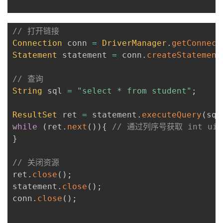
// 打开链接
Connection
 conn 
=
DriverManager
.
getConnect
Statement
 statement 
=
 conn
.
createStatement
// 查询
String
 sql 
=
"select * from student"
;
ResultSet
 ret 
=
 statement
.
executeQuery
(
sql
while
(
ret
.
next
(
)
)
{
// 通过列序号获取 int uid =
}
// 关闭资源
ret
.
close
(
)
;
statement
.
close
(
)
;
conn
.
close
(
)
;