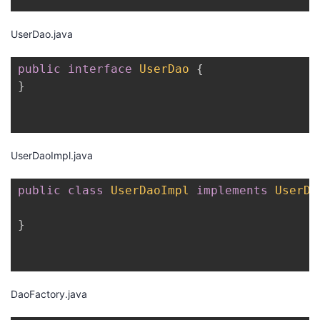
UserDao.java
public
interface
UserDao
{
}
UserDaoImpl.java
public
class
UserDaoImpl
implements
UserDa
}
DaoFactory.java