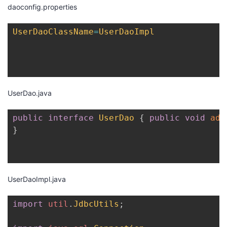
daoconfig.properties
UserDaoClassName
=
UserDaoImpl
UserDao.java
public
interface
UserDao
{
public
void
add
}
UserDaoImpl.java
import
util
.
JdbcUtils
;