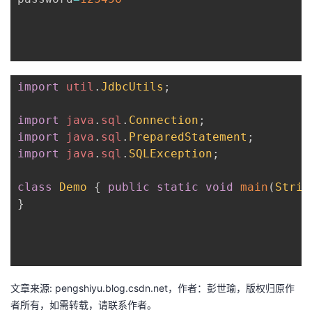
import
util
.
JdbcUtils
;
import
java
.
sql
.
Connection
;
import
java
.
sql
.
PreparedStatement
;
import
java
.
sql
.
SQLException
;
class
Demo
{
public
static
void
main
(
Strin
}
文章来源: pengshiyu.blog.csdn.net，作者：彭世瑜，版权归原作
者所有，如需转载，请联系作者。