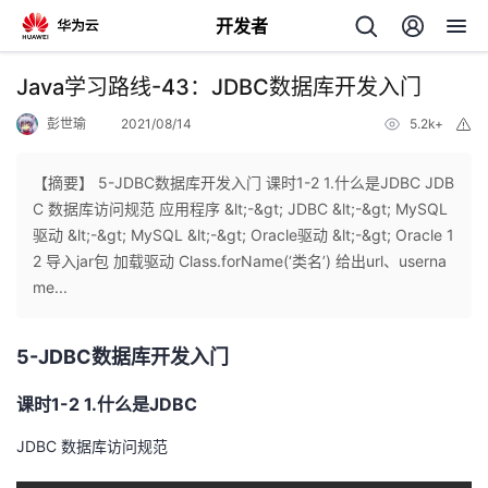
开发者
返
Java学习路线-43：JDBC数据库开发入门
回
彭世瑜
2021/08/14
5.2k+
举
报
【摘要】 5-JDBC数据库开发入门 课时1-2 1.什么是JDBC JDB
C 数据库访问规范 应用程序 &lt;-&gt; JDBC &lt;-&gt; MySQL
驱动 &lt;-&gt; MySQL &lt;-&gt; Oracle驱动 &lt;-&gt; Oracle 1
个
2 导入jar包 加载驱动 Class.forName(‘类名’) 给出url、userna
me...
我
人
5-JDBC数据库开发入门
的
主
课时1-2 1.什么是JDBC
开
页
JDBC 数据库访问规范
发