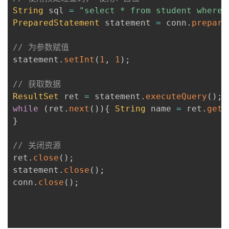
String
 sql 
=
"select * from student where 
PreparedStatement
 statement 
=
 conn
.
prepare
// 为参数赋值
statement
.
setInt
(
1
,
1
)
;
// 获取数据
ResultSet
 ret 
=
 statement
.
executeQuery
(
)
;
while
(
ret
.
next
(
)
)
{
String
 name 
=
 ret
.
getS
}
// 关闭资源
ret
.
close
(
)
;
statement
.
close
(
)
;
conn
.
close
(
)
;