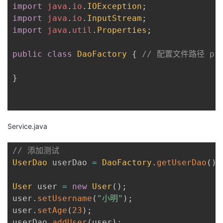
import
java
.
io
.
IOException
;
import
java
.
io
.
InputStream
;
import
java
.
util
.
Properties
;
public
class
DaoFactory
{
// 配置文件路径 priva
}
Service.java
// 添加测试
UserDao
 userDao 
=
DaoFactory
.
getUserDao
(
)
;
User
 user 
=
new
User
(
)
;
user
.
setUsername
(
"小明"
)
;
user
.
setAge
(
23
)
;
userDao
.
addUser
(
user
)
;