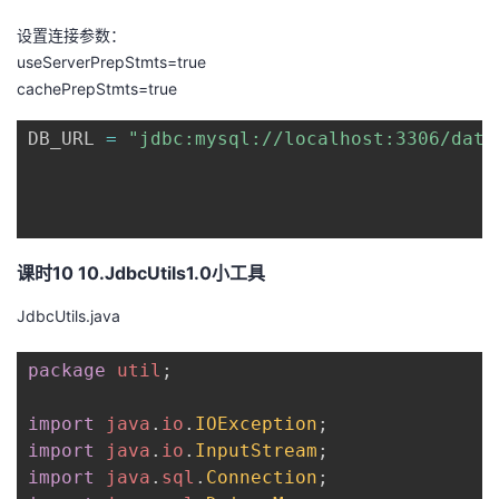
设置连接参数：
useServerPrepStmts=true
cachePrepStmts=true
DB_URL 
=
"jdbc:mysql://localhost:3306/data
课时10 10.JdbcUtils1.0小工具
JdbcUtils.java
package
util
;
import
java
.
io
.
IOException
;
import
java
.
io
.
InputStream
;
import
java
.
sql
.
Connection
;