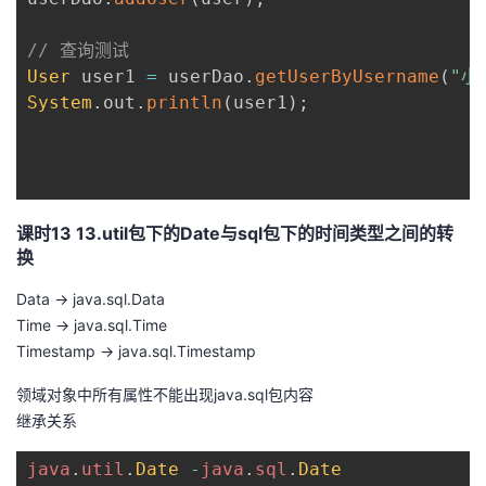
// 查询测试
User
 user1 
=
 userDao
.
getUserByUsername
(
"小
System
.
out
.
println
(
user1
)
;
课时13 13.util包下的Date与sql包下的时间类型之间的转
换
Data -> java.sql.Data
Time -> java.sql.Time
Timestamp -> java.sql.Timestamp
领域对象中所有属性不能出现java.sql包内容
继承关系
java
.
util
.
Date
-
java
.
sql
.
Date