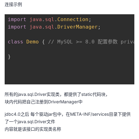
连接示例
我
注
的
开
import
java
.
sql
.
Connection
;
的
Programs
发
import
java
.
sql
.
DriverManager
;
支
者
class
Demo
{
// MySQL >= 8.0 配置参数 private
持
学
}
我
堂
的
我
我
所有的java.sql.Driver实现类，都提供了static代码块，
技
的
的
我
块内代码把自己注册到DriverManager中
术
云
课
的
我
jdbc4.0之后 每个驱动jar包中，在META-INF/services目录下提供
了一个java.sql.Driver文件
支
声
程
认
的
我
内容就是该接口的实现类名称