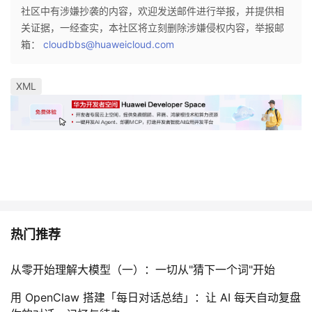
持
建
证
实
的
社区中有涉嫌抄袭的内容，欢迎发送邮件进行举报，并提供相
关证据，一经查实，本社区将立刻删除涉嫌侵权内容，举报邮
议
验
收
箱：
cloudbbs@huaweicloud.com
藏
XML
热门推荐
从零开始理解大模型（一）：一切从"猜下一个词"开始
用 OpenClaw 搭建「每日对话总结」：让 AI 每天自动复盘