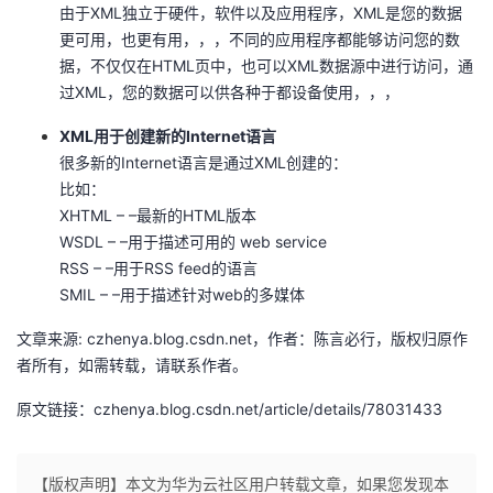
由于XML独立于硬件，软件以及应用程序，XML是您的数据
我
注
的
开
更可用，也更有用，，，不同的应用程序都能够访问您的数
据，不仅仅在HTML页中，也可以XML数据源中进行访问，通
的
Programs
发
过XML，您的数据可以供各种于都设备使用，，，
支
者
XML用于创建新的Internet语言
很多新的Internet语言是通过XML创建的：
持
学
比如：
XHTML – –最新的HTML版本
我
堂
WSDL – –用于描述可用的 web service
RSS – –用于RSS feed的语言
的
我
我
SMIL – –用于描述针对web的多媒体
文章来源: czhenya.blog.csdn.net，作者：陈言必行，版权归原作
技
的
的
我
者所有，如需转载，请联系作者。
术
云
课
的
我
原文链接：czhenya.blog.csdn.net/article/details/78031433
支
声
程
认
的
我
【版权声明】本文为华为云社区用户转载文章，如果您发现本