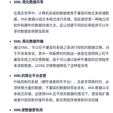
XML 简化数据共享
者
在真实世界中，计算机系统和数据使用不兼容的格式来存储数
据，XML数据以纯文本格式进行存储，因此提供里一种独立的
我
软件和硬件的数据存储方法，这让创建不同的应用程序可以共
享的数据变得更加容易
的
我
XML 简化数据传输
博
的
我
通过XML，可以在不兼容的系统之家进行轻松的数据交换，对
于开发者来说，其中一项最费时的挑战一直是在因特网上的不
客
论
的
我
兼容系统之间交换数据，由于可以通过各种不兼容的应用程序
来读取数据，以XML交换数据降低了这种复杂性
坛
圈
的
我
XML的简化平台变更
子
直
的
我
升级到新的系统（硬件或者软件平台），总是非常耗时的，必
须转换大量的数据，不兼容的数据经常会丢失，XML数据以文
我
播
活
的
本格式存储，这使得XML在不损失数据的情况下，更容易扩展
或者升级到新的操作系统，新应用程序或者新的浏览器
我
动
关
的
XML使数据更有用