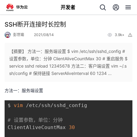
开发者
返
SSH断开连接时长控制
回
彭世瑜
2021/08/14
3.9k+
举
报
【摘要】 方法一：服务端设置 $ vim /etc/ssh/sshd_config #
设置参数，单位：分钟 ClientAliveCountMax 30 # 重启服务 $
service sshd reload 12345678 方法二：客户端设置 vim ~/.s
个
sh/config # 保持链接 ServerAliveInterval 60 1234 ...
我
人
方法一：服务端设置
的
主
$ 
vim
 /etc/ssh/sshd_config

开
页
# 设置参数，单位：分钟
ClientAliveCountMax 
30
发