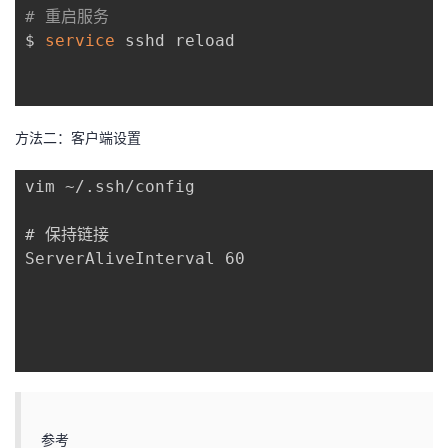
# 重启服务
者
$ 
service
 sshd reload

我
的
我
方法二：客户端设置
博
的
我
vim ~/.ssh/config

客
论
的
我
# 保持链接

ServerAliveInterval 60

坛
圈
的
我
子
直
的
我
我
播
活
的
我
动
关
的
参考