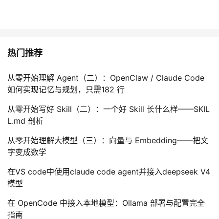
持
建
证
实
的
议
验
收
热门推荐
藏
从零开始理解 Agent（二）：OpenClaw / Claude Code
如何实现记忆与规划，只需182 行
从零开始写好 Skill（二）：一个好 Skill 长什么样——SKIL
L.md 剖析
从零开始理解大模型（三）：向量与 Embedding——把文
字变成数学
在VS code中使用claude code agent并接入deepseek V4
模型
在 OpenCode 中接入本地模型：Ollama 部署与配置完全
指南