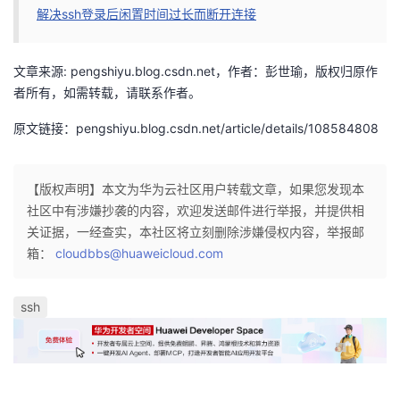
解决ssh登录后闲置时间过长而断开连接
我
注
的
开
的
Programs
发
文章来源: pengshiyu.blog.csdn.net，作者：彭世瑜，版权归原作
者所有，如需转载，请联系作者。
支
者
原文链接：pengshiyu.blog.csdn.net/article/details/108584808
持
学
【版权声明】本文为华为云社区用户转载文章，如果您发现本
我
堂
社区中有涉嫌抄袭的内容，欢迎发送邮件进行举报，并提供相
关证据，一经查实，本社区将立刻删除涉嫌侵权内容，举报邮
的
我
我
箱：
cloudbbs@huaweicloud.com
技
的
的
我
ssh
术
云
课
的
我
支
声
程
认
的
我