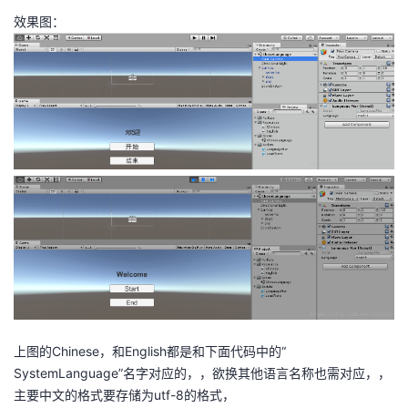
效果图：
者
我
的
我
博
的
我
客
论
的
我
坛
圈
的
我
子
直
的
我
我
播
活
的
上图的Chinese，和English都是和下面代码中的“
SystemLanguage”名字对应的，，欲换其他语言名称也需对应，，
我
动
关
的
主要中文的格式要存储为utf-8的格式，