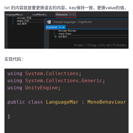
我
注
的
开
txt 的内容就是要更换语言的内容，key保持一致，更换value的值，
的
Programs
发
支
者
持
学
实现代码：
我
堂
using
System
.
Collections
;
的
我
我
using
System
.
Collections
.
Generic
;
using
UnityEngine
;
技
的
的
我
public
class
LanguageMar
:
MonoBehaviour
{
术
云
课
的
我
}
支
声
程
认
的
我