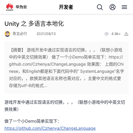
开发者
返
Unity 之 多语言本地化
回
陈言必行
2021/08/13
4.9k+
举
报
【摘要】 游戏开发中通过实现语言的切换，，，（联想小游戏
中的中英文切换效果） 做了一个小Demo简单实现下：https://
github.com/Czhenya/ChangeLanguage 效果图： 上图的Chi
个
nese，和English都是和下面代码中的“ SystemLanguage”名字
对应的，，欲换其他语言名称也需对应，，主要中文的格式要
我
人
存储为utf-8的格式...
的
主
游戏开发中通过实现语言的切换，，，（联想小游戏中的中英文切
换效果）
开
页
做了一个小Demo简单实现下：
https://github.com/Czhenya/ChangeLanguage
发