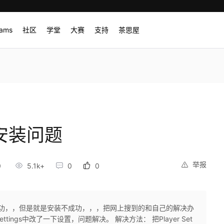
rams
社区
学堂
大赛
支持
茶思屋
k安装问题
举报
0
5.1k+
0
0
pk成功，，但是就是安装不成功，，，把网上搜到的和自己的解决办
ettings中改了一下设置，问题解决。 解决方法： 把Player Set