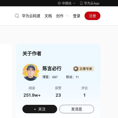
中国站
华为云App
华为云码道
文档
创作
登录
注册
关于作者
陈言必行
博客：
487
粉丝：
11
阅读
获赞
评论
251.9w+
23
1
+ 关注
发消息