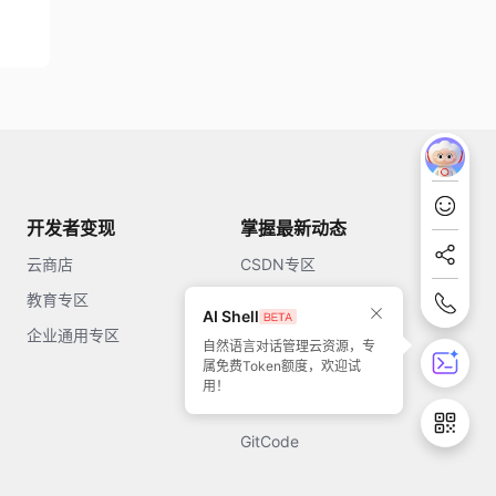
开发者变现
掌握最新动态
云商店
CSDN专区
教育专区
知乎
AI Shell
企业通用专区
开源中国
自然语言对话管理云资源，专
属免费Token额度，欢迎试
51CTO
用！
今日头条
GitCode