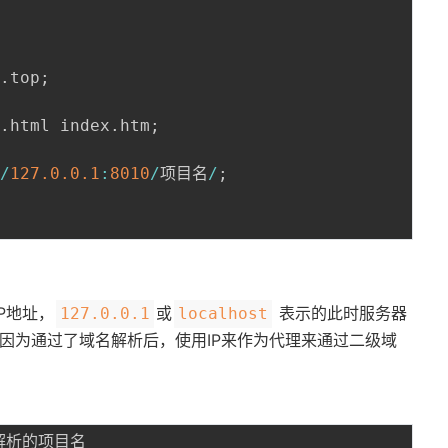
r
.
top
;
x
.
html index
.
htm
;
/
/
127.0
.0
.1
:
8010
/
项目名
/
;
IP地址，
或
表示的此时服务器
127.0.0.1
localhost
，因为通过了域名解析后，使用IP来作为代理来通过二级域
at解析的项目名
