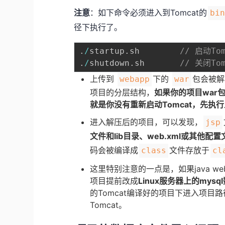
注意
：如下命令必须进入到Tomcat的
bi
径下执行了。
.
/
startup
.
sh		
// 启动Tom
.
/
shutdown
.
sh		
// 关闭Tom
上传到
下的
包会被解
webapp
war
项目的分层结构，
如果你的项目war
就是你没有重新启动Tomcat，先执
进入解压后的项目，可以发现，
jsp
文件和lib目录、web.xml或其他配置
码会被编译成
文件存放于
class
cl
这里特别注意的一点是，如果java w
项目提前改成
Linux服务器上的mys
的Tomcat编译好的项目下进入项目
Tomcat。