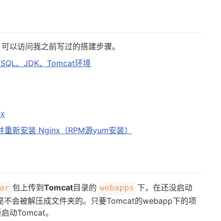
，可以访问我之前写过的搭建步骤。
ySQL、JDK、Tomcat环境
x
） 并重新安装 Nginx（RPM源yum安装）
包上传到
Tomcat
目录的
下，在还没启动
ar
webapps
是不会被解压成文件夹的。只要Tomcat的webapp下的项
动Tomcat。