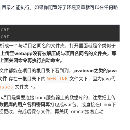
目录才能执行。如果你配置好了环境变量就可以在任何路
n
cat
cat
析成一个与项目名同名的文件夹，打开里面就是个类似于
包上传至webapp没有被解压成与项目名同名的文件夹，那
行上面关闭命令再执行启动命令。
文件都能在项目的根目录下看到到，
javabean之类的java
文件
存在于根目录下的
文件夹下，因为java代
WEB-INF
文件夹下。
asses
eb项目是需要连接Linux服务器上的数据库的，注意把上传
ql数据库的用户名和密码
再打包成war包。或直接在Linux下
路径更改，完成后保存文件，再关闭Tomcat接着启动