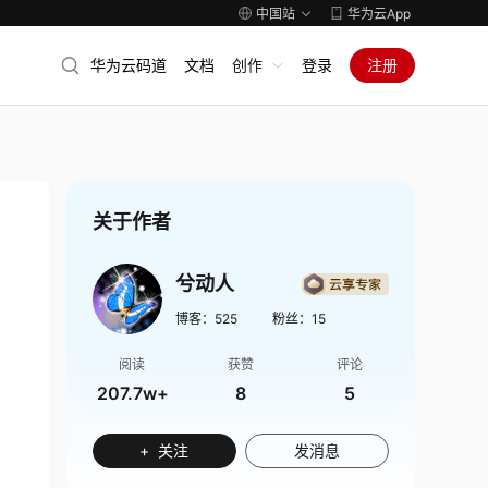
中国站
华为云App
华为云码道
文档
创作
登录
注册
关于作者
兮动人
博客：
525
粉丝：
15
阅读
获赞
评论
207.7w+
8
5
+ 关注
发消息