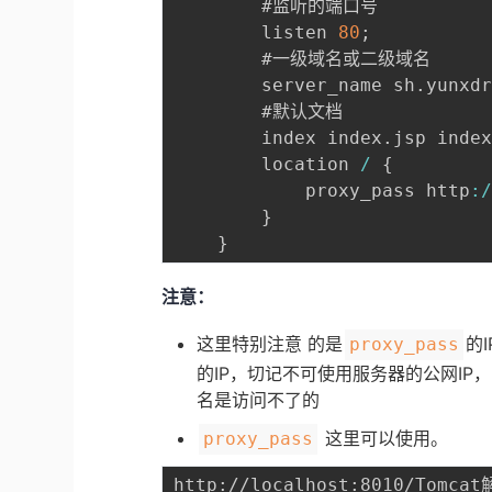
		#监听的端口号

		listen 
80
;
		#一级域名或二级域名

		server_name	sh
.
yunxd
		#默认文档

		index index
.
jsp inde
		location 
/
{
			proxy_pass http
:
}
}
注意：
这里特别注意 的是
的
proxy_pass
的IP，切记不可使用服务器的公网IP
名是访问不了的
这里可以使用。
proxy_pass
http://localhost:8010/Tomc