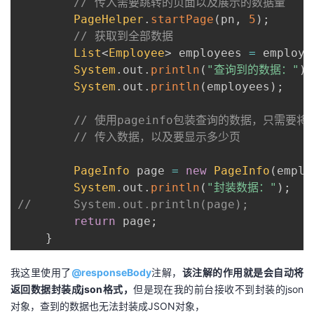
// 传入需要跳转的页面以及展示的数据量
PageHelper
.
startPage
(
pn
,
5
)
;
// 获取到全部数据
List
<
Employee
>
 employees 
=
 employe
System
.
out
.
println
(
"查询到的数据："
)
;
System
.
out
.
println
(
employees
)
;
// 使用pageinfo包装查询的数据，只需要将p
// 传入数据，以及要显示多少页
PageInfo
 page 
=
new
PageInfo
(
emplo
System
.
out
.
println
(
"封装数据："
)
;
//		System.out.println(page);
return
 page
;
}
我这里使用了
@responseBody
注解，
该注解的作用就是会自动将
返回数据封装成json格式，
但是现在我的前台接收不到封装的json
对象，查到的数据也无法封装成JSON对象，