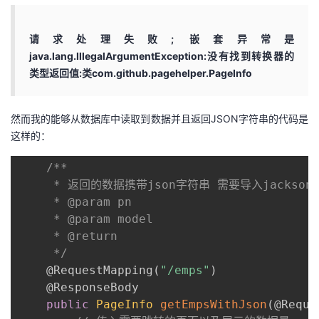
持
建
证
实
的
请求处理失败; 嵌套异常是
议
验
收
java.lang.IllegalArgumentException:没有找到转换器的
类型返回值:类com.github.pagehelper.PageInfo
藏
然而我的能够从数据库中读取到数据并且返回JSON字符串的代码是
这样的：
/**

	 * 返回的数据携带json字符串 需要导入jackson包 

	 * @param pn

	 * @param model

	 * @return

	 */
@RequestMapping
(
"/emps"
)
@ResponseBody
public
PageInfo
getEmpsWithJson
(
@Reque