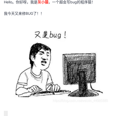
Hello。你好呀，我是
灰小猿
，一个超会写bug的程序猿！
者
我今天又来修BUG了！！
我
的
我
博
的
我
客
论
的
我
坛
圈
的
我
子
直
的
我
我
播
活
的
我
动
关
的