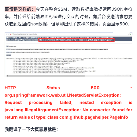
我
注
的
开
事情是这样的：
今天在整合SSM，读取数据库数据返回JSON字符
串，并传递给前端界面Ajax进行交互的时候，向后台发送请求想要
的
Programs
发
获取到返回的json数据，但是却出现了这样的错误，页面显示500：
支
者
持
学
我
堂
的
我
我
HTTP Status 500 -
org.springframework.web.util.NestedServletException:
技
的
的
我
Request processing failed; nested exception is
java.lang.IllegalArgumentException: No converter found for
术
云
课
的
我
return value of type: class com.github.pagehelper.PageInfo
支
声
程
认
的
我
我翻译了一下大概意思就是：