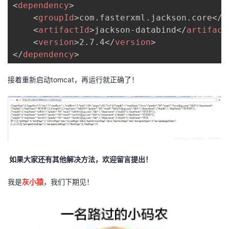
<
dependency
>
<
groupId
>
com.fasterxml.jackson.core
</
g
<
artifactId
>
jackson-databind
</
artifact
<
version
>
2.7.4
</
version
>
</
dependency
>
接着重新启动tomcat，再运行就正确了！
如果大家还有其他解决方法，欢迎留言提出！
我是
灰小猿
，我们下期见！