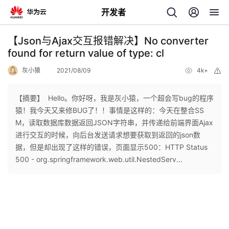
开发者
返
【Json与Ajax交互报错解决】No converter
回
found for return value of type: cl
灰小猿
2021/08/09
4k+
举
报
【摘要】 ​ Hello。你好呀，我是灰小猿，一个超会写bug的程序
猿！我今天又来修BUG了！！​事情是这样的：今天在整合SS
个
M，读取数据库数据返回JSON字符串，并传递给前端界面Ajax
进行交互的时候，向后台发送请求想要获取到返回的json数
我
人
据，但是却出现了这样的错误，页面显示500：​HTTP Status
500 - org.springframework.web.util.NestedServ...
的
主
开
页
发