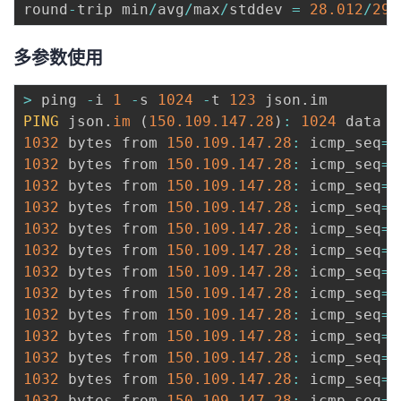
round
-
trip min
/
avg
/
max
/
stddev 
=
28.012
/
29.
多参数使用
>
 ping 
-
i 
1
-
s 
1024
-
t 
123
 json
.
PING
 json
.
im
(
150.109
.147
.28
)
:
1024
1032
 bytes from 
150.109
.147
.28
:
 icmp_seq
=
0
1032
 bytes from 
150.109
.147
.28
:
 icmp_seq
=
1
1032
 bytes from 
150.109
.147
.28
:
 icmp_seq
=
2
1032
 bytes from 
150.109
.147
.28
:
 icmp_seq
=
3
1032
 bytes from 
150.109
.147
.28
:
 icmp_seq
=
4
1032
 bytes from 
150.109
.147
.28
:
 icmp_seq
=
5
1032
 bytes from 
150.109
.147
.28
:
 icmp_seq
=
6
1032
 bytes from 
150.109
.147
.28
:
 icmp_seq
=
7
1032
 bytes from 
150.109
.147
.28
:
 icmp_seq
=
8
1032
 bytes from 
150.109
.147
.28
:
 icmp_seq
=
9
1032
 bytes from 
150.109
.147
.28
:
 icmp_seq
=
1
1032
 bytes from 
150.109
.147
.28
:
 icmp_seq
=
1
1032
 bytes from 
150.109
.147
.28
:
 icmp_seq
=
1