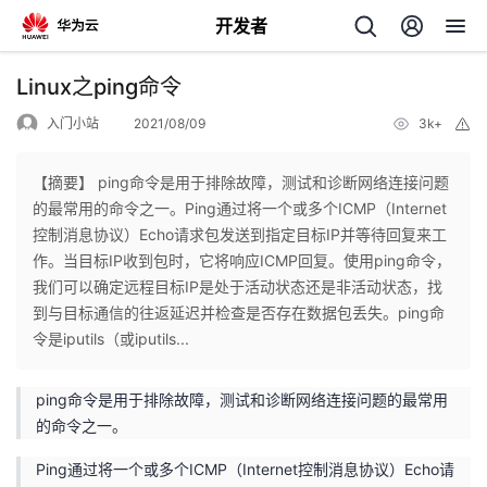
开发者
返
Linux之ping命令
回
入门小站
2021/08/09
3k+
举
报
【摘要】 ping命令是用于排除故障，测试和诊断网络连接问题
的最常用的命令之一。Ping通过将一个或多个ICMP（Internet
控制消息协议）Echo请求包发送到指定目标IP并等待回复来工
个
作。当目标IP收到包时，它将响应ICMP回复。使用ping命令，
我们可以确定远程目标IP是处于活动状态还是非活动状态，找
我
人
到与目标通信的往返延迟并检查是否存在数据包丢失。ping命
令是iputils（或iputils...
的
主
ping命令是用于排除故障，测试和诊断网络连接问题的最常用
开
页
的命令之一。
Ping通过将一个或多个ICMP（Internet控制消息协议）Echo请
发