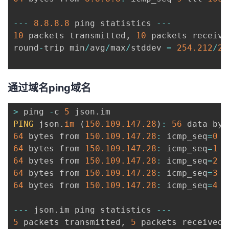
--
-
8.8
.8
.8
 ping statistics 
--
-
10
 packets transmitted
,
10
 packets receive
round
-
trip min
/
avg
/
max
/
stddev 
=
254.212
/
25
通过域名ping域名
>
 ping 
-
c 
5
 json
.
PING
 json
.
im
(
150.109
.147
.28
)
:
56
64
 bytes from 
150.109
.147
.28
:
 icmp_seq
=
0
 t
64
 bytes from 
150.109
.147
.28
:
 icmp_seq
=
1
 t
64
 bytes from 
150.109
.147
.28
:
 icmp_seq
=
2
 t
64
 bytes from 
150.109
.147
.28
:
 icmp_seq
=
3
 t
64
 bytes from 
150.109
.147
.28
:
 icmp_seq
=
4
 t
--
-
 json
.
im ping statistics 
--
-
5
 packets transmitted
,
5
 packets received
,