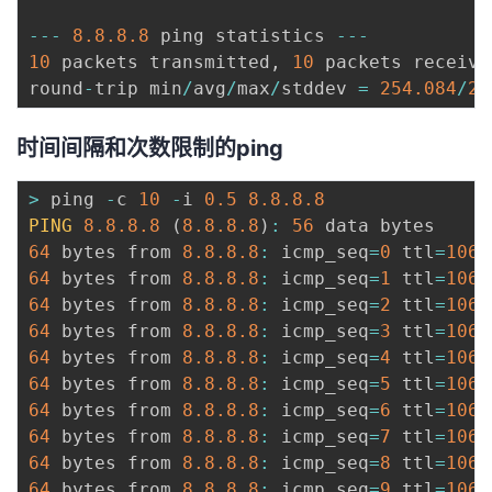
--
-
8.8
.8
.8
 ping statistics 
--
-
10
 packets transmitted
,
10
 packets receive
round
-
trip min
/
avg
/
max
/
stddev 
=
254.084
/
25
时间间隔和次数限制的ping
>
 ping 
-
c 
10
-
i 
0.5
8.8
.8
.8
PING
8.8
.8
.8
(
8.8
.8
.8
)
:
56
64
 bytes from 
8.8
.8
.8
:
 icmp_seq
=
0
 ttl
=
106
 
64
 bytes from 
8.8
.8
.8
:
 icmp_seq
=
1
 ttl
=
106
 
64
 bytes from 
8.8
.8
.8
:
 icmp_seq
=
2
 ttl
=
106
 
64
 bytes from 
8.8
.8
.8
:
 icmp_seq
=
3
 ttl
=
106
 
64
 bytes from 
8.8
.8
.8
:
 icmp_seq
=
4
 ttl
=
106
 
64
 bytes from 
8.8
.8
.8
:
 icmp_seq
=
5
 ttl
=
106
 
64
 bytes from 
8.8
.8
.8
:
 icmp_seq
=
6
 ttl
=
106
 
64
 bytes from 
8.8
.8
.8
:
 icmp_seq
=
7
 ttl
=
106
 
64
 bytes from 
8.8
.8
.8
:
 icmp_seq
=
8
 ttl
=
106
 
64
 bytes from 
8.8
.8
.8
:
 icmp_seq
=
9
 ttl
=
106
 