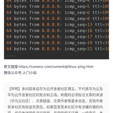
64
 bytes from 
8.8
.8
.8
:
 icmp_seq
=
4
 ttl
=
109
 
64
 bytes from 
8.8
.8
.8
:
 icmp_seq
=
5
 ttl
=
109
 
64
 bytes from 
8.8
.8
.8
:
 icmp_seq
=
6
 ttl
=
109
 
64
 bytes from 
8.8
.8
.8
:
 icmp_seq
=
8
 ttl
=
109
 
64
 bytes from 
8.8
.8
.8
:
 icmp_seq
=
13
 ttl
=
109
64
 bytes from 
8.8
.8
.8
:
 icmp_seq
=
16
 ttl
=
109
64
 bytes from 
8.8
.8
.8
:
 icmp_seq
=
17
 ttl
=
109
64
 bytes from 
8.8
.8
.8
:
 icmp_seq
=
19
 ttl
=
109
64
 bytes from 
8.8
.8
.8
:
 icmp_seq
=
21
 ttl
=
109
...
原文链接:
https://rumenz.com/rumenbiji/linux-ping.html
微信公众号:入门小站
【声明】本内容来自华为云开发者社区博主，不代表华为云及
华为云开发者社区的观点和立场。转载时必须标注文章的来源
（华为云社区）、文章链接、文章作者等基本信息，否则作者
和本社区有权追究责任。如果您发现本社区中有涉嫌抄袭的内
容，欢迎发送邮件进行举报，并提供相关证据，一经查实，本