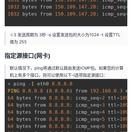
1032
 bytes from 
150.109
.147
.28
:
 icmp_seq
=
1
1032
 bytes from 
150.109
.147
.28
:
 icmp_seq
=
1
-i 3 发送周期为 3秒 -s 设置发送包的大小为1024 -t 设置TTL
值为 255
指定源接口(网卡)
默认情况下，ping将通过默认路由发送ICMP包。如果您的计算
机上有多个接口，则可以使用以下-I选项指定源接口：
>
 ping 
-
I
 eth0 
8.8
.8
.8
PING
8.8
.8
.8
(
8.8
.8
.8
)
 from 
192.168
.0
.3
 et
64
 bytes from 
8.8
.8
.8
:
 icmp_seq
=
2
 ttl
=
109
 
64
 bytes from 
8.8
.8
.8
:
 icmp_seq
=
3
 ttl
=
109
 
64
 bytes from 
8.8
.8
.8
:
 icmp_seq
=
4
 ttl
=
109
 
64
 bytes from 
8.8
.8
.8
:
 icmp_seq
=
5
 ttl
=
109
 
64
 bytes from 
8.8
.8
.8
:
 icmp_seq
=
6
 ttl
=
109
 