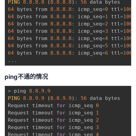
PING
8.8
.8
.8
(
8.8
.8
.8
)
:
56
64
 bytes from 
8.8
.8
.8
:
 icmp_seq
=
0
 ttl
=
106
 
64
 bytes from 
8.8
.8
.8
:
 icmp_seq
=
1
 ttl
=
106
 
64
 bytes from 
8.8
.8
.8
:
 icmp_seq
=
2
 ttl
=
106
 
64
 bytes from 
8.8
.8
.8
:
 icmp_seq
=
3
 ttl
=
106
 
64
 bytes from 
8.8
.8
.8
:
 icmp_seq
=
4
 ttl
=
106
 
64
 bytes from 
8.8
.8
.8
:
 icmp_seq
=
5
 ttl
=
106
 
64
 bytes from 
8.8
.8
.8
:
 icmp_seq
=
6
 ttl
=
106
 
...
ping不通的情况
>
 ping 
8.8
.9
.9
PING
8.8
.9
.9
(
8.8
.9
.9
)
:
56
 data bytes

Request timeout 
for
 icmp_seq 
0
Request timeout 
for
 icmp_seq 
1
Request timeout 
for
 icmp_seq 
2
Request timeout 
for
 icmp_seq 
3
Request timeout 
for
 icmp_seq 
4