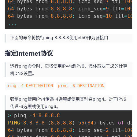
64
 bytes from 
8.8
.8
.8
:
 icmp_seq
=
7
 ttl
=
109
 
64
 bytes from 
8.8
.8
.8
:
 icmp_seq
=
9
 ttl
=
109
 
64
 bytes from 
8.8
.8
.8
:
 icmp_seq
=
10
 ttl
=
109
...
下面的命令将执行ping 8.8.8.8使用eth0作为源接口
指定Internet协议
运行ping命令时，它将使用IPv4或IPv6，具体取决于您的计算
机DNS设置。
ping -4 DESTINATION
ping -6 DESTINATION
强制ping使用IPv4传递-4选项或使用其别名ping4。对于IPv6
传递-6选项或使用ping6。
>
 ping 
-
4
8.8
.8
.8
PING
8.8
.8
.8
(
8.8
.8
.8
)
56
(
84
)
 bytes 
of
 dat
64
 bytes from 
8.8
.8
.8
:
 icmp_seq
=
2
 ttl
=
109
 