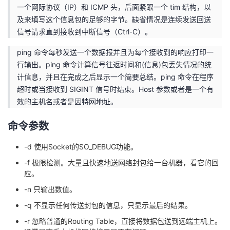
一个网际协议（IP）和 ICMP 头，后面紧跟一个 tim 结构，以
我
注
的
开
及来填写这个信息包的足够的字节。缺省情况是连续发送回送
信号请求直到接收到中断信号（Ctrl-C）。
的
Programs
发
ping 命令每秒发送一个数据报并且为每个接收到的响应打印一
支
者
行输出。ping 命令计算信号往返时间和(信息)包丢失情况的统
计信息，并且在完成之后显示一个简要总结。ping 命令在程序
持
学
超时或当接收到 SIGINT 信号时结束。Host 参数或者是一个有
效的主机名或者是因特网地址。
我
堂
命令参数
的
我
我
-d 使用Socket的SO_DEBUG功能。
技
的
的
我
-f 极限检测。大量且快速地送网络封包给一台机器，看它的回
应。
术
云
课
的
我
-n 只输出数值。
-q 不显示任何传送封包的信息，只显示最后的结果。
支
声
程
认
的
我
-r 忽略普通的Routing Table，直接将数据包送到远端主机上。