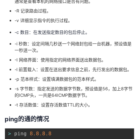
通常是查看本机的网络接口是否有问题。
持
建
证
实
的
-R 记录路由过程。
议
验
收
-v 详细显示指令的执行过程。
-c 数目：在发送指定数目的包后停止。
藏
-i 秒数：设定间隔几秒送一个网络封包给一台机器，预设值是
一秒送一次。
-I 网络界面：使用指定的网络界面送出数据包。
-l 前置载入：设置在送出要求信息之前，先行发出的数据包。
-p 范本样式：设置填满数据包的范本样式。
-s 字节数：指定发送的数据字节数，预设值是56，加上8字节
的ICMP头，一共是64ICMP数据字节。
-t 存活数值：设置存活数值TTL的大小。
ping的通的情况
>
 ping 
8.8
.8
.8