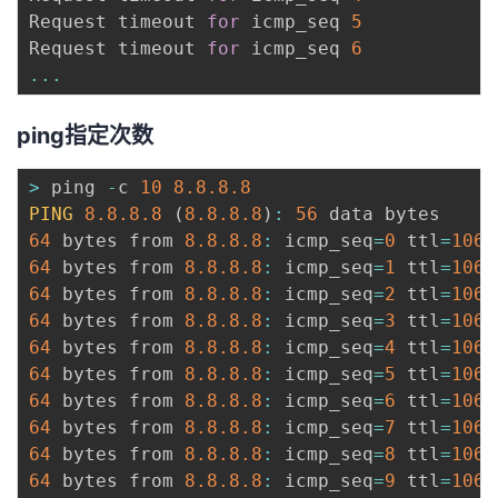
Request timeout 
for
 icmp_seq 
5
Request timeout 
for
 icmp_seq 
6
...
ping指定次数
>
 ping 
-
c 
10
8.8
.8
.8
PING
8.8
.8
.8
(
8.8
.8
.8
)
:
56
64
 bytes from 
8.8
.8
.8
:
 icmp_seq
=
0
 ttl
=
106
 
64
 bytes from 
8.8
.8
.8
:
 icmp_seq
=
1
 ttl
=
106
 
64
 bytes from 
8.8
.8
.8
:
 icmp_seq
=
2
 ttl
=
106
 
64
 bytes from 
8.8
.8
.8
:
 icmp_seq
=
3
 ttl
=
106
 
64
 bytes from 
8.8
.8
.8
:
 icmp_seq
=
4
 ttl
=
106
 
64
 bytes from 
8.8
.8
.8
:
 icmp_seq
=
5
 ttl
=
106
 
64
 bytes from 
8.8
.8
.8
:
 icmp_seq
=
6
 ttl
=
106
 
64
 bytes from 
8.8
.8
.8
:
 icmp_seq
=
7
 ttl
=
106
 
64
 bytes from 
8.8
.8
.8
:
 icmp_seq
=
8
 ttl
=
106
 
64
 bytes from 
8.8
.8
.8
:
 icmp_seq
=
9
 ttl
=
106
 