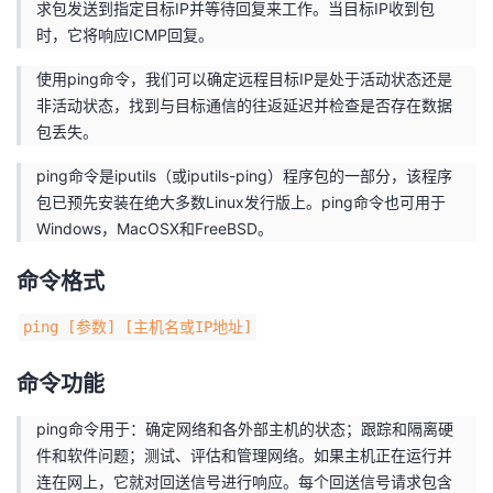
求包发送到指定目标IP并等待回复来工作。当目标IP收到包
时，它将响应ICMP回复。
者
使用ping命令，我们可以确定远程目标IP是处于活动状态还是
我
非活动状态，找到与目标通信的往返延迟并检查是否存在数据
包丢失。
的
我
ping命令是iputils（或iputils-ping）程序包的一部分，该程序
博
的
我
包已预先安装在绝大多数Linux发行版上。ping命令也可用于
Windows，MacOSX和FreeBSD。
客
论
的
我
命令格式
坛
圈
的
我
ping [参数] [主机名或IP地址]
子
直
的
我
命令功能
我
播
活
的
ping命令用于：确定网络和各外部主机的状态；跟踪和隔离硬
件和软件问题；测试、评估和管理网络。如果主机正在运行并
我
动
关
的
连在网上，它就对回送信号进行响应。每个回送信号请求包含