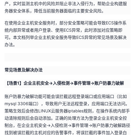
产，实时监测主机中的风险并阻止非法入侵行为，帮助企业构建服
者
务器安全体系，降低当前服务器面临的主要安全风险。
在使用企业主机安全服务时，部分安全策略可能会导致ECS操作系
我
统内部异常或者用户登录、使用ECS异常，此时添加对应策略即
可。本文档列举企业主机安全服务导致ECS异常的常见场景及解决
的
我
办法。
博
的
我
客
论
的
我
常见场景及解决办法
【场景1】企业主机安全->入侵检测->事件管理->账户防暴力破解
坛
圈
的
我
账户防暴力破解功能可能会误拦截远程登录端口或应用端口（比如
子
直
的
我
mysql 3306端口），导致用户无法远程登录，应用端口无法访问。
策略生效后会修改LINUX云服务器iptables规则，在操作系统内部手
我
播
活
的
动清除规则后会自动添加。正确的处理方法为登录企业主机安全控
制台，在企业主机安全->入侵检测->事件管理->账户防暴力破解路径
我
动
关
的
找到被误拦截的主机对应的告警事件，将误拦截的事件加入登录白