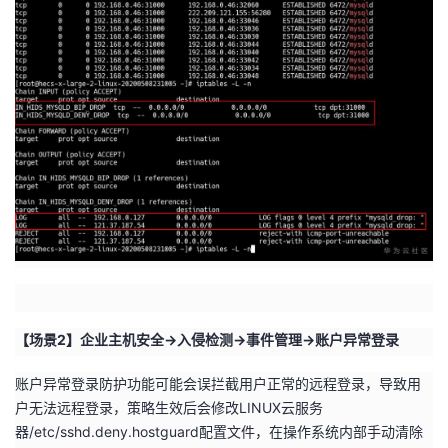
持
建
证
实
的
议
验
收
藏
【场景2】企业主机安全->入侵检测->事件管理->账户异常登录
账户异常登录防护功能可能会误拦截用户正常的远程登录，导致用
户无法远程登录，策略生效后会修改LINUX云服务
器/etc/sshd.deny.hostguard配置文件，在操作系统内部手动清除