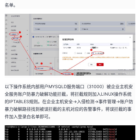
名单。
我
注
的
开
的
Programs
发
支
者
持
学
我
堂
的
我
我
以下操作系统内部用户MYSQLD服务端口（31000）被企业主机安
全服务账户防暴力破解功能拦截，将拦截规则加入LINUX操作系统
技
的
的
我
的IPTABLES规则。在企业主机安全->入侵检测->事件管理->账户防
暴力破解路径找到被误拦截的主机对应的告警事件，将误拦截的事
术
云
课
的
我
件加入登录白名单即可。
支
声
程
认
的
我