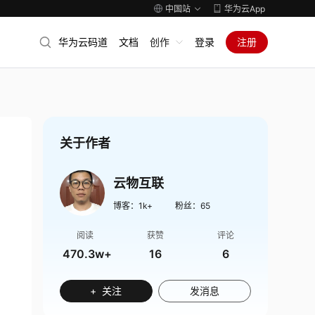
中国站
华为云App
华为云码道
文档
创作
登录
注册
关于作者
云物互联
博客：
1k+
粉丝：
65
阅读
获赞
评论
470.3w+
16
6
+ 关注
发消息