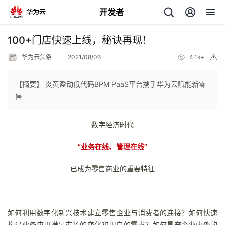
开发者
返
100+门店快速上线，秘诀再现！
回
华为云头条
2021/08/06
4.1k+
举
报
【摘要】 炎黄盈动低代码BPM PaaS平台携手华为云赋能新零
售
个
数字经济时代
我
人
“业务在线、管理在线”
的
主
已成为零售商业的重要特征
开
页
如何利用数字化新兴技术建立零售企业与消费者的连接？如何快速
发
构建业务应用满足市场的变化和用户的需求？如何贯穿企业内外的