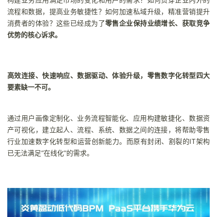
流程和数据，提高业务敏捷性？如何加速私域升级，精准营销提升
者
消费者的体验？这些已经成为了
零售企业保持业绩增长、获取竞争
优势的核心诉求。
我
的
我
高效连接、快速响应、数据驱动、体验升级，零售数字化转型四大
要素缺一不可。
博
的
我
客
论
的
我
通过用户画像定制化、业务流程智能化、应用构建敏捷化、数据资
产可视化，建立起人、流程、系统、数据之间的连接，将帮助零售
坛
圈
的
我
行业加速数字化转型和运营创新能力。而原有封闭、割裂的IT架构
已无法满足“在线化”的需求。
子
直
的
我
我
播
活
的
我
动
关
的