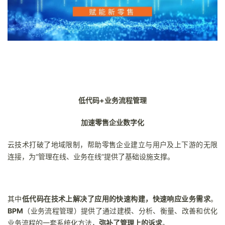
我
注
的
开
的
Programs
发
支
者
持
学
低代码+业务流程管理
我
堂
加速零售企业数字化
的
我
我
云技术打破了地域限制，帮助零售企业建立与用户及上下游的无限
连接，为“管理在线、业务在线”提供了基础设施支撑。
技
的
的
我
术
云
课
的
我
其中
低代码在技术上解决了应用的快速构建，快速响应业务需求
。
支
声
程
认
的
我
BPM
（业务流程管理）提供了通过建模、分析、衡量、改善和优化
业务流程的一套系统化方法，
弥补了管理上的诉求
。