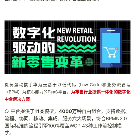
持
建
证
实
的
议
验
收
藏
炎黄盈动携手华为云基于以低代码 (Low-Code)和业务流管理
（BPM）为核心能力的PaaS平台，
为零售行业提供一体化的数字化
中台解决方案
。
○ 平台提供了
11类
模型，
4000万种
自由组合，支持数据、
流程、协同、移动、集成、服务六大场景，符合BPMN2.0
国际标准的流程引擎100%覆盖WCP 43种工作流控制模
式。