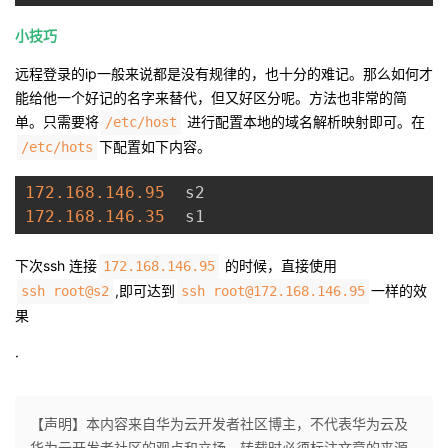
议
注
验
收
小技巧
藏
远程登录的ip一般来说都是没有规律的，也十分的难记。那么如何才
能给他一个好记的名字来替代，但又好区分呢。方法也非常的简
单。只需要将
进行配置本地的域名解析映射即可。在
/etc/host
下配置如下内容。
/etc/hots
172.168
.146
.95
172.168
.146
.35
下次ssh 连接
的时候，直接使用
172.168.146.95
,即可达到
一样的效
ssh root@s2
ssh root@172.168.146.95
果
·
【声明】本内容来自华为云开发者社区博主，不代表华为云及
华为云开发者社区的观点和立场。转载时必须标注文章的来源