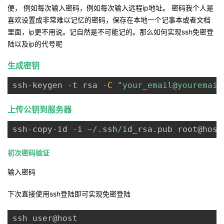
便， 例如每次输入密码，例如每次输入远程ip地址。 密码我个人是
的
Programs
发
者
喜欢设置成非常难以记忆的密码，保存在本地一个记事本或者文档
里面，ip更不用说。记自然是不可能记的。那么如何实现ssh免密登
支
者
我
陆以及ip的代号呢
持
生成密钥
学
的
我
ssh
-
keygen 
-
t rsa 
-
C
"your_email@youremail
我
堂
博
的
我
上传公钥到服务器
的
我
客
论
的
我
我
ssh
-
copy
-
id 
-
i 
~
/
.
ssh
/
id_rsa
.
技
的
坛
圈
的
我
的
我
初次密码验证
术
云
子
直
的
我
课
的
我
输入密码
支
声
播
活
的
程
认
的
我
下次直接使用ssh登陆即可实现免密登陆
持
建
动
关
证
实
的