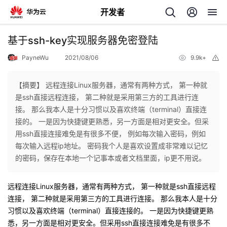
开发者
返
基于ssh-key实现服务器免密登陆
回
PayneWu
2021/08/06
9.9k+
举
报
【摘要】 远程连接Linux服务器，通常有两种方式， 第一种就
是ssh直接远程连接， 第二种就是采用第三方的工具进行连
接。 那么我本人是十分习惯以及喜欢终端（terminal）直接连
个
接的。 一是因为快捷键更熟悉，另一方面是相对更安全。但采
用ssh直接连接难免是有很多不便， 例如每次输入密码，例如
我
人
每次输入远程ip地址。 密码我个人是喜欢设置成非常难以记忆
的密码，保存在本地一个记事本或者文档里面，ip更不用说。
我
的
主
远程连接Linux服务器，通常有两种方式， 第一种就是ssh直接远程
我
的
开
页
连接， 第二种就是采用第三方的工具进行连接。 那么我本人是十分
习惯以及喜欢终端（terminal）直接连接的。 一是因为快捷键更熟
我
的
开
发
悉，另一方面是相对更安全。但采用ssh直接连接难免是有很多不