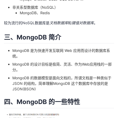
我
注
的
开
非关系型数据库（NoSQL）
MongoDB、Redis
的
Programs
发
较为流行的NoSQL数据库是
文档数据库
和
键值对数据库
。
支
者
三、MongoDB 简介
持
学
MongoDB 是为快速开发互联网 Web 应用而设计的数据库系
统。
我
堂
MongoDB 的设计目标是极简、灵活、作为Web应用栈的一部
的
我
分。
我
MongoDB 的数据模型是面向文档的，所谓文档是一种类似于
技
的
的
我
JSON 的结构，简单理解MongoDB 这个数据库中存放的是
JSON(BSON)
术
云
课
的
我
四、MongoDB 的一些特性
支
声
程
认
的
我