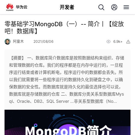
开发者
返
零基础学习MongoDB（一）-- 简介丨【绽放
回
吧！数据库】
阿童木
2021/08/06
6.9k+
举
报
【摘要】 一、数据库简介数据库是按照数据结构来组织、存储
和管理数据的仓库。我们的程序都是在内存中运行的，一旦程
个
序运行结束或者计算机断电，程序运行中的数据都会丢失。所
以我们就需要将一些程序运行的数据持久化到硬盘之中，以确
我
人
保数据的安全性。而数据库就是持久化的最佳选择也可以说，
数据库就是存储数据的仓库 二、数据库分类关系型数据库Mys
的
主
ql、Oracle、DB2、SQL Server …非关系型数据库（No...
开
页
发