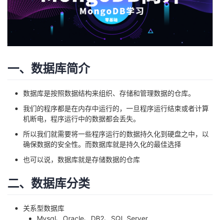
者
我
的
我
一、数据库简介
博
的
我
数据库是按照数据结构来组织、存储和管理数据的仓库。
我们的程序都是在内存中运行的，一旦程序运行结束或者计算
客
论
的
我
机断电，程序运行中的数据都会丢失。
所以我们就需要将一些程序运行的数据持久化到硬盘之中，以
坛
圈
的
我
确保数据的安全性。而数据库就是持久化的最佳选择
子
直
的
我
也可以说，数据库就是存储数据的仓库
二、数据库分类
我
播
活
的
我
动
关
的
关系型数据库
Mysql、Oracle、DB2、SQL Server …