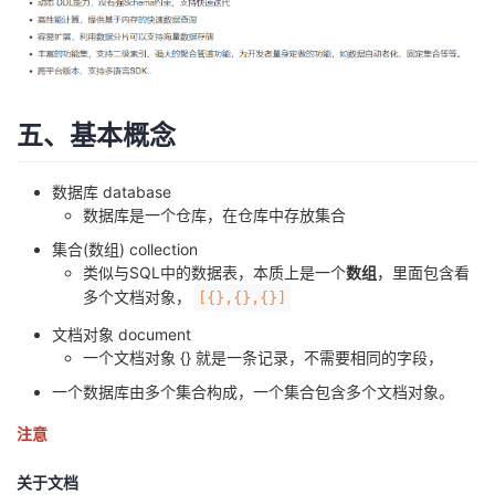
持
建
证
实
的
议
验
收
藏
五、基本概念
数据库 database
数据库是一个仓库，在仓库中存放集合
集合(数组) collection
类似与SQL中的数据表，本质上是一个
数组
，里面包含看
多个文档对象，
[{},{},{}]
文档对象 document
一个文档对象 {} 就是一条记录，不需要相同的字段，
一个数据库由多个集合构成，一个集合包含多个文档对象。
注意
关于文档