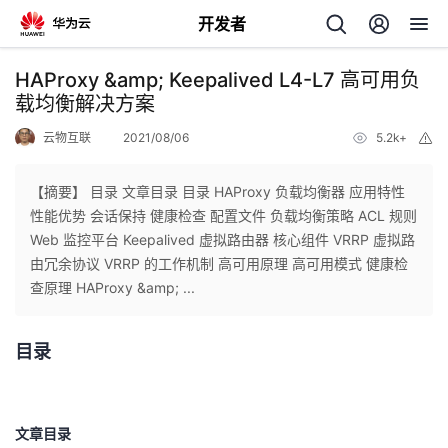
开发者
返
HAProxy &amp; Keepalived L4-L7 高可用负
回
载均衡解决方案
云物互联
2021/08/06
5.2k+
举
报
【摘要】 目录 文章目录 目录 HAProxy 负载均衡器 应用特性
性能优势 会话保持 健康检查 配置文件 负载均衡策略 ACL 规则
个
Web 监控平台 Keepalived 虚拟路由器 核心组件 VRRP 虚拟路
由冗余协议 VRRP 的工作机制 高可用原理 高可用模式 健康检
我
人
查原理 HAProxy &amp; ...
的
主
目录
开
页
发
文章目录