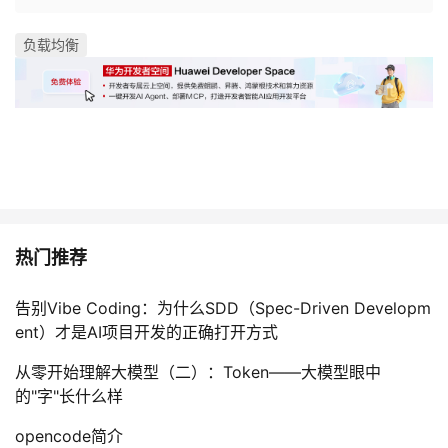
持
建
证
实
的
负载均衡
议
验
收
藏
热门推荐
告别Vibe Coding：为什么SDD（Spec-Driven Developm
ent）才是AI项目开发的正确打开方式
从零开始理解大模型（二）：Token——大模型眼中
的"字"长什么样
opencode简介