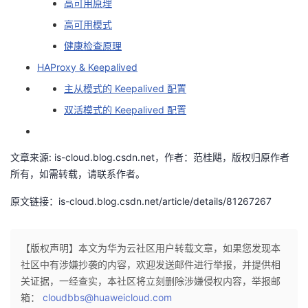
高可用原理
我
注
的
开
高可用模式
健康检查原理
的
Programs
发
HAProxy & Keepalived
支
者
主从模式的 Keepalived 配置
双活模式的 Keepalived 配置
持
学
我
堂
文章来源: is-cloud.blog.csdn.net，作者：范桂飓，版权归原作者
所有，如需转载，请联系作者。
的
我
我
原文链接：is-cloud.blog.csdn.net/article/details/81267267
技
的
的
我
【版权声明】本文为华为云社区用户转载文章，如果您发现本
术
云
课
的
我
社区中有涉嫌抄袭的内容，欢迎发送邮件进行举报，并提供相
关证据，一经查实，本社区将立刻删除涉嫌侵权内容，举报邮
支
声
程
认
的
我
箱：
cloudbbs@huaweicloud.com