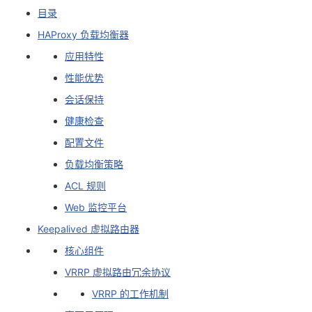
目录
者
HAProxy 负载均衡器
应用特性
我
性能优势
的
我
会话保持
健康检查
博
的
我
配置文件
客
论
的
我
负载均衡策略
ACL 规则
坛
圈
的
我
Web 监控平台
子
直
的
我
Keepalived 虚拟路由器
核心组件
我
播
活
的
VRRP 虚拟路由冗余协议
我
动
关
的
VRRP 的工作机制