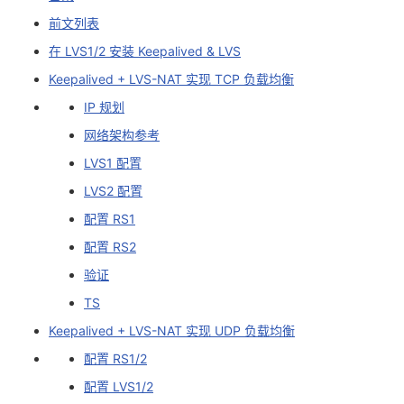
前文列表
者
在 LVS1/2 安装 Keepalived & LVS
我
Keepalived + LVS-NAT 实现 TCP 负载均衡
IP 规划
的
我
网络架构参考
博
的
我
LVS1 配置
LVS2 配置
客
论
的
我
配置 RS1
配置 RS2
坛
圈
的
我
验证
子
直
的
我
TS
Keepalived + LVS-NAT 实现 UDP 负载均衡
我
播
活
的
配置 RS1/2
我
动
关
的
配置 LVS1/2