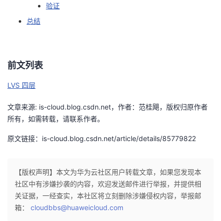
验证
我
注
的
开
总结
的
Programs
发
支
者
前文列表
持
学
LVS 四层
文章来源: is-cloud.blog.csdn.net，作者：范桂飓，版权归原作者
我
堂
所有，如需转载，请联系作者。
的
我
我
原文链接：is-cloud.blog.csdn.net/article/details/85779822
技
的
的
我
【版权声明】本文为华为云社区用户转载文章，如果您发现本
术
云
课
的
我
社区中有涉嫌抄袭的内容，欢迎发送邮件进行举报，并提供相
关证据，一经查实，本社区将立刻删除涉嫌侵权内容，举报邮
支
声
程
认
的
我
箱：
cloudbbs@huaweicloud.com