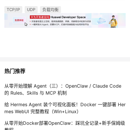
持
建
证
实
的
TCP/IP
UDP
负载均衡
议
验
收
藏
热门推荐
从零开始理解 Agent（三）：OpenClaw / Claude Code
的 Rules、Skills 与 MCP 机制
给 Hermes Agent 装个可视化面板！Docker 一键部署 Her
mes WebUI 完整教程（Win+Linux）
从零开始Docker部署OpenClaw：踩坑全记录+新手保姆级