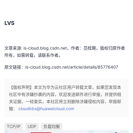
我
注
的
开
的
Programs
发
LVS
支
者
文章来源: is-cloud.blog.csdn.net，作者：范桂飓，版权归原作者
持
学
所有，如需转载，请联系作者。
我
堂
原文链接：is-cloud.blog.csdn.net/article/details/85776407
的
我
我
【版权声明】本文为华为云社区用户转载文章，如果您发现本
技
的
的
我
社区中有涉嫌抄袭的内容，欢迎发送邮件进行举报，并提供相
关证据，一经查实，本社区将立刻删除涉嫌侵权内容，举报邮
术
云
课
的
我
箱：
cloudbbs@huaweicloud.com
支
声
程
认
的
我
TCP/IP
UDP
负载均衡