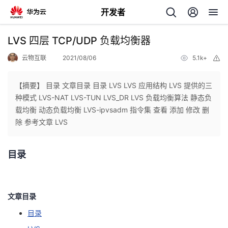
开发者
返
LVS 四层 TCP/UDP 负载均衡器
回
云物互联
2021/08/06
5.1k+
举
报
【摘要】 目录 文章目录 目录 LVS LVS 应用结构 LVS 提供的三
种模式 LVS-NAT LVS-TUN LVS_DR LVS 负载均衡算法 静态负
载均衡 动态负载均衡 LVS-ipvsadm 指令集 查看 添加 修改 删
个
除 参考文章 LVS
我
人
目录
的
主
开
页
文章目录
目录
发