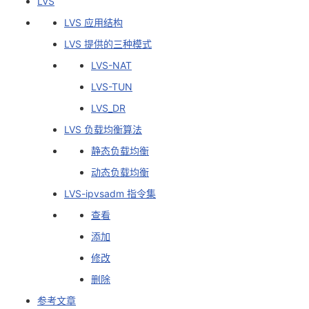
LVS
LVS 应用结构
者
LVS 提供的三种模式
我
LVS-NAT
LVS-TUN
的
我
LVS_DR
博
的
我
LVS 负载均衡算法
静态负载均衡
客
论
的
我
动态负载均衡
坛
圈
的
我
LVS-ipvsadm 指令集
查看
子
直
的
我
添加
我
播
活
的
修改
删除
我
动
关
的
参考文章