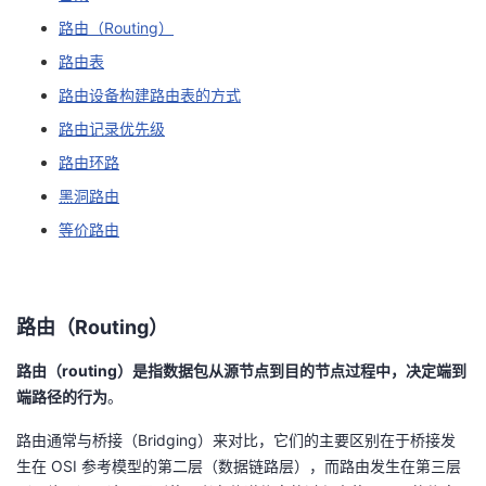
路由（Routing）
的
Programs
发
者
路由表
支
者
我
路由设备构建路由表的方式
路由记录优先级
持
学
的
我
路由环路
我
堂
博
的
我
黑洞路由
等价路由
的
我
客
论
的
我
我
技
的
坛
圈
的
我
的
我
路由（Routing）
术
云
子
直
的
我
课
的
我
路由（routing）是指数据包从源节点到目的节点过程中，决定端到
端路径的行为
。
支
声
播
活
的
程
认
的
我
路由通常与桥接（Bridging）来对比，它们的主要区别在于桥接发
持
建
动
关
证
实
的
生在 OSI 参考模型的第二层（数据链路层），而路由发生在第三层