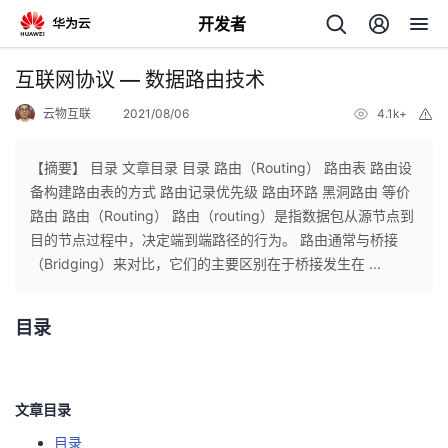
开发者
返
互联网协议 — 数据路由技术
回
云物互联
2021/08/06
4.1k+
举
报
【摘要】 目录 文章目录 目录 路由（Routing） 路由表 路由设
备构建路由表的方式 路由记录优先级 路由环路 黑洞路由 等价
路由 路由（Routing） 路由（routing）是指数据包从源节点到
个
目的节点过程中，决定端到端路径的行为。 路由通常与桥接
（Bridging）来对比，它们的主要区别在于桥接发生在 ...
我
人
目录
我
的
主
我
的
开
页
文章目录
我
的
开
发
目录