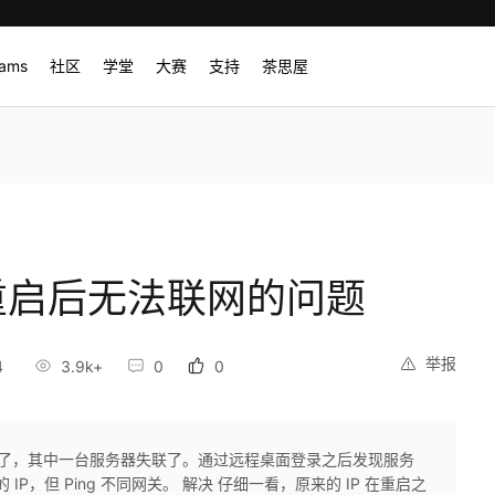
rams
社区
学堂
大赛
支持
茶思屋
节点重启后无法联网的问题
举报
4
3.9k+
0
0
启了，其中一台服务器失联了。通过远程桌面登录之后发现服务
己的 IP，但 Ping 不同网关。 解决 仔细一看，原来的 IP 在重启之