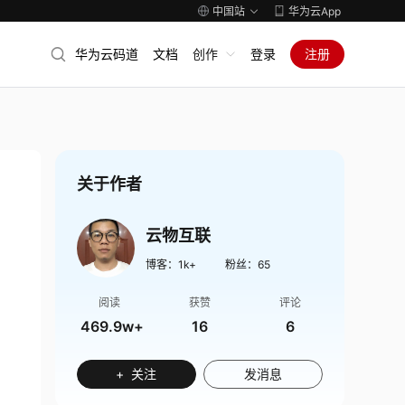
中国站
华为云App
华为云码道
文档
创作
登录
注册
关于作者
云物互联
博客：
1k+
粉丝：
65
阅读
获赞
评论
469.9w+
16
6
+ 关注
发消息