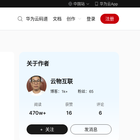
中国站
华为云App
华为云码道
文档
创作
登录
注册
关于作者
云物互联
博客：
1k+
粉丝：
65
阅读
获赞
评论
470w+
16
6
+ 关注
发消息