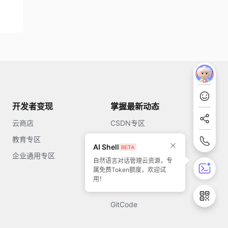
开发者变现
掌握最新动态
云商店
CSDN专区
教育专区
知乎
AI Shell
企业通用专区
开源中国
自然语言对话管理云资源，专
属免费Token额度，欢迎试
51CTO
用！
今日头条
GitCode