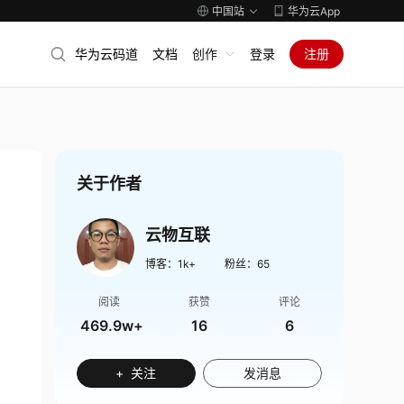
中国站
华为云App
华为云码道
文档
创作
登录
注册
关于作者
云物互联
博客：
1k+
粉丝：
65
阅读
获赞
评论
469.9w+
16
6
+ 关注
发消息