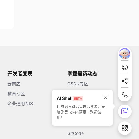
开发者变现
掌握最新动态
云商店
CSDN专区
教育专区
知乎
AI Shell
企业通用专区
开源中国
自然语言对话管理云资源，专
属免费Token额度，欢迎试
51CTO
用！
今日头条
GitCode