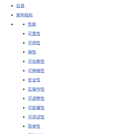
目录
的
Programs
发
者
架构指标
支
性能
者
我
可靠性
持
学
的
我
可用性
弹性
我
堂
博
的
我
可信赖性
的
我
客
论
的
我
我
可伸缩性
安全性
技
的
坛
圈
的
我
的
我
互操作性
术
云
子
直
的
我
课
的
我
可调整性
可部署性
支
声
播
活
的
程
认
的
我
可测试性
持
建
动
关
证
实
的
简单性