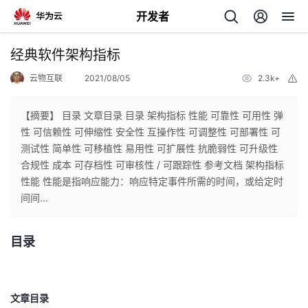
开发者
返
经典软件架构指标
回
云物互联
2021/08/05
2.3k+
举
报
【摘要】 目录 文章目录 目录 架构指标 性能 可靠性 可用性 弹
性 可信赖性 可伸缩性 安全性 互操作性 可调整性 可部署性 可
测试性 简单性 可移植性 易用性 可扩展性 抗脆弱性 可升级性
个
合规性 成本 可存档性 可审核性 / 可跟踪性 参考文档 架构指标
性能 性能是指响应能力：响应特定事件所需的时间，或给定时
我
人
间间...
我
的
主
目录
我
的
开
页
我
的
开
发
文章目录