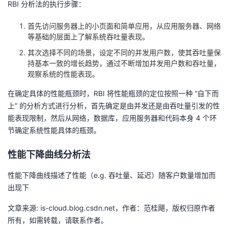
RBI 分析法的执行步骤：
我
注
的
开
首先访问服务器上的小页面和简单应用，从应用服务器、网络
的
Programs
发
等基础的层面上了解系统吞吐量表现。
其次选择不同的场景，设定不同的并发用户数，使其吞吐量保
支
者
持基本一致的增长趋势，通过不断增加并发用户数和吞吐量，
观察系统的性能表现。
持
学
在确定具体的性能瓶颈时，RBI 将性能瓶颈的定位按照一种 “自下而
上” 的分析方式进行分析，首先确定是由并发还是由吞吐量引发的性
我
堂
能表现限制，然后从网络，数据库，应用服务器和代码本身 4 个环
节确定系统性能具体的瓶颈。
的
我
我
性能下降曲线分析法
技
的
的
我
性能下降曲线描述了性能（e.g. 吞吐量、延迟）随客户数量增加而
术
云
课
的
我
出现下
文章来源: is-cloud.blog.csdn.net，作者：范桂飓，版权归原作者
支
声
程
认
的
我
所有，如需转载，请联系作者。