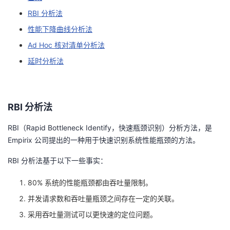
RBI 分析法
者
性能下降曲线分析法
我
Ad Hoc 核对清单分析法
延时分析法
的
我
博
的
我
RBI 分析法
客
论
的
我
RBI（Rapid Bottleneck Identify，快速瓶颈识别）分析方法，是
Empirix 公司提出的一种用于快速识别系统性能瓶颈的方法。
坛
圈
的
我
RBI 分析法基于以下一些事实：
子
直
的
我
80% 系统的性能瓶颈都由吞吐量限制。
我
播
活
的
并发请求数和吞吐量瓶颈之间存在一定的关联。
采用吞吐量测试可以更快速的定位问题。
我
动
关
的