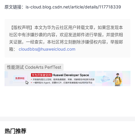
持
建
证
实
的
原文链接：is-cloud.blog.csdn.net/article/details/117718339
议
验
收
【版权声明】本文为华为云社区用户转载文章，如果您发现本
藏
社区中有涉嫌抄袭的内容，欢迎发送邮件进行举报，并提供相
关证据，一经查实，本社区将立刻删除涉嫌侵权内容，举报邮
箱：
cloudbbs@huaweicloud.com
性能测试 CodeArts PerfTest
热门推荐