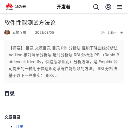
开发者
返
软件性能测试方法论
回
云物互联
2021/08/05
5.8k+
举
报
【摘要】 目录 文章目录 目录 RBI 分析法 性能下降曲线分析法
Ad Hoc 核对清单分析法 延时分析法 RBI 分析法 RBI（Rapid B
ottleneck Identify，快速瓶颈识别）分析方法，是 Empirix 公
个
司提出的一种用于快速识别系统性能瓶颈的方法。 RBI 分析法
基于以下一些事实： 80% ...
我
人
目录
的
主
开
页
文章目录
发
目录