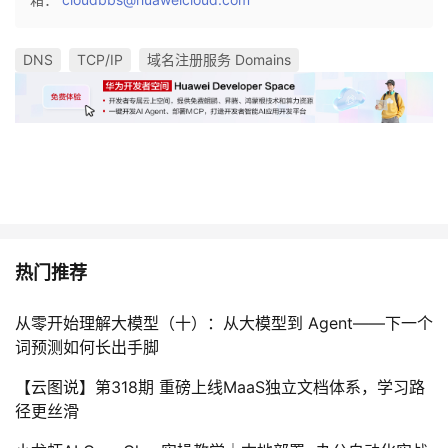
持
建
证
实
的
议
DNS
TCP/IP
域名注册服务 Domains
验
收
藏
热门推荐
从零开始理解大模型（十）：从大模型到 Agent——下一个
词预测如何长出手脚
【云图说】第318期 重磅上线MaaS独立文档体系，学习路
径更丝滑