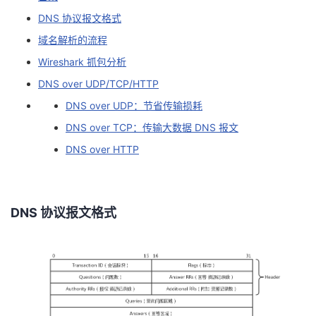
DNS 协议报文格式
者
域名解析的流程
我
Wireshark 抓包分析
DNS over UDP/TCP/HTTP
的
我
DNS over UDP：节省传输损耗
博
的
我
DNS over TCP：传输大数据 DNS 报文
DNS over HTTP
客
论
的
我
坛
圈
的
我
DNS 协议报文格式
子
直
的
我
我
播
活
的
我
动
关
的