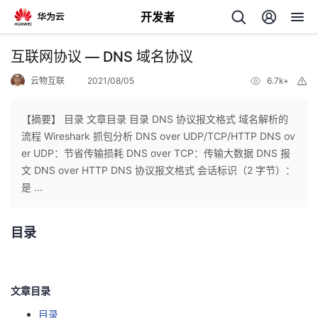
开发者
返
互联网协议 — DNS 域名协议
回
云物互联
2021/08/05
6.7k+
举
报
【摘要】 目录 文章目录 目录 DNS 协议报文格式 域名解析的
流程 Wireshark 抓包分析 DNS over UDP/TCP/HTTP DNS ov
er UDP：节省传输损耗 DNS over TCP：传输大数据 DNS 报
个
文 DNS over HTTP DNS 协议报文格式 会话标识（2 字节）：
是 ...
我
人
目录
的
主
开
页
文章目录
发
目录