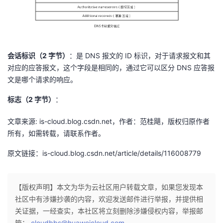
我
注
的
开
的
Programs
发
会话标识（2 字节）
：是 DNS 报文的 ID 标识，对于请求报文和其
支
者
对应的应答报文，这个字段是相同的，通过它可以区分 DNS 应答报
文是哪个请求的响应。
持
学
标志（2 字节）
：
我
堂
文章来源: is-cloud.blog.csdn.net，作者：范桂飓，版权归原作者
的
我
所有，如需转载，请联系作者。
我
原文链接：is-cloud.blog.csdn.net/article/details/116008779
技
的
的
我
术
云
课
的
我
【版权声明】本文为华为云社区用户转载文章，如果您发现本
社区中有涉嫌抄袭的内容，欢迎发送邮件进行举报，并提供相
支
声
程
认
的
我
关证据，一经查实，本社区将立刻删除涉嫌侵权内容，举报邮
箱：
cloudbbs@huaweicloud.com