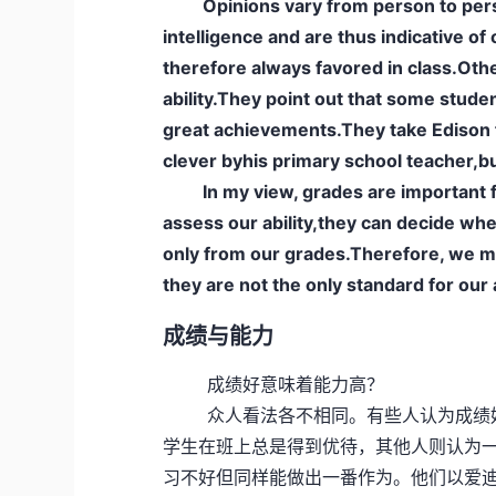
Opinions vary from person to person
intelligence and are thus indicative of
therefore always favored in class.Other
ability.They point out that some stud
great achievements.They take Edison 
clever byhis primary school teacher,b
In my view, grades are important fo
assess our ability,they can decide whet
only from our grades.Therefore, we mu
they are not the only standard for our a
成绩与能力
成绩好意味着能力高？
众人看法各不相同。有些人认为成绩好
学生在班上总是得到优待，其他人则认为
习不好但同样能做出一番作为。他们以爱