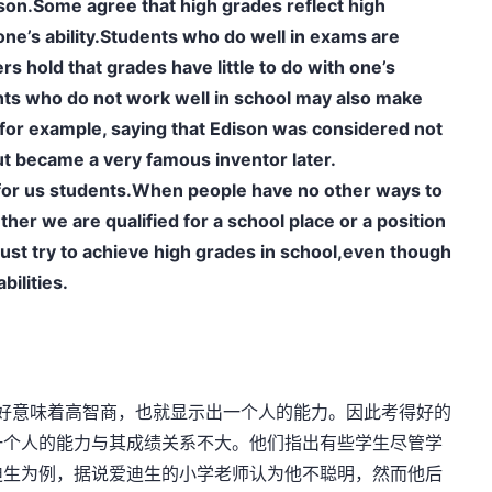
.Some agree that high grades reflect high
 one’s ability.Students who do well in exams are
s hold that grades have little to do with one’s
ents who do not work well in school may also make
for example, saying that Edison was considered not
ut became a very famous inventor later.
r us students.When people have no other ways to
her we are qualified for a school place or a position
st try to achieve high grades in school,even though
bilities.
意味着高智商，也就显示出一个人的能力。因此考得好的
一个人的能力与其成绩关系不大。他们指出有些学生尽管学
迪生为例，据说爱迪生的小学老师认为他不聪明，然而他后