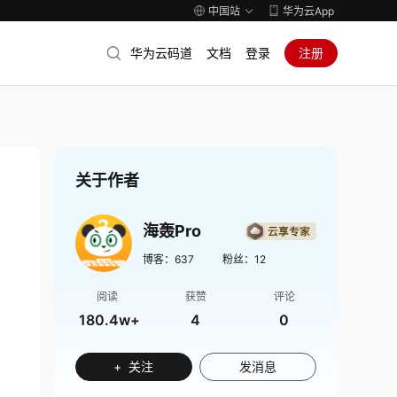
中国站
华为云App
华为云码道
文档
登录
注册
关于作者
海轰Pro
博客：
637
粉丝：
12
阅读
获赞
评论
180.4w+
4
0
+ 关注
发消息