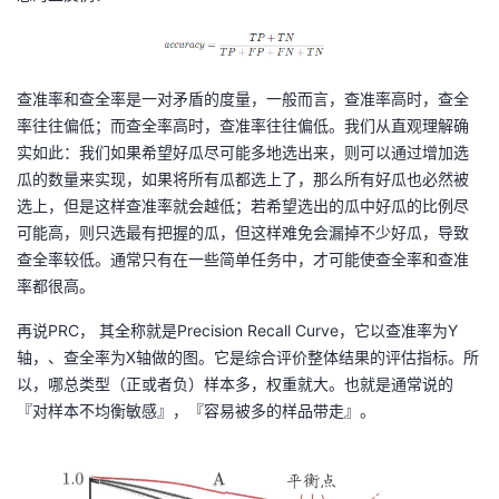
查准率和查全率是一对矛盾的度量，一般而言，查准率高时，查全
率往往偏低；而查全率高时，查准率往往偏低。我们从直观理解确
实如此：我们如果希望好瓜尽可能多地选出来，则可以通过增加选
瓜的数量来实现，如果将所有瓜都选上了，那么所有好瓜也必然被
选上，但是这样查准率就会越低；若希望选出的瓜中好瓜的比例尽
可能高，则只选最有把握的瓜，但这样难免会漏掉不少好瓜，导致
查全率较低。通常只有在一些简单任务中，才可能使查全率和查准
率都很高。
再说PRC， 其全称就是Precision Recall Curve，它以查准率为Y
轴，、查全率为X轴做的图。它是综合评价整体结果的评估指标。所
以，哪总类型（正或者负）样本多，权重就大。也就是通常说的
『对样本不均衡敏感』，『容易被多的样品带走』。