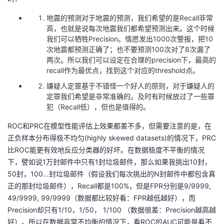
地震的预测对于地震的预测，我们希望的是Recall非常
高，也就是说每次地震我们都希望预测出来。这个时候
我们可以牺牲Precision。情愿发出1000次警报，把10
次地震都预测正确了；也不要预测100次对了8次漏了
两次。所以我们可以设定在合理的precision下，最高的
recall作为最优点，找到这个对应的threshold点。
嫌疑人定罪基于不错怪一个好人的原则，对于嫌疑人的
定罪我们希望是非常准确的。及时有时候放过了一些罪
犯（Recall低），但也是值得的。
ROC和PRC在模型性能评估上效果都差不多，但需要注意的是，在
正负样本分布得极不均匀(highly skewed datasets)的情况下，PRC
比ROC能更有效地反应分类器的好坏。在数据极度不平衡的情况
下，譬如说1万封邮件中只有1封垃圾邮件，那么如果我挑出10封，
50封，100…封垃圾邮件（假设我们每次挑出的N封邮件中都包含真
正的那封垃圾邮件），Recall都是100%，但是FPR分别是9/9999,
49/9999, 99/9999（数据都比较好看：FPR越低越好），而
Precision却只有1/10，1/50， 1/100 （数据很差：Precision越高越
好）。所以在数据非常不均衡的情况下，看ROC的AUC可能是看不