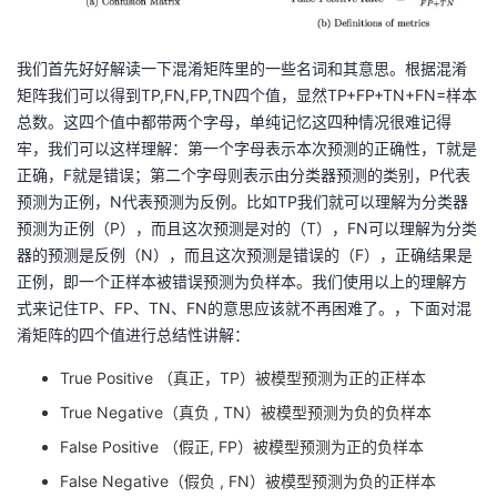
持
建
证
实
的
议
验
收
我们首先好好解读一下混淆矩阵里的一些名词和其意思。根据混淆
矩阵我们可以得到TP,FN,FP,TN四个值，显然TP+FP+TN+FN=样本
藏
总数。这四个值中都带两个字母，单纯记忆这四种情况很难记得
牢，我们可以这样理解：第一个字母表示本次预测的正确性，T就是
正确，F就是错误；第二个字母则表示由分类器预测的类别，P代表
预测为正例，N代表预测为反例。比如TP我们就可以理解为分类器
预测为正例（P），而且这次预测是对的（T），FN可以理解为分类
器的预测是反例（N），而且这次预测是错误的（F），正确结果是
正例，即一个正样本被错误预测为负样本。我们使用以上的理解方
式来记住TP、FP、TN、FN的意思应该就不再困难了。，下面对混
淆矩阵的四个值进行总结性讲解：
True Positive （真正，TP）被模型预测为正的正样本
True Negative（真负 , TN）被模型预测为负的负样本
False Positive （假正, FP）被模型预测为正的负样本
False Negative（假负 , FN）被模型预测为负的正样本