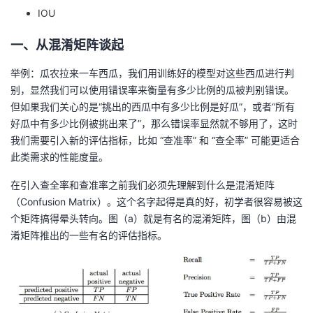
IOU
我
注
的
开
一、从混淆矩阵谈起
的
Programs
发
举例：瓜农拉来一车西瓜，我们用训练好的模型对这些西瓜进行判
支
者
别，显然我们可以使用错误率来衡量有多少比例的瓜被判别错误。
但如果我们关心的是“挑出的西瓜中有多少比例是好瓜”，或者“所有
持
学
好瓜中有多少比例被挑出来了”，那么错误率显然就不够用了，这时
我们需要引入新的评估指标，比如 “查准率” 和 “查全率” 可能更适合
我
堂
此类需求的性能度量。
在引入查全率和查准率之前我们必须先理解到什么是混淆矩阵
的
我
我
（Confusion Matrix）。这个名字起得是真的好，初学者很容易被这
个矩阵搞得晕头转向。图（a）就是有名的混淆矩阵，图（b）由混
技
的
的
我
淆矩阵推出的一些有名的评估指标。
术
云
课
的
我
支
声
程
认
的
我