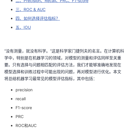
二、Precision、Recall、PRC、F1-score
三、ROC & AUC
者
四、如何选择评估指标？
我
五、IOU
的
我
“没有测量，就没有科学。”这是科学家门捷列夫的名言。在计算机科
博
的
我
学中，特别是在机器学习的领域，对模型的测量和评估同样至关重
要。只有选择与问题相匹配的评估方法，我们才能够准确地发现在
客
论
的
我
模型选择和训练过程中可能出现的问题，再对模型进行优化。本文
将总结机器学习最常见的模型评估指标，其中包括：
坛
圈
的
我
precision
子
直
的
我
recall
我
播
活
的
F1-score
PRC
我
动
关
的
ROC和AUC