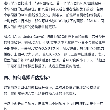
进行学习器比较时，与PR图相似，若一个学习器的ROC曲线被另一
个学习器的曲线包住，那么我们可以断言后者性能优于前者；若两
个学习器的ROC曲线发生交叉，则难以一般性断言两者孰优孰劣。
此时若要进行比较，那么可以比较ROC曲线下的面积，即AUC，面
积大的曲线对应的分类器性能更好。
AUC（Area Under Curve）的值为ROC曲线下面的面积，若分类器
的性能极好，则AUC为1。但现实生活中尤其是工业界不会有如此完
美的模型，一般AUC均在0.5到1之间，AUC越高，模型的区分能力
越好，上图AUC为0.81。若AUC=0.5，即与上图中红线重合，表示
模型的区分能力与随机猜测没有差别。若AUC真的小于0.5，请检查
一下是不是好坏标签标反了，或者是模型真的很差。
四、如何选择评估指标？
答案当然是具体问题具体分析啦，单纯地说谁好谁坏是没有意义
的，我们需要结合实际场景选择合适的评估指标。
考虑下面是两个场景，由此看出不同场景下我们关注的点是不一样
的：