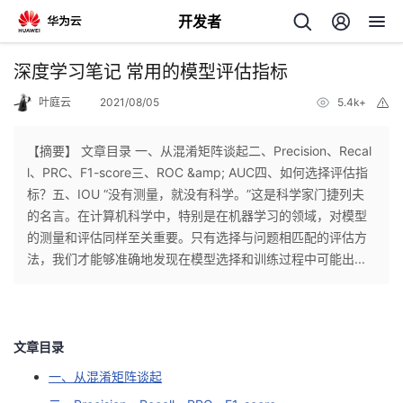
开发者
返
深度学习笔记 常用的模型评估指标
回
叶庭云
2021/08/05
5.4k+
举
报
【摘要】 文章目录 一、从混淆矩阵谈起二、Precision、Recal
l、PRC、F1-score三、ROC &amp; AUC四、如何选择评估指
标？五、IOU “没有测量，就没有科学。”这是科学家门捷列夫
个
的名言。在计算机科学中，特别是在机器学习的领域，对模型
的测量和评估同样至关重要。只有选择与问题相匹配的评估方
我
人
法，我们才能够准确地发现在模型选择和训练过程中可能出...
的
主
开
页
文章目录
一、从混淆矩阵谈起
发