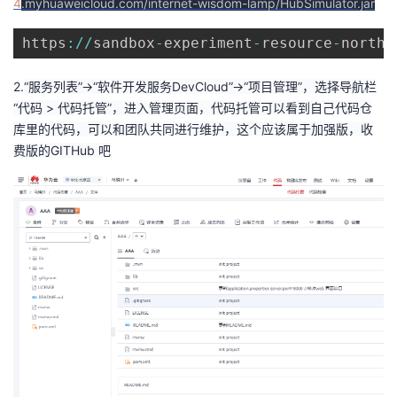
4
.myhuaweicloud.com/internet-wisdom-lamp/HubSimulator.jar
者
https
:
/
/
sandbox
-
experiment
-
resource
-
north
-
我
2.
“服务列表”->“软件开发服务DevCloud”->“项目管理”，
选择导航栏
“代码 > 代码托管”，进入管理页面，代码托管可以看到自己代码仓
的
我
库里的代码，可以和团队共同进行维护，这个应该属于加强版，收
费版的GITHub 吧
博
的
我
客
论
的
我
坛
圈
的
我
子
直
的
我
我
播
活
的
我
动
关
的