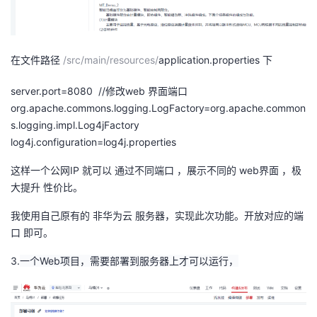
我
注
的
开
的
Programs
发
在文件路径
/
src
/
main
/
resources
/
application.properties 下
支
者
server.port=8080 //修改web 界面端口
org.apache.commons.logging.LogFactory=org.apache.common
持
学
s.logging.impl.Log4jFactory
log4j.configuration=log4j.properties
我
堂
这样一个公网IP 就可以 通过不同端口 ，展示不同的 web界面 ，极
的
我
大提升 性价比。
我
我使用自己原有的 非华为云 服务器，实现此次功能。开放对应的端
技
的
的
我
口 即可。
术
云
课
的
我
3.
一个Web项目，需要部署到服务器上才可以运行，
支
声
程
认
的
我