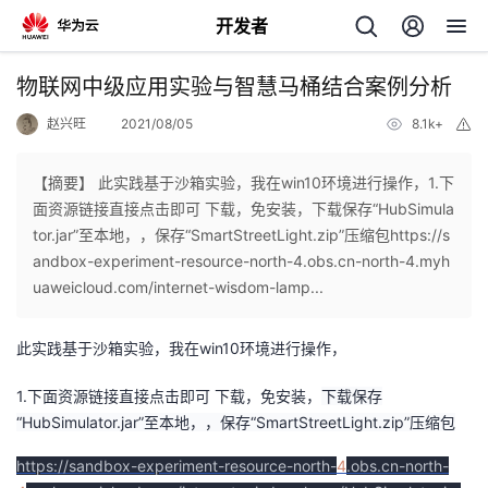
开发者
返
物联网中级应用实验与智慧马桶结合案例分析
回
赵兴旺
2021/08/05
8.1k+
举
报
【摘要】 此实践基于沙箱实验，我在win10环境进行操作，1.下
面资源链接直接点击即可 下载，免安装，下载保存“HubSimula
tor.jar”至本地，，保存“SmartStreetLight.zip”压缩包https://s
个
andbox-experiment-resource-north-4.obs.cn-north-4.myh
uaweicloud.com/internet-wisdom-lamp...
我
人
此实践基于沙箱实验，我在win10环境进行操作，
的
主
1.下面资源链接直接点击即可 下载，免安装，
下载保存
开
页
“HubSimulator.jar”至本地，，
保存“SmartStreetLight.zip”压缩包
https://sandbox-experiment-resource-north-
4
.obs.cn-north-
发