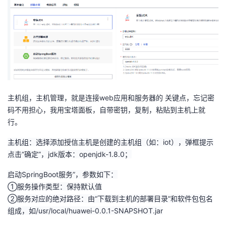
持
建
证
实
的
议
验
收
藏
主机组，主机管理，就是连接web应用和服务器的 关键点，忘记密
码不用担心，我用宝塔面板，自带密钥，复制，粘贴到主机上就
行。
主机组：选择添加授信主机是创建的主机组（如：iot），弹框提示
点击“确定”，jdk版本：openjdk-1.8.0；
启动SpringBoot服务”，参数如下：
①服务操作类型：保持默认值
②服务对应的绝对路径：由“下载到主机的部署目录”和软件包包名
组成，如/usr/local/huawei-0.0.1-SNAPSHOT.jar