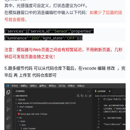
其中，光感强度可自定义，灯状态建议为OFF。
在模拟器窗口中的消息编辑栏中输入以下代码：
如果少了后面的括
号就会报错，
{
"services"
:[{
"service_id"
:
"Sensor"
,
"properties"
:
{
"luminance"
:
"200"
,
"light_state"
:
"OFF"
}}]}
注意：模拟器与Web页面之间会有短暂延迟，不用刷新页面，几秒
钟后可发现页面会随之变化！
5.跟多细节代码 可以从代码仓库下载后，在vscode 编辑 修改 ，完
毕后 再 上传至 代码仓库即可