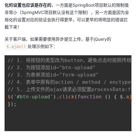
化的设置也应该是存在的
，一方面是SpringBoot项目默认的限制值
我
注
的
开
非常小（SpringMVC项目默认没有这个限制），另一方面是因为全
局化的设置对应的验证会执行得更早，可以更早的将明显的错误拦
的
Programs
发
截下来！
支
者
关于客户端，如果需要使用异步提交上传，基于jQuery的
处理示例如下：
$.ajax()
持
学
// 1. 将按钮的类型改为button，避免点击时按照传统
我
堂
// 2. 为按钮添加id="btn-upload"
// 3. 为表单添加id="form-upload"
的
我
我
// 4. 表单中原有的action / method / enct
// 5. 上传文件的ajax请求必须配置processData:fals
技
的
的
我
$
(
'#btn-upload'
)
.
click
(
function
(
)
{
 $
.
aja
}
)
;
术
云
课
的
我
支
声
程
认
的
我