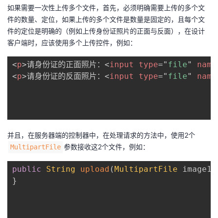
持
建
证
实
的
如果需要一次性上传多个文件，首先，必须明确需要上传的多个文
件的数量、定位，如果上传的多个文件是数量是固定的，且每个文
议
验
收
件的定位是明确的（例如上传身份证照片的正面与反面），在设计
客户端时，应该使用多个上传控件，例如：
藏
<
p
>
请身份证的正面照片：
<
input
type
=
"
file
"
name
<
p
>
请身份证的反面照片：
<
input
type
=
"
file
"
name
并且，在服务器端的控制器中，在处理请求的方法中，使用2个
参数接收这2个文件，例如：
MultipartFile
public
String
upload
(
MultipartFile
 image1
,
}