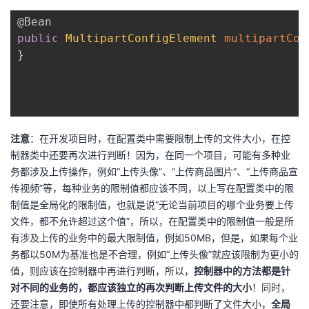
@Bean
者
public
MultipartConfigElement
multipartCon
}
我
的
我
博
的
我
注意
：在开发项目时，在配置类中需要限制上传的文件大小，在控
制器类中还要再次进行判断！因为，在同一个项目，可能有多种业
客
论
的
我
务都涉及上传操作，例如“上传头像”、“上传商品图片”、“上传商品宣
传视频”等，每种业务的限制值都应该不同，以上写在配置类中的限
坛
圈
的
我
制值是全局化的限制值，也就是说“无论当前项目的哪个业务要上传
文件，都不允许超过这个值”，所以，在配置类中的限制值一般是所
子
直
的
我
有涉及上传的业务中的最大限制值，例如50MB，但是，如果每个业
务都以50M为基准也是不合理，例如“上传头像”就应该限制为更小的
我
播
活
的
值，则应该在控制器中再进行判断，所以，
控制器中的方法都是针
对不同的业务的，都应该独立的再次判断上传文件的大小
！同时，
我
动
关
的
还要注意，即使所有处理上传的控制器中都判断了文件大小，
全局