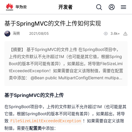
开发者
返
基于SpringMVC的文件上传如何实现
回
海拥
2021/08/05
3.6k+
举
报
【摘要】 基于SpringMVC的文件上传 在SpringBoot项目中，
上传的文件默认不允许超过1M（也可能是其它值，根据Spring
Boot的版本不同可能有差异），如果超出，将导致FileSizeLimi
个
tExceededException！如果需要自定义该限制值，需要在配置
类中添加： @Bean public MultipartConfigElement multipa...
我
人
基于SpringMVC的文件上传
的
主
在SpringBoot项目中，上传的文件默认不允许超过1M（也可能是其
开
页
它值，根据SpringBoot的版本不同可能有差异），如果超出，将导
致
！如果需要自定义该限
FileSizeLimitExceededException
发
制值，需要在
配置类
中添加：