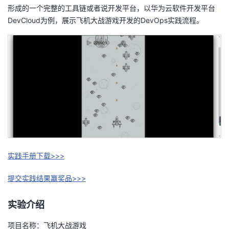
形成的一个完整的工具链或者说开发平台，以华为云软件开发平台
者
DevCloud
为例，展示飞机大战游戏开发的
DevOps
实践流程。
我
的
我
博
的
我
客
论
的
我
坛
圈
的
我
实践手册下载>>>
子
直
的
我
提交实践结果赢奖品>>>
我
播
活
的
实验介绍
我
动
关
的
项目名称：飞机大战游戏