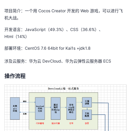
我
注
的
开
项目简介：一个用
Cocos Creator
开发的
Web
游戏，可以进行飞
机大战。
的
Programs
发
开发语言：
JavaScript
（
49.3%
）、
CSS
（
36.6%
）、
支
者
Html
（
14%
）
部署环境：
CentOS 7.6 64bit for Kai1s +jdk1.8
持
学
涉及云服务：华为云
DevCloud
、华为云弹性云服务器
ECS
我
堂
操作流程
的
我
我
技
的
的
我
术
云
课
的
我
支
声
程
认
的
我