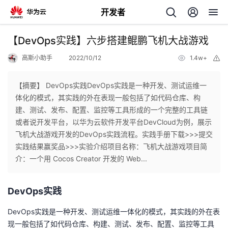
开发者
返
【DevOps实践】六步搭建鲲鹏飞机大战游戏
回
高斯小助手
2022/10/12
1.4w+
举
报
【摘要】 DevOps实践DevOps实践是一种开发、测试运维一
体化的模式，其实践的外在表现一般包括了如代码仓库、构
建、测试、发布、配置、监控等工具形成的一个完整的工具链
个
或者说开发平台，以华为云软件开发平台DevCloud为例，展示
飞机大战游戏开发的DevOps实践流程。实践手册下载>>>提交
我
人
实践结果赢奖品>>>实验介绍项目名称：飞机大战游戏项目简
介：一个用 Cocos Creator 开发的 Web...
的
主
DevOps
实践
开
页
DevOps
实践是一种开发、测试运维一体化的模式，其实践的外在表
发
现一般包括了如代码仓库、构建、测试、发布、配置、监控等工具