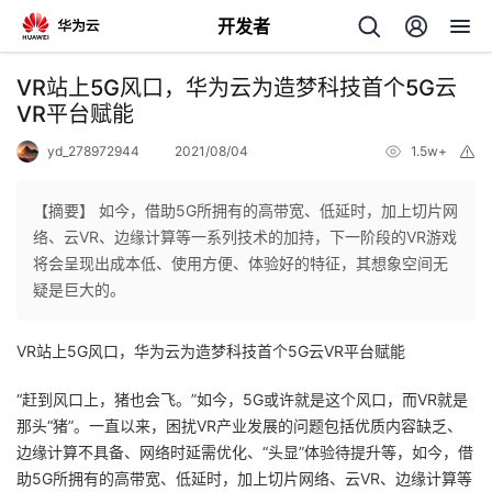
开发者
返
VR站上5G风口，华为云为造梦科技首个5G云
回
VR平台赋能
yd_278972944
2021/08/04
1.5w+
举
报
【摘要】 如今，借助5G所拥有的高带宽、低延时，加上切片网
络、云VR、边缘计算等一系列技术的加持，下一阶段的VR游戏
个
将会呈现出成本低、使用方便、体验好的特征，其想象空间无
疑是巨大的。
我
人
VR站上5G风口，华为云为造梦科技首个5G云VR平台赋能
的
主
“赶到风口上，猪也会飞。”如今，5G或许就是这个风口，而VR就是
开
页
那头“猪”。一直以来，困扰VR产业发展的问题包括优质内容缺乏、
边缘计算不具备、网络时延需优化、“头显”体验待提升等，如今，借
发
助5G所拥有的高带宽、低延时，加上切片网络、云VR、边缘计算等