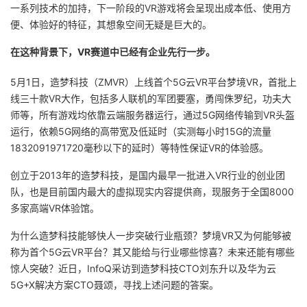
一系列技术的加持，下一阶段的VR游戏将会呈现出成本低、使用方
者
便、体验好的特征，其想象空间无疑是巨大的。
在这种背景下，VR赛道中已经有企业先行一步。
我
5月1日，造梦科技（ZMVR）上线首个5G云VR平台梦境VR，首批上
的
我
线三十款VR大作，包括多人联机的军团要塞，勇闯侏罗纪，功夫大
师等，所有游戏均依靠云端服务器运行，通过5G网络传输到VR头盔
博
的
我
运行，依赖5G网络的高带宽及低延时（实测每小时15G的流量
1832091971720毫秒以下的延时）等特性保证VR的体验感。
客
论
的
我
创立于2013年的造梦科技，是国内最早一批进入VR行业的创业团
坛
圈
的
我
队，也是目前国内最大的虚拟现实内容提供商，现服务于全国8000
多家高端VR体验馆。
子
直
的
我
为什么造梦科技能够快人一步突破行业瓶颈？梦境VR又为何能够被
称为首个5G云VR平台？其又能给与行业哪些惊喜？未来还能有哪些
我
播
活
的
惊人突破？近日，InfoQ采访到造梦科技CTO刘东升以及华为云
5G+X解决方案CTO聂颂，寻找上述问题的答案。
我
动
关
的