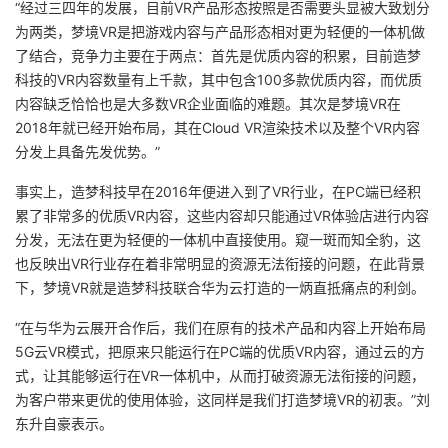
“经过三四年的发展，目前VR产品形态按照是否需要头显被大致划分
为两类，
梦境VR是把游戏内容与产品形态相对更为轻便的一体机做
了结合
，竞争力主要在于两点：首先是优质内容的积累，目前造梦
科技的VR内容数量有上千款，其中包含100多款优质内容，而优质
内容缺乏恰恰也是大多数VR企业面临的难题。其次是梦境VR在
2018年就已经开始布局，其在Cloud VR渲染技术以及整个VR内容
分发上具备先发优势。”
事实上，造梦科技早在2016年便进入到了VR行业，在PC端已经积
累了非常多的优质VR内容，这些内容却只能通过VR体验店进行内容
分发，无法在更为轻便的一体机中直接使用。窥一斑而知全豹，这
也反映出VR行业存在着非常明显的资源无法衔接的问题，在此背景
下，梦境VR就是造梦科技联合华为云打造的一炳直抵痛点的利剑。
“在与华为云展开合作后，我们在原有的技术产品和内容上开始布局
5G云VR模式，
把原来只能运行在PC端的优质VR内容，通过云的方
式，让其能够运行在VR一体机中
，从而打破资源无法衔接的问题，
为客户带来更优的使用体验，这同样是我们打造梦境VR的初衷。”刘
东升自豪表示。