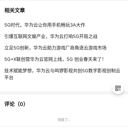
相关文章
5G时代，华为云让你用手机畅玩3A大作
引爆互联网文娱产业，华为云打响5G开局之战
立足5G创新，华为云助力游戏厂商角逐云游戏市场
5G+X联创营华为云官网上线，5G 创业春天来了！
技术赋能梦想，华为云与鸣锣影视共创5G数字影视创制云
平台
评论（
0
）
退
出
到底了~
登