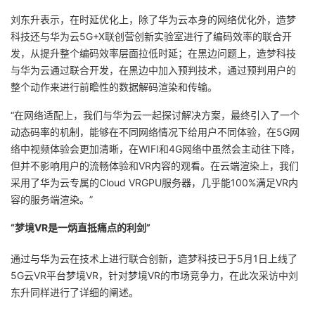
持
建
证
实
的
刘东升表示，
在时延优化上
，除了华为云本身的网络优化外，造梦
科技还与华为云5G+X联创营创新实验室进行了编码效率的联合开
议
验
收
发，从提升整个编码效率层面拉低时延；
在黑边问题上
，造梦科技
与华为云通过联合开发，在黑边中加入预判技术，通过预判用户的
藏
整个动作来进行前瞻性的数据解码渲染和传输。
“
在网络适配上
，我们与华为云一起探讨解决方案，最终引入了一个
动态码率的机制，能够在不同网络情况下给用户不同体验，在5G网
络中视频体验会更加清晰，在WIFI和4G网络中虽然会主动往下降，
但并不影响用户的流畅体验和VR内容的观看。
在云端渲染上
，我们
采用了华为云专属的Cloud VRGPU服务器，几乎能100%满足VR内
容的服务端渲染。”
“
梦境VR是一炳直抵痛点的利剑”
通过与华为云在技术上进行联合创新，造梦科技已于5月1日上线了
5G云VR平台梦境VR，针对梦境VR的市场竞争力，在此次采访中刘
东升同样进行了详细的阐述。