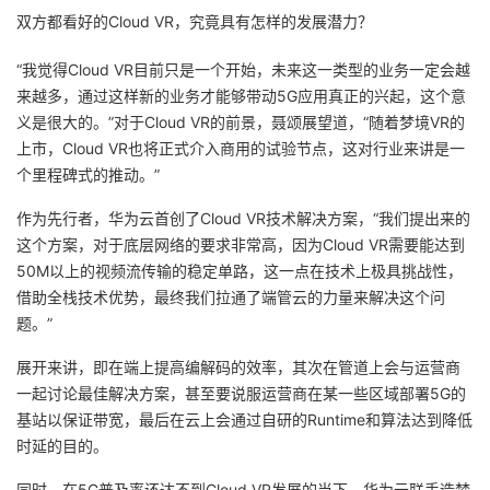
双方都看好的Cloud VR，究竟具有怎样的发展潜力？
“我觉得Cloud VR目前只是一个开始，未来这一类型的业务一定会越
来越多，通过这样新的业务才能够带动5G应用真正的兴起，这个意
义是很大的。”对于Cloud VR的前景，聂颂展望道，“随着梦境VR的
上市，Cloud VR也将正式介入商用的试验节点，这对行业来讲是一
个里程碑式的推动。”
作为先行者，华为云首创了Cloud VR技术解决方案
，“我们提出来的
这个方案，对于底层网络的要求非常高，因为Cloud VR需要能达到
50M以上的视频流传输的稳定单路，这一点在技术上极具挑战性，
借助全栈技术优势，
最终我们拉通了端管云的力量来解决这个问
题
。”
展开来讲，即在端上提高编解码的效率，其次在管道上会与运营商
一起讨论最佳解决方案，甚至要说服运营商在某一些区域部署5G的
基站以保证带宽，最后在云上会通过自研的Runtime和算法达到降低
时延的目的。
同时，在5G普及率还达不到Cloud VR发展的当下，华为云联手造梦