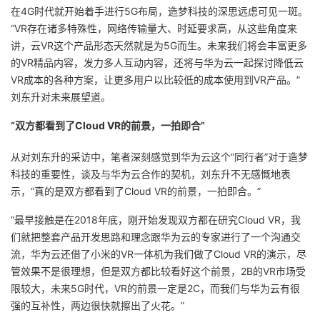
在4G时代就开始着手进行5G布局，造梦科技的深思远虑可见一斑。
“VR存在诸多特殊性，网络传输量大、时延要求高，从这些角度来
讲，云VR这个产品形态天然就是为5G而生。未来我们将会丰富更多
的VR精品内容，发力多人互动内容，还将与华为云一起探讨降低云
VR成本的各种方案，让更多用户以比较低的成本使用到VR产品。”
刘东升对未来展望道。
“
双方都看到了Cloud VR的前景，一拍即合”
从对刘东升的采访中，笔者深刻感觉到华为云这个“同行者”对于造梦
科技的重要性，谈及与华为云合作的契机，刘东升不无感慨地表
示，“真的是双方都看到了Cloud VR的前景，一拍即合。”
“最早接触是在2018年底，刚开始发现双方都在研究Cloud VR，我
们就把整套产品开发思路和理念跟华为云的专家进行了一个沟通交
流，华为云还借了小米的VR一体机为我们做了Cloud VR的演示，尽
管效果不是很理想，
但是双方都比较看好这个前景，2B的VR市场受
限较大，未来5G时代，VR的前景一定是2C，而我们与华为云有很
强的互补性，两边很快就擦出了火花。
”