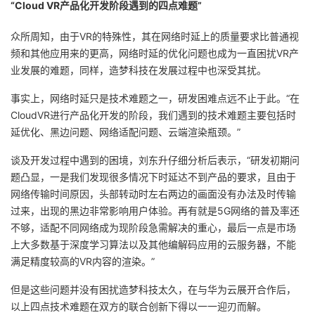
“Cloud VR
产品化开发阶段遇到的四点难题”
我
注
的
开
众所周知，由于VR的特殊性，其在网络时延上的质量要求比普通视
的
Programs
发
频和其他应用来的更高，网络时延的优化问题也成为一直困扰VR产
业发展的难题，同样，造梦科技在发展过程中也深受其扰。
支
者
事实上，网络时延只是技术难题之一，研发困难点远不止于此。“在
CloudVR进行产品化开发的阶段，
我们遇到的技术难题主要包括时
持
学
延优化、黑边问题、网络适配问题、云端渲染瓶颈
。”
我
堂
谈及开发过程中遇到的困境，刘东升仔细分析后表示，“研发初期问
题凸显，一是我们发现很多情况下时延达不到产品的要求，且由于
的
我
我
网络传输时间原因，头部转动时左右两边的画面没有办法及时传输
过来，出现的黑边非常影响用户体验。再有就是5G网络的普及率还
技
的
的
我
不够，适配不同网络成为现阶段急需解决的重心，最后一点是市场
上大多数基于深度学习算法以及其他编解码应用的云服务器，不能
术
云
课
的
我
满足精度较高的VR内容的渲染。”
支
声
但是这些问题并没有困扰造梦科技太久，在与华为云展开合作后，
程
认
的
我
以上四点技术难题在双方的联合创新下得以一一迎刃而解。