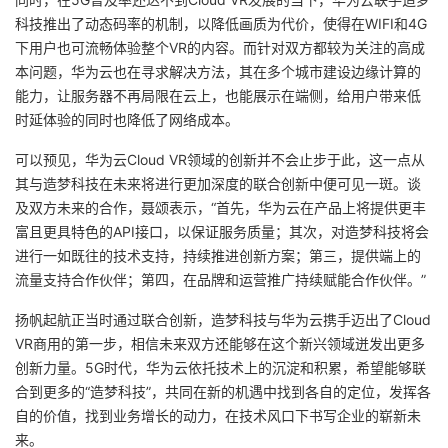
科技推出了动态码率的机制，以降低画质为代价，使得在WIFI和4G
下用户也可流畅体验整个VR的内容。而针对双方都较为关注的高成
本问题，华为云也在寻求解决方法，
其在多个城市建设边缘计算的
能力，让服务器不再局限在云上，也能展示在端侧
，给用户带来低
时延体验的同时也降低了网络成本。
可以预见，华为云Cloud VR领域的创新并不会止步于此，这一点从
其与造梦科技在未来将进行更加深度的联合创新中便可见一斑。谈
及双方未来的合作，聂颂表示，“首先，华为云在产品上将提供更丰
富且更具特色的API接口，以保证服务质量；其次，对造梦科技将会
进行一如既往的技术支持，持续推进创新方案；第三，提供端上的
流量支持合作伙伴；第四，在品牌和运营推广持续赋能合作伙伴。”
扬帆起航正当时
通过联合创新，造梦科技与华为云携手迈出了Cloud
VR商用的第一步，相信未来双方还能够在这个新兴领域迸发出更多
创新力量。5G时代，华为云依托技术上的沉淀和积累，希望能够联
合到更多的“造梦科技”，共同在新的机遇中找到各自的定位，发挥各
自的价值，找到业务增长的动力，在技术风口下书写企业的崭新未
来。