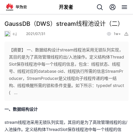
开发者
返
GaussDB（DWS）stream线程池设计（二）
回
c.j
2021/07/31
1w+
举
报
【摘要】 一、数据结构设计stream线程池采用无锁队列实现，
其目的是为了高效管理线程的出/入池操作。定义结构体Thread
Slot保存线程池中每一个线程的信息，包含：线程状态、线程
个
号、线程对应的database oid、线程执行所需的信息StreamPr
oducer，StreamProducer是父线程向子线程传递的唯一结
我
人
构、线程唤醒所需的锁和条件变量。如下所示：typedef struct
{ ...
我
的
主
一、数据结构设计
我
的
开
页
stream
线程池采用无锁队列实现，其目的是为了高效管理线程的出
/
我
的
开
发
入池操作。定义结构体
ThreadSlot
保存线程池中每一个线程的信