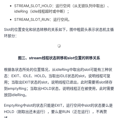
STREAM_SLOT_HOLD
：运行空间（从无锁队列中取出）、
idleRing
（
idle
线程超时或中断）；
STREAM_SLOT_RUN
：运行空间。
Slot
的位置变化和状态转移的关系如下，图中粗箭头表示状态机主循
环部分：
图三、
stream
线程状态转移和
slot
位置的转移关系
根据各状态所处的位置情况，从
idleRing
中取出的
slot
可能有三种状
态：
EXIT
、
IDLE
、
HOLD
。当取出
IDLE
状态的
slot
，说明线程可复
用；当取出
EXIT
状态的
slot
，说明线程已退出，此时需要将
slot
转存
到
emptyRing
；当取出
HOLD
状态，说明线程正在被使用，此时需要
放回
idleRing
。
EmptyRing中slot的状态只能是EXIT，运行空间中slot的状态要么是
HOLD（刚取出还未运行），要么是RUN（正在运行），不再赘
述。