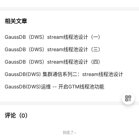
相关文章
GaussDB（DWS）stream线程池设计（一）
GaussDB（DWS）stream线程池设计（三）
GaussDB（DWS）stream线程池设计（四）
GaussDB(DWS) 集群通信系列二：stream线程池设计
GaussDB(DWS)运维 -- 开启GTM线程池功能
评论（
0
）
退
出
到底了~
登