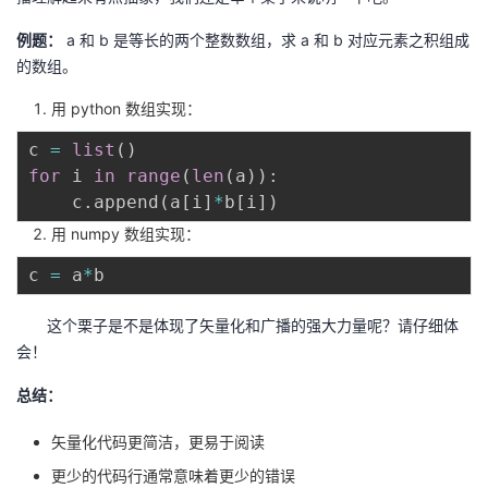
例题：
a 和 b 是等长的两个整数数组，求 a 和 b 对应元素之积组成
的数组。
用 python 数组实现：
c 
=
list
(
)
for
 i 
in
range
(
len
(
a
)
)
:
	c
.
append
(
a
[
i
]
*
b
[
i
]
)
用 numpy 数组实现：
c 
=
 a
*
这个栗子是不是体现了矢量化和广播的强大力量呢？请仔细体
会！
总结：
矢量化代码更简洁，更易于阅读
更少的代码行通常意味着更少的错误