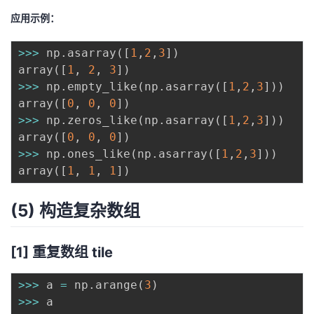
应用示例：
>>
>
 np
.
asarray
(
[
1
,
2
,
3
]
)
array
(
[
1
,
2
,
3
]
)
>>
>
 np
.
empty_like
(
np
.
asarray
(
[
1
,
2
,
3
]
)
)
array
(
[
0
,
0
,
0
]
)
>>
>
 np
.
zeros_like
(
np
.
asarray
(
[
1
,
2
,
3
]
)
)
array
(
[
0
,
0
,
0
]
)
>>
>
 np
.
ones_like
(
np
.
asarray
(
[
1
,
2
,
3
]
)
)
array
(
[
1
,
1
,
1
]
)
(5) 构造复杂数组
[1] 重复数组 tile
>>
>
 a 
=
 np
.
arange
(
3
)
>>
>
 a
