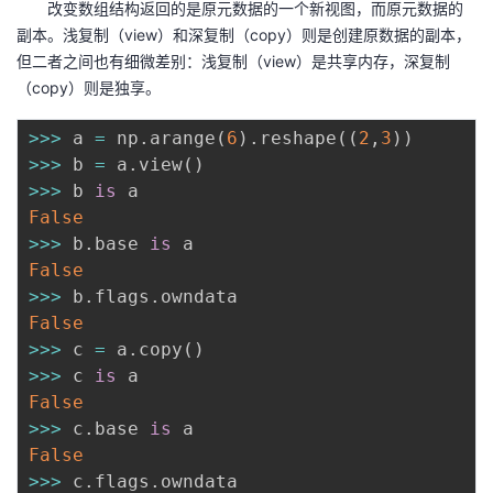
改变数组结构返回的是原元数据的一个新视图，而原元数据的
副本。浅复制（view）和深复制（copy）则是创建原数据的副本，
但二者之间也有细微差别：浅复制（view）是共享内存，深复制
（copy）则是独享。
>>
>
 a 
=
 np
.
arange
(
6
)
.
reshape
(
(
2
,
3
)
)
>>
>
 b 
=
 a
.
view
(
)
>>
>
 b 
is
False
>>
>
 b
.
base 
is
False
>>
>
 b
.
flags
.
False
>>
>
 c 
=
 a
.
copy
(
)
>>
>
 c 
is
False
>>
>
 c
.
base 
is
False
>>
>
 c
.
flags
.