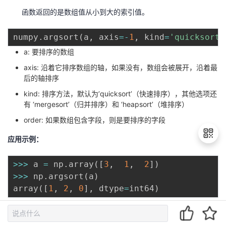
函数返回的是数组值从小到大的索引值。
numpy
.
argsort
(
a
,
 axis
=
-
1
,
 kind
=
'quicksort'
a: 要排序的数组
axis: 沿着它排序数组的轴，如果没有，数组会被展开，沿着最
后的轴排序
kind: 排序方法，默认为’quicksort’（快速排序），其他选项还
有 ‘mergesort’（归并排序）和 ‘heapsort’（堆排序）
order: 如果数组包含字段，则是要排序的字段
应用示例：
>>
>
 a 
=
 np
.
array
(
[
3
,
1
,
2
]
)
退
>>
>
 np
.
argsort
(
a
)
出
array
(
[
1
,
2
,
0
]
,
 dtype
=
int64
)
登
录
(7) 查找和筛选