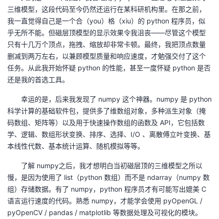
三维模型，这段代码至今仍然还运行在某科研机构里。在那之前，
者
我一直觉得自己是一个合（you）格（xiu）的 python 程序员，似
乎无所不能。但磁层顶模型的显示效果令我沮丧——尽管这个模型
我
只有十几万个顶点，拖拽、缩放却非常卡顿。最终，我把顶点数量
删减到两万左右，以兼顾模型质量和响应速度，才勉强交付了这个
的
我
任务。从此我开始怀疑 python 的性能，甚至一度怀疑 python 是否
还是我的首选工具。
博
的
我
幸运的是，后来我发现了 numpy 这个神器。numpy 是 python
科学计算的基础软件包，提供多了维数组对象，多种派生对象（掩
客
论
的
我
码数组、矩阵等）以及用于快速操作数组的函数及 API，它包括数
学、逻辑、数组形状变换、排序、选择、I/O 、离散傅立叶变换、基
坛
圈
的
我
本线性代数、基本统计运算、随机模拟等等。
子
直
的
我
了解 numpy之后，我才想明白当初磁层顶的三维模型之所以
慢，是因为使用了 list（python 数组）而不是 ndarray（numpy 数
我
播
活
的
组）存储数据。有了 numpy，python 程序员才有可能写出媲美 C
语言运行速度的代码。熟悉 numpy，才能学会使用 pyOpenGL /
我
动
关
的
pyOpenCV / pandas / matplotlib 等数据处理及可视化的模块。