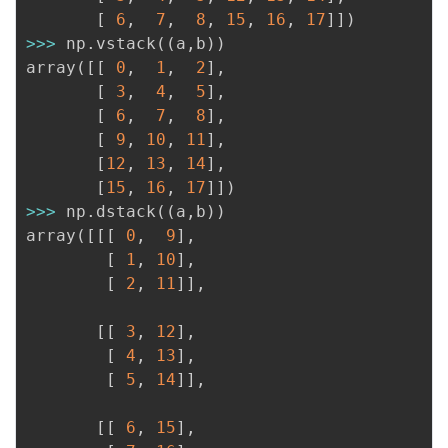
[
6
,
7
,
8
,
15
,
16
,
17
]
]
)
>>
>
 np
.
vstack
(
(
a
,
b
)
)
array
(
[
[
0
,
1
,
2
]
,
[
3
,
4
,
5
]
,
[
6
,
7
,
8
]
,
[
9
,
10
,
11
]
,
[
12
,
13
,
14
]
,
[
15
,
16
,
17
]
]
)
>>
>
 np
.
dstack
(
(
a
,
b
)
)
array
(
[
[
[
0
,
9
]
,
[
1
,
10
]
,
[
2
,
11
]
]
,
[
[
3
,
12
]
,
[
4
,
13
]
,
[
5
,
14
]
]
,
[
[
6
,
15
]
,