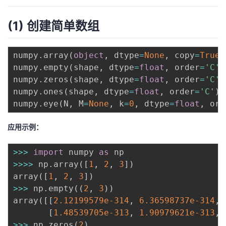
(1) 创建简单数组
numpy
.
array
(
object
,
 dtype
=
None
,
 copy
=
True
,
numpy
.
empty
(
shape
,
 dtype
=
float
,
 order
=
'C'
)
numpy
.
zeros
(
shape
,
 dtype
=
float
,
 order
=
'C'
)
numpy
.
ones
(
shape
,
 dtype
=
float
,
 order
=
'C'
)
numpy
.
eye
(
N
,
 M
=
None
,
 k
=
0
,
 dtype
=
float
,
 ord
应用示例：
>>
>
import
 numpy 
as
>>
>>
 np
.
array
(
[
1
,
2
,
3
]
)
array
(
[
1
,
2
,
3
]
)
>>
>
 np
.
empty
(
(
2
,
3
)
)
array
(
[
[
2.12199579e-314
,
6.36598737e-314
,
[
1.48539705e-313
,
1.90979621e-313
,
>>
>
 np
.
zeros
(
2
)