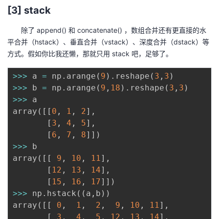
[3] stack
除了 append() 和 concatenate() ，数组合并还有更直接的水
平合并（hstack）、垂直合并（vstack）、深度合并（dstack）等
方式。假如你比我还懒，那就只用 stack 吧，足够了。
>>
>
 a 
=
 np
.
arange
(
9
)
.
reshape
(
3
,
3
)
>>
>
 b 
=
 np
.
arange
(
9
,
18
)
.
reshape
(
3
,
3
)
>>
>
 a

array
(
[
[
0
,
1
,
2
]
,
[
3
,
4
,
5
]
,
[
6
,
7
,
8
]
]
)
>>
>
 b

array
(
[
[
9
,
10
,
11
]
,
[
12
,
13
,
14
]
,
[
15
,
16
,
17
]
]
)
>>
>
 np
.
hstack
(
(
a
,
b
)
)
array
(
[
[
0
,
1
,
2
,
9
,
10
,
11
]
,
[
3
,
4
,
5
,
12
,
13
,
14
]
,