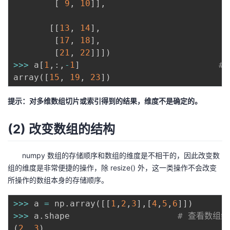
[
9
,
10
]
]
,
[
[
13
,
14
]
,
[
17
,
18
]
,
[
21
,
22
]
]
]
)
>>
>
 a
[
1
,
:
,
-
1
]
#
array
(
[
15
,
19
,
23
]
)
提示：对多维数组切片或索引得到的结果，维度不是确定的。
(2) 改变数组的结构
numpy 数组的存储顺序和数组的维度是不相干的，因此改变数
组的维度是非常便捷的操作，除 resize() 外，这一类操作不会改变
所操作的数组本身的存储顺序。
>>
>
 a 
=
 np
.
array
(
[
[
1
,
2
,
3
]
,
[
4
,
5
,
6
]
]
)
>>
>
 a
.
shape                     
# 查看数组维
(
2
,
3
)