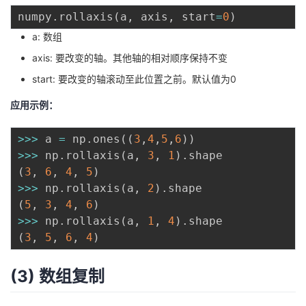
numpy
.
rollaxis
(
a
,
 axis
,
 start
=
0
)
a: 数组
axis: 要改变的轴。其他轴的相对顺序保持不变
start: 要改变的轴滚动至此位置之前。默认值为0
应用示例：
>>
>
 a 
=
 np
.
ones
(
(
3
,
4
,
5
,
6
)
)
>>
>
 np
.
rollaxis
(
a
,
3
,
1
)
.
(
3
,
6
,
4
,
5
)
>>
>
 np
.
rollaxis
(
a
,
2
)
.
(
5
,
3
,
4
,
6
)
>>
>
 np
.
rollaxis
(
a
,
1
,
4
)
.
(
3
,
5
,
6
,
4
)
(3) 数组复制