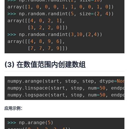
array
(
[
1
,
0
,
0
,
0
,
1
,
1
,
0
,
0
,
1
,
0
]
)
>>
>
 np
.
random
.
randint
(
5
,
 size
=
(
2
,
4
)
)
array
(
[
[
4
,
0
,
2
,
1
]
,
[
3
,
2
,
2
,
0
]
]
)
>>
>
 np
.
random
.
randint
(
3
,
10
,
(
2
,
4
)
)
array
(
[
[
4
,
8
,
9
,
6
]
,
[
7
,
7
,
7
,
9
]
]
)
(3) 在数值范围内创建数组
numpy
.
arange
(
start
,
 stop
,
 step
,
 dtype
=
None
numpy
.
linspace
(
start
,
 stop
,
 num
=
50
,
 endpoi
numpy
.
logspace
(
start
,
 stop
,
 num
=
50
,
 endpoi
应用示例：
>>
>
 np
.
arange
(
5
)