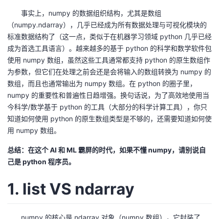
我
注
的
开
事实上，numpy 的数据组织结构，尤其是数组
（numpy.ndarray），几乎已经成为所有数据处理与可视化模块的
的
Programs
发
标准数据结构了（这一点，类似于在机器学习领域 python 几乎已经
成为首选工具语言）。越来越多的基于 python 的科学和数学软件包
支
者
使用 numpy 数组，虽然这些工具通常都支持 python 的原生数组作
为参数，但它们在处理之前会还是会将输入的数组转换为 numpy 的
持
学
数组，而且也通常输出为 numpy 数组。在 python 的圈子里，
numpy 的重要性和普遍性日趋增强。换句话说，为了高效地使用当
我
堂
今科学/数学基于 python 的工具（大部分的科学计算工具），你只
知道如何使用 python 的原生数组类型是不够的，还需要知道如何使
的
我
用 numpy 数组。
我
总结：在这个 AI 和 ML 霸屏的时代，如果不懂 numpy，请别说自
技
的
的
我
己是 python 程序员。
术
云
课
的
我
1. list VS ndarray
支
声
程
认
的
我
numpy 的核心是 ndarray 对象（numpy 数组），它封装了