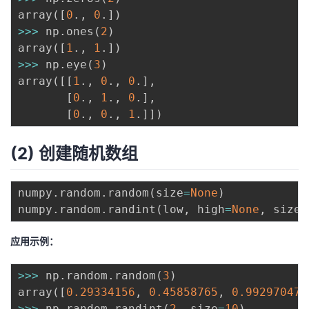
array
(
[
0
.
,
0
.
]
)
>>
>
 np
.
ones
(
2
)
array
(
[
1
.
,
1
.
]
)
>>
>
 np
.
eye
(
3
)
array
(
[
[
1
.
,
0
.
,
0
.
]
,
[
0
.
,
1
.
,
0
.
]
,
[
0
.
,
0
.
,
1
.
]
]
)
(2) 创建随机数组
numpy
.
random
.
random
(
size
=
None
)
numpy
.
random
.
randint
(
low
,
 high
=
None
,
 size
=
应用示例：
>>
>
 np
.
random
.
random
(
3
)
array
(
[
0.29334156
,
0.45858765
,
0.99297047
]
>>
>
 np
.
random
.
randint
(
2
,
 size
=
10
)