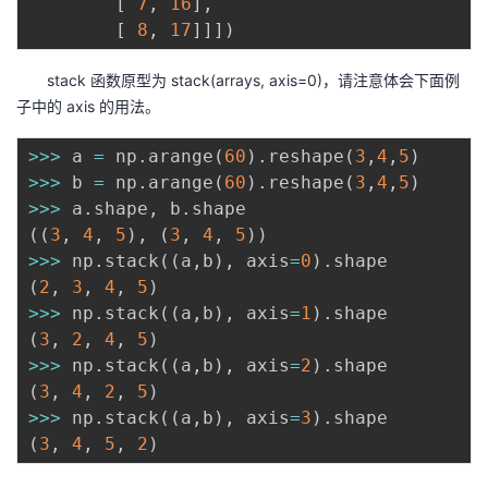
[
7
,
16
]
,
[
8
,
17
]
]
]
)
stack 函数原型为 stack(arrays, axis=0)，请注意体会下面例
子中的 axis 的用法。
>>
>
 a 
=
 np
.
arange
(
60
)
.
reshape
(
3
,
4
,
5
)
>>
>
 b 
=
 np
.
arange
(
60
)
.
reshape
(
3
,
4
,
5
)
>>
>
 a
.
shape
,
 b
.
(
(
3
,
4
,
5
)
,
(
3
,
4
,
5
)
)
>>
>
 np
.
stack
(
(
a
,
b
)
,
 axis
=
0
)
.
(
2
,
3
,
4
,
5
)
>>
>
 np
.
stack
(
(
a
,
b
)
,
 axis
=
1
)
.
(
3
,
2
,
4
,
5
)
>>
>
 np
.
stack
(
(
a
,
b
)
,
 axis
=
2
)
.
(
3
,
4
,
2
,
5
)
>>
>
 np
.
stack
(
(
a
,
b
)
,
 axis
=
3
)
.
(
3
,
4
,
5
,
2
)