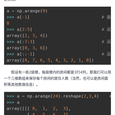
a 
=
 np
.
arange
(
9
)
>>
>
 a
[
-
1
]
# 最
8
>>
>
 a
[
2
:
5
]
# 返
array
(
[
2
,
3
,
4
]
)
>>
>
 a
[
:
7
:
3
]
# 返
array
(
[
0
,
3
,
6
]
)
>>
>
 a
[
:
:
-
1
]
# 返
array
(
[
8
,
7
,
6
,
5
,
4
,
3
,
2
,
1
,
0
]
)
假设有一栋2层楼，每层楼内的房间都是3行4列，那我们可以用
一个三维数组来保存每个房间的居住人数（当然，也可以是房间面
积等其他数值信息）。
>>
>
 a 
=
 np
.
arange
(
24
)
.
reshape
(
2
,
3
,
4
)
#
>>
>
 a

array
(
[
[
[
0
,
1
,
2
,
3
]
,
[
4
,
5
,
6
,
7
]
,