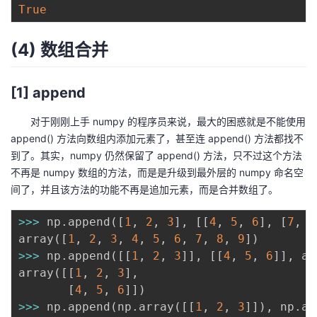
True
(4) 数组合并
[1] append
对于刚刚上手 numpy 的程序员来说，最大的困惑就是不能使用
append() 方法向数组内添加元素了，甚至连 append() 方法都找不
到了。其实，numpy 仍然保留了 append() 方法，只不过这个方法
不再是 numpy 数组的方法，而是是升级到最外层的 numpy 命名空
间了，并且该方法的功能不再是追加元素，而是合并数组了。
>>
>
 np
.
append
(
[
1
,
2
,
3
]
,
[
[
4
,
5
,
6
]
,
[
7
,
8
array
(
[
1
,
2
,
3
,
4
,
5
,
6
,
7
,
8
,
9
]
)
>>
>
 np
.
append
(
[
[
1
,
2
,
3
]
]
,
[
[
4
,
5
,
6
]
]
,
 ax
array
(
[
[
1
,
2
,
3
]
,
[
4
,
5
,
6
]
]
)
>>
>
 np
.
append
(
np
.
array
(
[
[
1
,
2
,
3
]
]
)
,
 np
.
ar