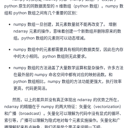
持
建
证
实
的
python 原生的同数据类型的 n 维数组（python 数组）。numpy 数
组和 python 数组之间有几个重要的区别：
议
验
收
numpy 数组一旦创建，其元素数量就不能再改变了。 增删
藏
ndarray 元素的操作，意味着创建一个新数组并删除原来的数
组。python 数组的元素则可以动态增减。
numpy 数组中的元素都需要具有相同的数据类型，因此在内存
中的大小相同。 python 数组则无此要求。
numpy 数组的方法涵盖了大量数学运算和复杂操作，许多方法
在最外层的 numpy 命名空间中都有对应的映射函数。和
python 数组相比，numpy 数组的方法功能更强大，执行效率
更高，代码更简洁。
然而，以上的差异并没有真正体现出 ndarray 的优势之所在，
ndarray 的精髓在于 numpy 的两大特征：矢量化（vectorization）
和广播（broadcast）。矢量化可以理解为代码中没有显式的循环、
索引等，广播可以理解为隐式地对每个元素实施操作。矢量化和广
播理解起来有点抽象，我们还是举个栗子来说明一下吧。