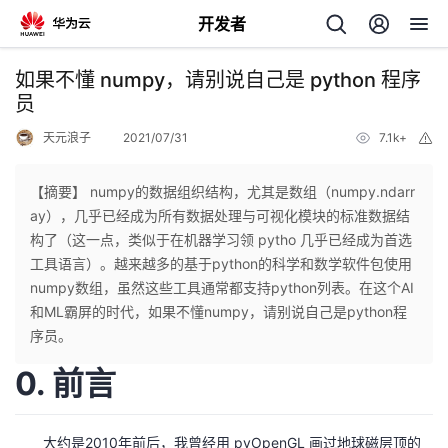
开发者
返
如果不懂 numpy，请别说自己是 python 程序
回
员
天元浪子
2021/07/31
7.1k+
举
报
【摘要】 numpy的数据组织结构，尤其是数组（numpy.ndarr
ay），几乎已经成为所有数据处理与可视化模块的标准数据结
个
构了（这一点，类似于在机器学习领 pytho 几乎已经成为首选
工具语言）。越来越多的基于python的科学和数学软件包使用
我
人
numpy数组，虽然这些工具通常都支持python列表。在这个AI
和ML霸屏的时代，如果不懂numpy，请别说自己是python程
的
主
序员。
0. 前言
开
页
发
大约是2010年前后，我曾经用 pyOpenGL 画过地球磁层顶的