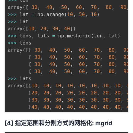
>>
>
 lon

array
(
[
30
,
40
,
50
,
60
,
70
,
80
,
90
,
>>
>
 lat 
=
 np
.
arange
(
10
,
50
,
10
)
>>
>
 lat

array
(
[
10
,
20
,
30
,
40
]
)
>>
>
 lons
,
 lats 
=
 np
.
meshgrid
(
lon
,
 lat
)
>>
>
 lons

array
(
[
[
30
,
40
,
50
,
60
,
70
,
80
,
90
,
[
30
,
40
,
50
,
60
,
70
,
80
,
90
,
[
30
,
40
,
50
,
60
,
70
,
80
,
90
,
[
30
,
40
,
50
,
60
,
70
,
80
,
90
,
>>
>
 lats

array
(
[
[
10
,
10
,
10
,
10
,
10
,
10
,
10
,
10
,
10
[
20
,
20
,
20
,
20
,
20
,
20
,
20
,
20
,
20
[
30
,
30
,
30
,
30
,
30
,
30
,
30
,
30
,
30
[
40
,
40
,
40
,
40
,
40
,
40
,
40
,
40
,
40
[4] 指定范围和分割方式的网格化: mgrid