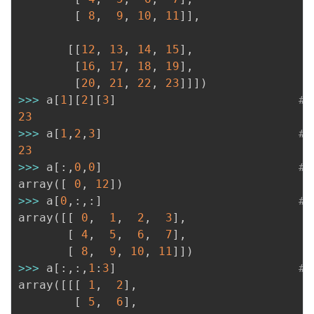
[
8
,
9
,
10
,
11
]
]
,
[
[
12
,
13
,
14
,
15
]
,
[
16
,
17
,
18
,
19
]
,
[
20
,
21
,
22
,
23
]
]
]
)
>>
>
 a
[
1
]
[
2
]
[
3
]
#
23
>>
>
 a
[
1
,
2
,
3
]
#
23
>>
>
 a
[
:
,
0
,
0
]
#
array
(
[
0
,
12
]
)
>>
>
 a
[
0
,
:
,
:
]
#
array
(
[
[
0
,
1
,
2
,
3
]
,
[
4
,
5
,
6
,
7
]
,
[
8
,
9
,
10
,
11
]
]
)
>>
>
 a
[
:
,
:
,
1
:
3
]
#
array
(
[
[
[
1
,
2
]
,
[
5
,
6
]
,