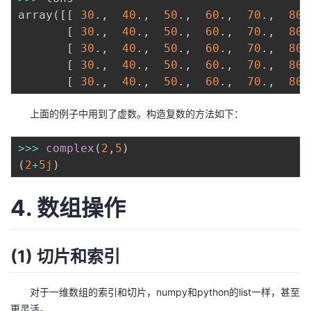
array
(
[
[
30
.
,
40
.
,
50
.
,
60
.
,
70
.
,
80
.
[
30
.
,
40
.
,
50
.
,
60
.
,
70
.
,
80
.
[
30
.
,
40
.
,
50
.
,
60
.
,
70
.
,
80
.
[
30
.
,
40
.
,
50
.
,
60
.
,
70
.
,
80
.
[
30
.
,
40
.
,
50
.
,
60
.
,
70
.
,
80
.
上面的例子中用到了虚数。构造复数的方法如下：
>>
>
complex
(
2
,
5
)
(
2
+
5j
)
4. 数组操作
(1) 切片和索引
对于一维数组的索引和切片，numpy和python的list一样，甚至
更灵活。