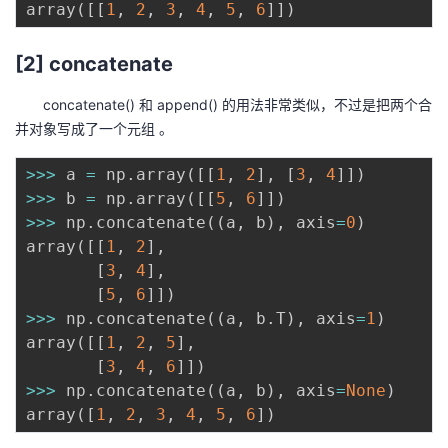
array
(
[
[
1
,
2
,
3
,
4
,
5
,
6
]
]
)
[2] concatenate
concatenate() 和 append() 的用法非常类似，不过是把两个合
并对象写成了一个元组 。
>>
>
 a 
=
 np
.
array
(
[
[
1
,
2
]
,
[
3
,
4
]
]
)
>>
>
 b 
=
 np
.
array
(
[
[
5
,
6
]
]
)
>>
>
 np
.
concatenate
(
(
a
,
 b
)
,
 axis
=
0
)
array
(
[
[
1
,
2
]
,
[
3
,
4
]
,
[
5
,
6
]
]
)
>>
>
 np
.
concatenate
(
(
a
,
 b
.
T
)
,
 axis
=
1
)
array
(
[
[
1
,
2
,
5
]
,
[
3
,
4
,
6
]
]
)
>>
>
 np
.
concatenate
(
(
a
,
 b
)
,
 axis
=
None
)
array
(
[
1
,
2
,
3
,
4
,
5
,
6
]
)