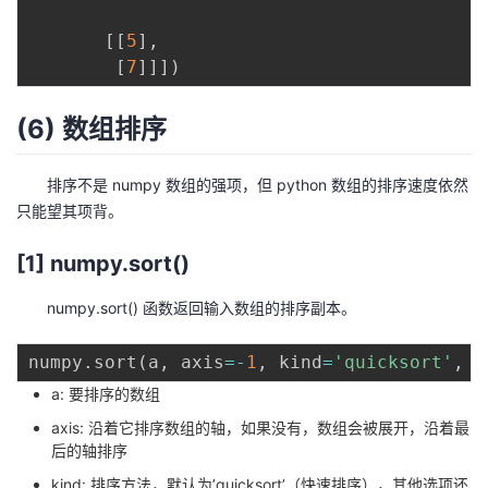
[
[
5
]
,
[
7
]
]
]
)
(6) 数组排序
排序不是 numpy 数组的强项，但 python 数组的排序速度依然
只能望其项背。
[1] numpy.sort()
numpy.sort() 函数返回输入数组的排序副本。
numpy
.
sort
(
a
,
 axis
=
-
1
,
 kind
=
'quicksort'
,
 o
a: 要排序的数组
axis: 沿着它排序数组的轴，如果没有，数组会被展开，沿着最
后的轴排序
kind: 排序方法，默认为’quicksort’（快速排序），其他选项还