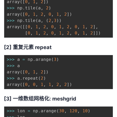
array
(
[
0
,
1
,
2
]
)
>>
>
 np
.
tile
(
a
,
2
)
array
(
[
0
,
1
,
2
,
0
,
1
,
2
]
)
>>
>
 np
.
tile
(
a
,
(
2
,
3
)
)
array
(
[
[
0
,
1
,
2
,
0
,
1
,
2
,
0
,
1
,
2
]
,
[
0
,
1
,
2
,
0
,
1
,
2
,
0
,
1
,
2
]
]
)
[2] 重复元素 repeat
>>
>
 a 
=
 np
.
arange
(
3
)
>>
>
 a

array
(
[
0
,
1
,
2
]
)
>>
>
 a
.
repeat
(
2
)
array
(
[
0
,
0
,
1
,
1
,
2
,
2
]
)
[3] 一维数组网格化: meshgrid
>>
>
 lon 
=
 np
.
arange
(
30
,
120
,
10
)