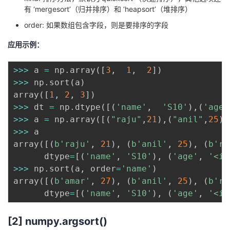
有 ‘mergesort’（归并排序）和 ‘heapsort’（堆排序）
order: 如果数组包含字段，则是要排序的字段
应用示例：
>>
>
 a 
=
 np
.
array
(
[
3
,
1
,
2
]
)
>>
>
 np
.
sort
(
a
)
array
(
[
1
,
2
,
3
]
)
>>
>
 dt 
=
 np
.
dtype
(
[
(
'name'
,
'S10'
)
,
(
'age'
>>
>
 a 
=
 np
.
array
(
[
(
"raju"
,
21
)
,
(
"anil"
,
25
)
,
>>
>
 a

array
(
[
(
b'raju'
,
21
)
,
(
b'anil'
,
25
)
,
(
b'ra
      dtype
=
[
(
'name'
,
'S10'
)
,
(
'age'
,
'<i4
>>
>
 np
.
sort
(
a
,
 order
=
'name'
)
array
(
[
(
b'amar'
,
27
)
,
(
b'anil'
,
25
)
,
(
b'ra
      dtype
=
[
(
'name'
,
'S10'
)
,
(
'age'
,
'<i4
[2] numpy.argsort()