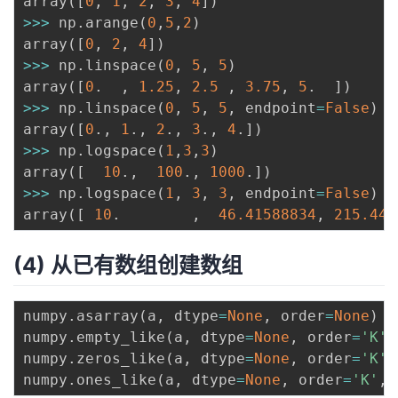
array
(
[
0
,
1
,
2
,
3
,
4
]
)
>>
>
 np
.
arange
(
0
,
5
,
2
)
array
(
[
0
,
2
,
4
]
)
>>
>
 np
.
linspace
(
0
,
5
,
5
)
array
(
[
0
.
,
1.25
,
2.5
,
3.75
,
5
.
]
)
>>
>
 np
.
linspace
(
0
,
5
,
5
,
 endpoint
=
False
)
array
(
[
0
.
,
1
.
,
2
.
,
3
.
,
4
.
]
)
>>
>
 np
.
logspace
(
1
,
3
,
3
)
array
(
[
10
.
,
100
.
,
1000
.
]
)
>>
>
 np
.
logspace
(
1
,
3
,
3
,
 endpoint
=
False
)
array
(
[
10
.
,
46.41588834
,
215.443
(4) 从已有数组创建数组
numpy
.
asarray
(
a
,
 dtype
=
None
,
 order
=
None
)
numpy
.
empty_like
(
a
,
 dtype
=
None
,
 order
=
'K'
,
numpy
.
zeros_like
(
a
,
 dtype
=
None
,
 order
=
'K'
,
numpy
.
ones_like
(
a
,
 dtype
=
None
,
 order
=
'K'
,
 