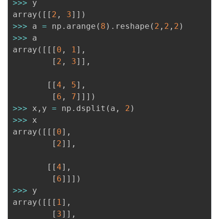
>>
>
 y

array
(
[
[
2
,
3
]
]
)
>>
>
 a 
=
 np
.
arange
(
8
)
.
reshape
(
2
,
2
,
2
)
>>
>
 a

array
(
[
[
[
0
,
1
]
,
[
2
,
3
]
]
,
[
[
4
,
5
]
,
[
6
,
7
]
]
]
)
>>
>
 x
,
y 
=
 np
.
dsplit
(
a
,
2
)
>>
>
 x

array
(
[
[
[
0
]
,
[
2
]
]
,
[
[
4
]
,
[
6
]
]
]
)
>>
>
 y

array
(
[
[
[
1
]
,
[
3
]
]
,