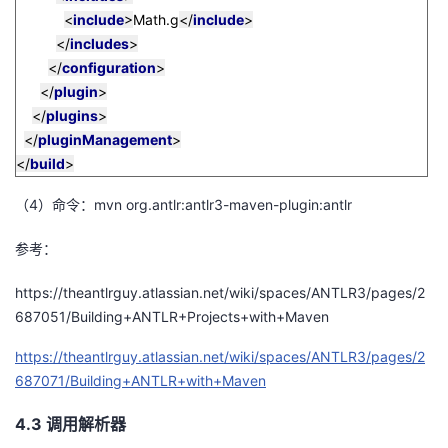
<
include
>
Math.g
</
include
>
</
includes
>
</
configuration
>
</
plugin
>
</
plugins
>
</
pluginManagement
>
</
build
>
（4）命令：mvn org.antlr:antlr3-maven-plugin:antlr
参考：
https://theantlrguy.atlassian.net/wiki/spaces/ANTLR3/pages/2
687051/Building+ANTLR+Projects+with+Maven
https://theantlrguy.atlassian.net/wiki/spaces/ANTLR3/pages/2
687071/Building+ANTLR+with+Maven
4.3
调用解析器