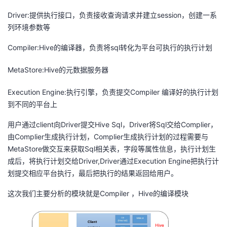
Driver:
提供执行接口，负责接收查询请求并建立
session
，创建一系
者
列环境参数等
我
Compiler:Hive
的编译器，负责将
sql
转化为平台可执行的执行计划
的
我
MetaStore:Hive
的元数据服务器
博
的
我
Execution Engine:
执行引擎，负责提交
Compiler
编译好的执行计划
到不同的平台上
客
论
的
我
用户通过
client
向
Driver
提交
Hive Sql
，
Driver
将
Sql
交给
Complier
，
由
Complier
生成执行计划，
Complier
生成执行计划的过程需要与
坛
圈
的
我
MetaStore
做交互来获取
Sql
相关表，字段等属性信息，执行计划生
成后，将执行计划交给
Driver,Driver
通过
Execution Engine
把执行计
子
直
的
我
划提交相应平台执行，最后把执行的结果返回给用户。
我
播
活
的
这次我们主要分析的模块就是
Compiler
，
Hive
的编译模块
我
动
关
的