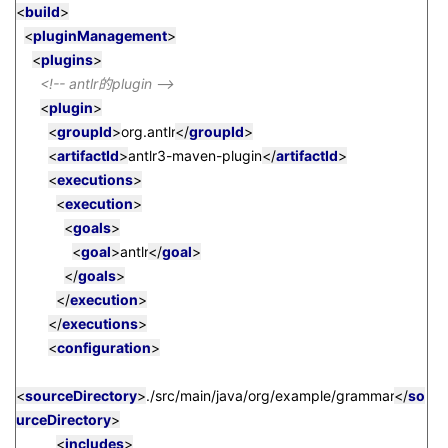
<
build
>
<
pluginManagement
>
<
plugins
>
<!-- antlr
的
plugin -->
<
plugin
>
<
groupId
>
org.antlr
</
groupId
>
<
artifactId
>
antlr3-maven-plugin
</
artifactId
>
<
executions
>
<
execution
>
<
goals
>
<
goal
>
antlr
</
goal
>
</
goals
>
</
execution
>
</
executions
>
<
configuration
>
<
sourceDirectory
>
./src/main/java/org/example/grammar
</
so
urceDirectory
>
<
includes
>