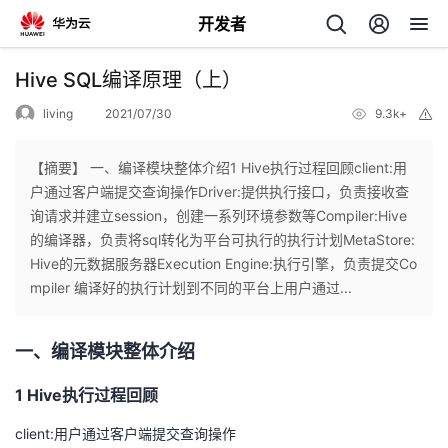
开发者
返
Hive SQL编译原理（上）
回
living
2021/07/30
9.3k+
举
报
【摘要】 一、编译模块整体介绍1 Hive执行过程回顾client:用
户通过客户端提交查询操作Driver:提供执行接口，负责接收查
询请求并建立session，创建一系列环境参数等Compiler:Hive
个
的编译器，负责将sql转化为平台可执行的执行计划MetaStore:
Hive的元数据服务器Execution Engine:执行引擎，负责提交Co
我
人
mpiler 编译好的执行计划到不同的平台上用户通过...
的
主
一、编译模块整体介绍
开
页
1 Hive
执行过程回顾
发
client:
用户通过客户端提交查询操作