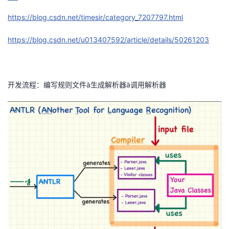
https://blog.csdn.net/timesir/category_7207797.html
https://blog.csdn.net/u013407592/article/details/50261203
开发流程：编写规则文件à生成解析器à调用解析器