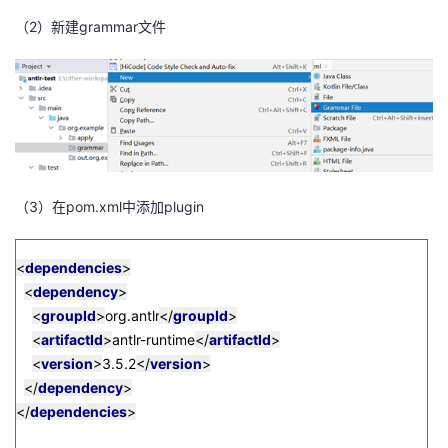
（
2
）新建
grammar
文件
（3）在pom.xml中添加plugin
<
dependencies
>
<
dependency
>
<
groupId
>
org.antlr
</
groupId
>
<
artifactId
>
antlr-runtime
</
artifactId
>
<
version
>
3.5.2
</
version
>
</
dependency
>
</
dependencies
>