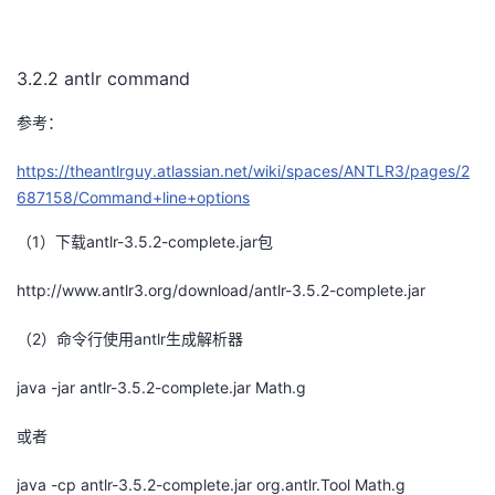
3.2.2 antlr command
参考：
https://theantlrguy.atlassian.net/wiki/spaces/ANTLR3/pages/2
687158/Command+line+options
（
1
）下载
antlr-3.5.2-complete.jar
包
http://www.antlr3.org/download/antlr-3.5.2-complete.jar
（
2
）命令行使用
antlr
生成解析器
java -jar antlr-3.5.2-complete.jar Math.g
或者
java -cp antlr-3.5.2-complete.jar org.antlr.Tool Math.g