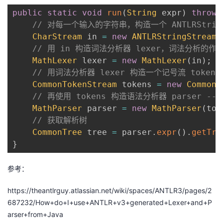
public
static
void
run
(
String
 expr
)
throws
// 对每一个输入的字符串，构造一个 ANTLRStringS
CharStream
 in 
=
new
ANTLRStringStream
(
// 用 in 构造词法分析器 lexer，词法分析的作
MathLexer
 lexer 
=
new
MathLexer
(
in
)
;
// 用词法分析器 lexer 构造一个记号流 token
CommonTokenStream
 tokens 
=
new
CommonT
// 再使用 tokens 构造语法分析器 parser -
MathParser
 parser 
=
new
MathParser
(
tok
// 获取解析树
CommonTree
 tree 
=
 parser
.
expr
(
)
.
getTre
}
参考：
https://theantlrguy.atlassian.net/wiki/spaces/ANTLR3/pages/2
687232/How+do+I+use+ANTLR+v3+generated+Lexer+and+P
arser+from+Java