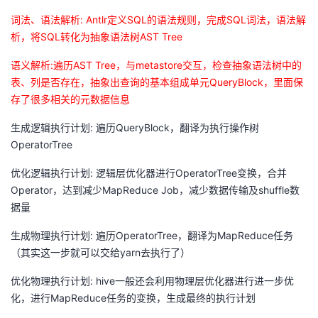
持
建
证
实
的
词法、语法解析
: Antlr
定义
SQL
的语法规则，完成
SQL
词法，语法解
析，将
SQL
转化为抽象语法树
AST Tree
议
验
收
语义解析
:
遍历
AST Tree
，与
metastore
交互，检查抽象语法树中的
藏
表、列是否存在，抽象出查询的基本组成单元
QueryBlock
，里面保
存了很多相关的元数据信息
生成逻辑执行计划: 遍历QueryBlock，翻译为执行操作树
OperatorTree
优化逻辑执行计划: 逻辑层优化器进行OperatorTree变换，合并
Operator，达到减少MapReduce Job，减少数据传输及shuffle数
据量
生成物理执行计划: 遍历OperatorTree，翻译为MapReduce任务
（其实这一步就可以交给yarn去执行了）
优化物理执行计划: hive一般还会利用物理层优化器进行进一步优
化，进行MapReduce任务的变换，生成最终的执行计划