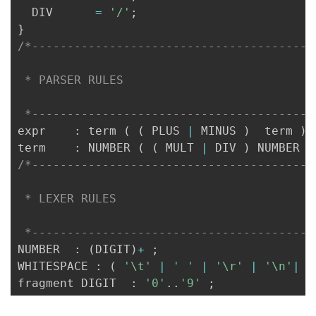
  DIV      
=
'/'
;
}
/*----------------------------------------
 * PARSER RULES

 *----------------------------------------
expr    
:
 term 
(
(
 PLUS 
|
 MINUS 
)
  term 
)
*
term    
:
 NUMBER 
(
(
 MULT 
|
 DIV 
)
 NUMBER 
)
/*----------------------------------------
 * LEXER RULES

 *----------------------------------------
NUMBER  
:
(
DIGIT
)
+
;
WHITESPACE 
:
(
'\t'
|
' '
|
'\r'
|
'\n'
|
'
fragment DIGIT  
:
'0'
.
.
'9'
;