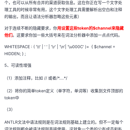
个，也可以从所有合并的渠道获取信息。这在你正在写一个文字处
理工具的时候非常有用，这个文字处理工具需要解析出空白和注释
的输出，而且让语法分析器忽略这些元素）
对于连续不断的隐藏要求，你
用设置这些
token
的
$channel
来隐藏
他们
。这要求你加一些大括号来在词法分析器中添加一点点代码。
WHITESPACE : ( '\t' | ' ' | '\r' | '\n'| '\u000C' )+ { $channel =
HIDDEN; } ;
5
、可读性增强
（
1
）添加注释，比如
//
或者
/*....*/
（
2
）将你的简单
token
定义（单字符，单词等）收集到文件顶部的
token
中
（
3
）
ANTLR
文法中语法规则是在词法规则基础上建立的。但不一定每个
词法规则都会被语法规则直接使用。这就象一个类的公有成员和私