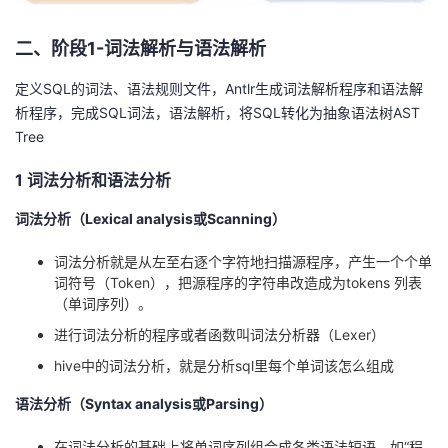
二、阶段
1-
词法解析与语法解析
定义
SQL
的词法、语法规则文件，
Antlr
生成词法解析程序和语法解
析程序，完成
SQL
词法，语法解析，将
SQL
转化为抽象语法树
AST
Tree
1
词法分析和语法分析
词法分析（
Lexical analysis
或
Scanning
）
词法分析就是从左至右逐个字符地扫描源程序，产生一个个单
词符号（
Token
），把源程序的字符串改造成为
tokens
列表
（单词序列）。
进行词法分析的程序或者函数叫词法分析器（
Lexer
）
hive
中的词法分析，就是分析
sql
里每个单词该怎么组成
语法分析（
Syntax analysis
或
Parsing
）
在词法分析的基础上将单词序列组合成各类语法短语，如“程