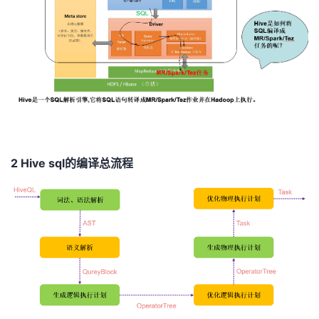
我
注
的
开
的
Programs
发
支
者
持
学
我
堂
2 Hive sql
的编译总流程
的
我
我
技
的
的
我
术
云
课
的
我
支
声
程
认
的
我