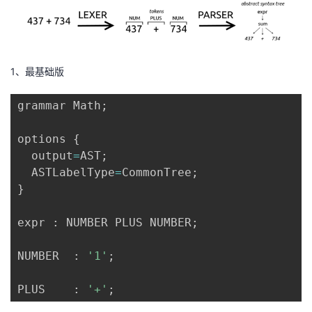
1
、最基础版
grammar Math
;
options 
{
  output
=
AST
;
  ASTLabelType
=
CommonTree
;
}
expr 
:
 NUMBER PLUS NUMBER
;
NUMBER  
:
'1'
;
PLUS    
:
'+'
;