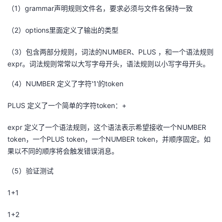
（
1
）
grammar
声明规则文件名，要求必须与文件名保持一致
（
2
）
options
里面定义了输出的类型
（
3
）包含两部分规则，词法的
NUMBER
、
PLUS
，和一个语法规则
expr
。词法规则常常以大写字母开头，语法规则以小写字母开头。
（
4
）
NUMBER
定义了字符
'1'
的
token
PLUS
定义了一个简单的字符
token
：
+
expr
定义了一个语法规则，这个语法表示希望接收一个
NUMBER
token
，一个
PLUS token
，一个
NUMBER token
，并顺序固定。如
果以不同的顺序将会触发错误消息。
（
5
）验证测试
1+1
1+2