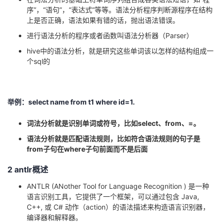
序”，“语句”，“表达式”等等。语法分析程序判断源程序在结构
上是否正确，语法如果有错的话，抛出语法错误。
进行语法分析的程序或者函数叫语法分析器（
Parser
）
hive
中的语法分析，就是研究这些单词该以怎样的结构组成一
个
sql
的
举例：
select name from t1 where id=1.
词法分析就是识别单词或符号，比如
select
、
from
、
=
。
语法分析就是匹配语法规则，比如符合语法规则的句子是
from
子句在
where
子句前面而不是后面
2 antlr
概述
ANTLR (ANother Tool for Language Recognition )
是一种
语言识别工具，它提供了一个框架，可以通过包含
Java,
C++,
或
C#
动作（
action
）的语法描述来构造语言识别器，
编译器和解释器。