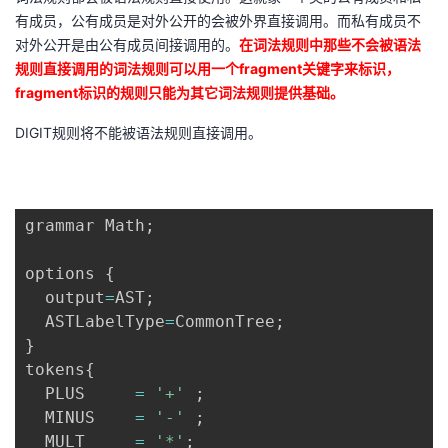
有成员，公有成员是对外公开的会被外界直接调用。而私有成员不
对外公开是由公有成员间接调用的。
在词法规则中那些不会被语法
规则直接调用的词法规则可以用一个
fragment
关键字来标识，
fragment
标识的规则只能为其它词法规则提供基础。
DIGIT
规则将不能被语法规则直接调用。
grammar Math
;
options 
{
  output
=
AST
;
  ASTLabelType
=
CommonTree
;
}
tokens
{
  PLUS     
=
'+'
;
  MINUS    
=
'-'
;
  MULT     
=
'*'
;