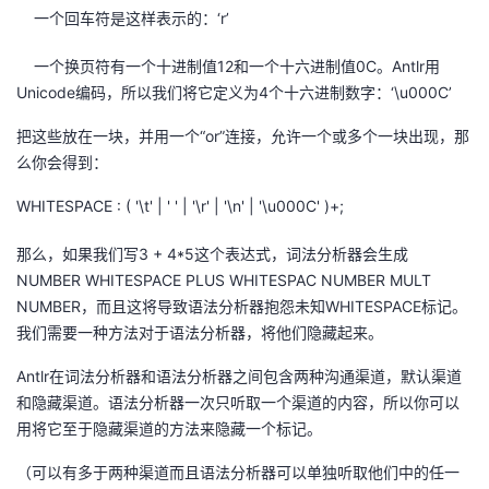
一个回车符是这样表示的：‘
r
’
一个换页符有一个十进制值
12
和一个十六进制值
0C
。
Antlr
用
Unicode
编码，所以我们将它定义为
4
个十六进制数字：‘
\u000C
’
把这些放在一块，并用一个“
or
”连接，允许一个或多个一块出现，那
么你会得到：
WHITESPACE : ( '\t' | ' ' | '\r' | '\n' | '\u000C' )+;
那么，如果我们写
3 + 4*5
这个表达式，词法分析器会生成
NUMBER WHITESPACE PLUS WHITESPAC NUMBER MULT
NUMBER
，而且这将导致语法分析器抱怨未知
WHITESPACE
标记。
我们需要一种方法对于语法分析器，将他们隐藏起来。
Antlr
在词法分析器和语法分析器之间包含两种沟通渠道，默认渠道
和隐藏渠道。语法分析器一次只听取一个渠道的内容，所以你可以
用将它至于隐藏渠道的方法来隐藏一个标记。
（可以有多于两种渠道而且语法分析器可以单独听取他们中的任一