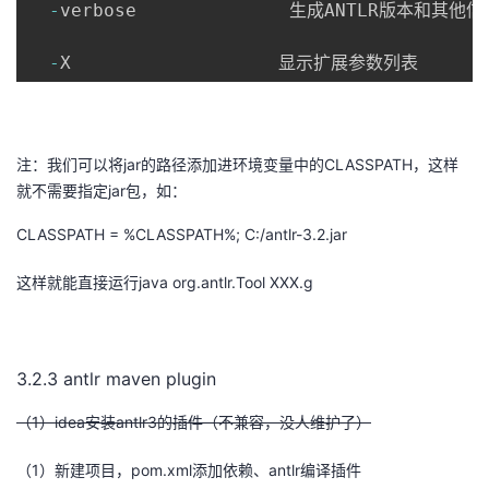
-
verbose              生成ANTLR版本和其他信息
-
X                   显示扩展参数列表
注：我们可以将
jar
的路径添加进环境变量中的
CLASSPATH
，这样
就不需要指定
jar
包，如：
CLASSPATH = %CLASSPATH%; C:/antlr-3.2.jar
这样就能直接运行
java org.antlr.Tool XXX.g
3.2.3 antlr maven plugin
（
1
）
idea
安装
antlr3
的插件（不兼容，没人维护了）
（
1
）新建项目，
pom.xml
添加依赖、
antlr
编译插件