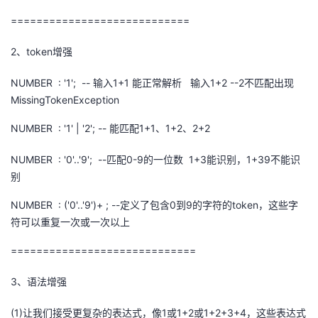
============================
2
、
token
增强
NUMBER : '1'; --
输入
1+1
能正常解析
输入
1+2 --2
不匹配出现
MissingTokenException
NUMBER : '1' | '2'; --
能匹配
1+1
、
1+2
、
2+2
NUMBER : '0'..'9'; --
匹配
0-9
的一位数
1+3
能识别，
1+39
不能识
别
NUMBER : ('0'..'9')+ ; --
定义了包含
0
到
9
的字符的
token
，这些字
符可以重复一次或一次以上
=============================
3
、语法增强
(1)
让我们接受更复杂的表达式，像
1
或
1+2
或
1+2+3+4
，这些表达式