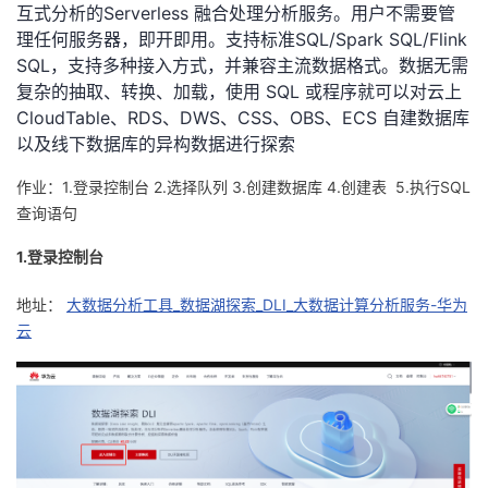
互式分析的
Serverless 融合处理分析服务。用户不需要管
者
理任何服务器，即开即用。支持标准
SQL/Spark SQL/Flink
SQL，支持多种接入方式，并兼容主流数据格式。数据无需
复杂的抽
取、转换、加载，使用 SQL 或程序就可以对云上
我
CloudTable、RDS、DWS、CSS、OBS、
ECS 自建数据库
以及线下数据库的异构数据进行探索
的
我
作业：1.登录控制台 2.选择队列 3.创建数据库 4.创建表 5.执行SQL
博
的
我
查询语句
客
论
的
我
1.登录控制台
坛
圈
的
我
地址：
大数据分析工具_数据湖探索_DLI_大数据计算分析服务-华为
云
子
直
的
我
我
播
活
的
我
动
关
的