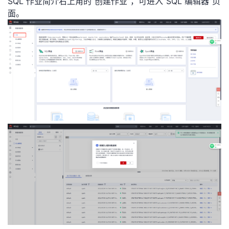
SQL 作业简介右上角的“创
建作业”，可进入“SQL 编辑器”页
持
建
证
实
的
面。
议
验
收
藏