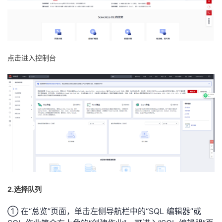
我
注
的
开
的
Programs
发
点击进入控制台
支
者
持
学
我
堂
的
我
我
技
的
的
我
术
云
课
的
我
2.选择队列
支
声
程
认
的
我
① 在“总览”页面，单击左侧导航栏中的“SQL 编辑器”或