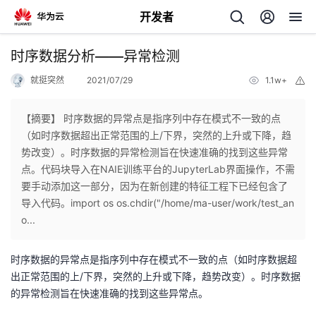
开发者
返
时序数据分析——异常检测
回
就挺突然
2021/07/29
1.1w+
举
报
【摘要】 时序数据的异常点是指序列中存在模式不一致的点
（如时序数据超出正常范围的上/下界，突然的上升或下降，趋
势改变）。时序数据的异常检测旨在快速准确的找到这些异常
个
点。代码块导入在NAIE训练平台的JupyterLab界面操作，不需
要手动添加这一部分，因为在新创建的特征工程下已经包含了
我
人
导入代码。import os os.chdir("/home/ma-user/work/test_an
o...
的
主
时序数据的异常点是指序列中存在模式不一致的点（如时序数据超
开
页
出正常范围的上/下界，突然的上升或下降，趋势改变）。时序数据
的异常检测旨在快速准确的找到这些异常点。
发