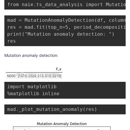
from naie.ts_data_analysis import Mutation
mad = MutationAnomalyDetection(df, columns
res = mad.fit(top_n=5, period_decompositio
print("Mutation anomaly detection: ")

res
Mutation anomaly detection:
import matplotlib

%matplotlib inline
mad._plot_mutation_anomaly(res)