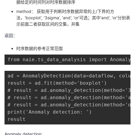
据给定的时间列对时序数据排序
持
建
证
实
的
method： 获取用于判断时序数据异常的上/下界的方
议
法，'boxplot', '3sigma’, 'and', 'or'可选；其中'and', 'or'分别表
验
收
示前面二者获取区间的交集，并集
藏
返回：
时序数据的参考正常范围
from naie.ts_data_analysis import AnomalyD
ad = AnomalyDetection(data=dataflow, colum
result = ad.fit(method='boxplot')

# result = ad.anomaly_detection(method='3si
# result = ad.anomaly_detection(method='and
# result = ad.anomaly_detection(method='or'
print('Anomaly detection: ')

result
Anomaly detection: