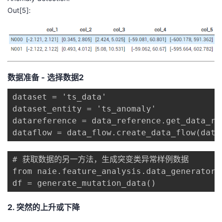
Out[5]:
数据准备 - 选择数据2
dataset = 'ts_data'

dataset_entity = 'ts_anomaly' 

datareference = data_reference.get_data_re
dataflow = data_flow.create_data_flow(data
# 获取数据的另一方法，生成突变类异常样例数据

from naie.feature_analysis.data_generator 
df = generate_mutation_data()
2. 突然的上升或下降