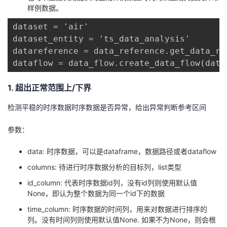
样例数据。
我
注
的
开
dataset = 'air'

的
Programs
发
dataset_entity = 'ts_data_analysis'

datareference = data_reference.get_data_re
支
者
dataflow = data_flow.create_data_flow(data
持
学
1. 超出正常范围上/下界
检测平稳的时序数据时序数据是否异常，给出异常判断参考区间
我
堂
参数：
的
我
我
data: 时序数据，可以是dataframe，数据路径或者dataflow
技
的
的
我
columns: 待进行时序数据分析的目标列，list类型
术
云
id_column: 代表时序数据id列，没有id列则使用默认值
课
的
我
None，即认为整个数据为同一个id下的数据
支
声
程
认
的
我
time_column: 时序数据的时间列，用来对数据进行排序的
列。没有时间列则使用默认值None. 如果不为None，则会根