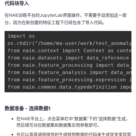
代码块导入
者
在NAIE训练平台的JupyterLab界面操作，不需要手动添加这一部
分，因为在新创建的特征工程下已经包含了导入代码。
我
import os

的
我
os.chdir("/home/ma-user/work/test_anomaly_d
from naie.context import Context as context
博
的
我
from naie.datasets import data_reference

from naie.feature_processing import data_fl
客
论
的
我
from naie.feature_analysis import data_anal
from naie.feature_processing.expression im
坛
圈
的
我
from naie.common.data.typedefinition impor
子
直
的
我
数据准备 - 选择数据1
我
播
活
的
在NAIE平台上，点击菜单栏中“数据集”下的“选择数据”生成，
然后填写对应数据集和数据集实例参数即可。
我
动
关
的
也可以直接调用提供的生成样例数据的代码来生成突变类异常