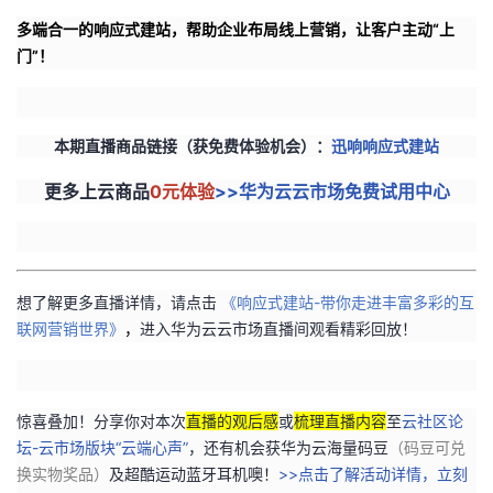
多端合一的响应式建站，帮助企业布局线上营销，让客户主动“上
门”！
本期直播商品链接（获免费体验机会）：
迅响响应式建站
更多上云商品
0元体验
>>华为云云市场免费试用中心
想了解更多直播详情，请点击
《
响应式建站-
带你走进丰富多彩的互
联网营销世界
》
，
进入华为云云市场直播间观看精彩回放！
惊喜叠加！分享
你对本次
直播的观后感
或
梳理直播内容
至
云社区论
坛-云市场版块“云端心声”
，还有机会获华为云海量码豆
（码豆可兑
换实物奖品）
及超酷运动蓝牙耳机噢！
>>点击了解活动详情，立刻