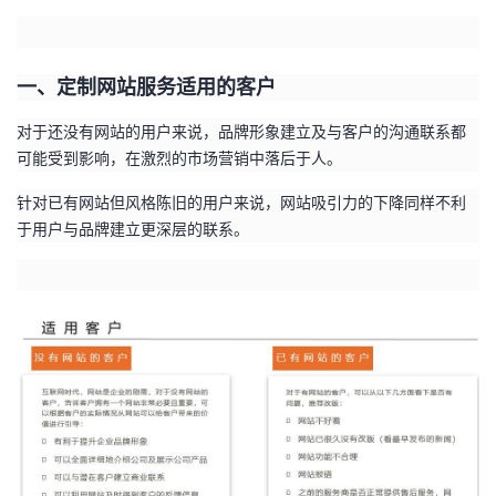
我
注
的
开
的
Programs
发
一、定制网站服务适用的客户
支
对于还没有网站的用户来说，品牌形象建立及与客户的沟通联系都
者
可能受到影响，在激烈的市场营销中落后于人。
持
学
针对已有网站但风格陈旧的用户来说，网站吸引力的下降同样不利
于用户与品牌建立更深层的联系。
我
堂
的
我
我
技
的
的
我
术
云
课
的
我
支
声
程
认
的
我