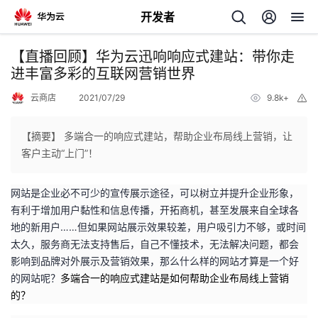
开发者
返
【直播回顾】华为云迅响响应式建站：带你走
回
进丰富多彩的互联网营销世界
云商店
2021/07/29
9.8k+
举
报
【摘要】 多端合一的响应式建站，帮助企业布局线上营销，让
客户主动“上门”！
个
网站是企业必不可少的宣传展示途径，可以树立并提升企业形象，
我
人
有利于增加用户黏性和信息传播，开拓商机，甚至发展来自全球各
地的新用户……但如果网站展示效果较差，用户吸引力不够，或时间
的
主
太久，服务商无法支持售后，自己不懂技术，无法解决问题，都会
影响到品牌对外展示及营销效果，那么什么样的网站才算是一个好
开
页
的网站呢？
多端合一的响应式建站是如何帮助企业布局线上营销
的？
发