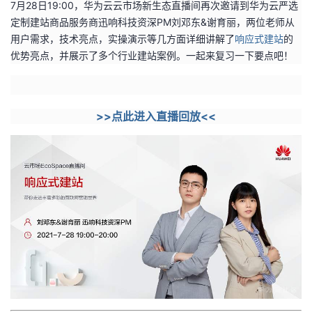
7
月28日19:00，华为云云市场新生态直播间再次邀请到华为云严选
定制建站商品服务商迅响科技资深PM刘邓东&谢育丽，两位老师从
者
用户需求，技术亮点，实操演示等几方面详细讲解了
响应式建站
的
优势亮点，并展示了多个行业建站案例。一起来复习一下要点吧！
我
的
我
>>点此进入直播回放<<
博
的
我
客
论
的
我
坛
圈
的
我
子
直
的
我
我
播
活
的
我
动
关
的