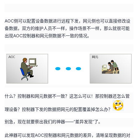
者
AOC
侧可以配置设备数据进行远程下发，网元侧也可以直接修改设
我
备数据，双方的维护人员不一样，操作场景不一样，那么就很可能
出现
AOC
控制器和网元侧数据不一致的情况。
的
我
博
的
我
客
论
的
我
坛
圈
的
我
什么？控制器和网元数据不一致？这怎么可以！那控制器还怎么管
子
直
的
我
理设备？控制器下发的数据把网元的配置覆盖掉怎么办？
我
播
活
的
别急，现在就要祭出我们的神器——“差异发现”了。
我
动
关
的
此神器可以发现
AOC
控制器和网元数据的差异，清晰呈现数据的对