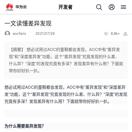
开发者
返
一文读懂差异发现
回
aocfans
2021/07/29
8.8k+
举
报
【摘要】 想必试用过AOC的童鞋都会发现，AOC中有“差异发
现”和“深度差异发”功能，这个“差异发现”究竟发现的什么差、
什么异？“深度”的发现究竟有多深？发现差异有什么用？下面就
个
带你好好扒一扒。
我
人
想必试用过
AOC
的童鞋都会发现，
AOC
中有“差异发现”和“深度差异
发”功能，这个“差异发现”究竟发现的什么差、什么异？“深度”的发现
的
主
究竟有多深？发现差异有什么用？下面就带你好好扒一扒。
开
页
为什么需要差异发现？
发