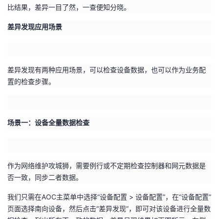
比结果，差异一目了然，一查便知分晓。
我
注
的
开
差异发现应用场景
的
Programs
发
支
者
差异发现有两种应用场景，可以检查设备数据，也可以作为业务配
置的检查步骤。
持
学
我
堂
场景一：设备全量数据检查
的
我
我
技
的
的
我
作为网络维护攻城狮，需要例行或不定期检查控制器和网元数据是
术
云
否一致，同步二者数据。
课
的
我
我们只需在
AOC
主菜单中选择“设备配置
>
设备配置”，在“设备配置”
支
声
程
认
的
我
页面选择南向设备，然后点击“差异发现”，即可对该设备进行全量数