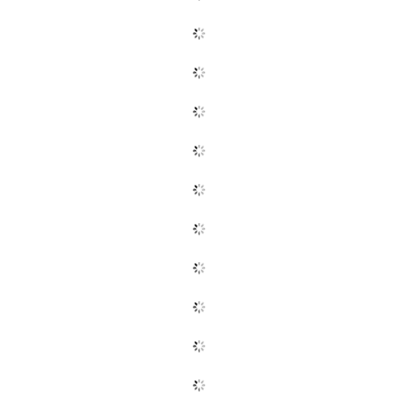
议
注
验
收
藏