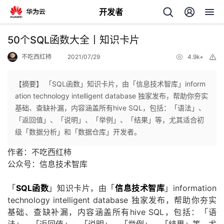
开发者
返
50个SQL函数大全丨知识卡片
回
不吃西红柿
2021/07/29
4.9k+
举
报
【摘要】 「SQL函数」知识卡片，由「信息技术智库」inform
ation technology intelligent database 独家发布，帮助你夯实
基础、查缺补漏，内容涵盖所有hive SQL，包括：「语法」、
个
「返回值」、「说明」、「举例」、「结果」等，尤其适合初
级「数据分析」和「数据仓库」开发者。
我
人
作者：不吃西红柿
公众号：信息技术智库
我
的
主
「
SQL函数
」知识卡片，由「
信息技术智库
」information
我
的
开
页
technology intelligent database 独家发布，帮助你夯实
基础、查缺补漏，内容涵盖所有hive SQL，包括：「语
我
的
开
发