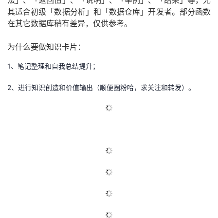
法」、「返回值」、「说明」、「举例」、「结果」等，尤
其适合初级「数据分析」和「数据仓库」开发者。
部分
函数
的
Programs
发
者
在其它
数据库稍有差异，仅供参考。
支
者
我
为什么要做知识卡片：
持
学
的
我
1、笔记整理和自我总结提升；
我
2、进行知识创造和价值输出（顺便圈粉哈，求关注和转发）。
堂
博
的
我
的
我
客
论
的
我
我
知识卡片
技
的
坛
圈
的
我
的
我
术
云
子
直
的
我
课
的
我
支
声
播
活
的
程
认
的
我
持
建
动
关
证
实
的