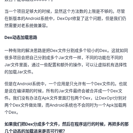
我
注
的
开
当一个项目足够大的时候，显然这个方法数的上限是不够的。尽管
在新版本的Android系统中，DexOpt修复了这个问题，但是我们仍
的
Programs
发
然需要对老系统做兼容。
支
者
Dex动态加载思路
持
学
一种有效的解决思路是把Dex文件分割成多个较小的Dex。这就如同
很多项目会把自己分割成多个Jar文件一样，不同的功能在不同的
我
Jar文件里面，通过一些配置和额外的操作，可以让虚拟机有选择性
堂
的加载Jar文件。
的
我
我
但是在Android系统中，一个应用是只允许有一个Dex文件的。也就
是说在编译期的时候，所有的Jar文件最终会被合并成一个Dex文
技
的
的
我
件。我们没有办法在Apk文件里面打包两个Dex，让DexOpt分别对
两个Dex文件做处理，而Android系统也不会同时为一个Apk加载两
术
云
课
的
我
个Dex。
支
声
程
认
的
我
如果我们把Dex分成多个文件，然后在程序运行的时候，再把多的那
几个动态的加载进来是否可行呢？