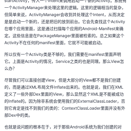
startActivity，传入一个Intent来调用启动一个新的Activity。系统有
一个ActivityManager来处理这里的逻辑。这里的逻辑相当的复杂，
但简单来说，ActivityManager会收到并处理这个Intent，从而决定
是是启动一个新的，还是把旧的放到前台。它会先查找这个Activity
在哪个应用里面，这是通过扫描每个应用的Android-Manifest来确
定。这些信息是在PackageManager里面被检索的。总之如果这个
Activity不在任何的manifest里面，它就不可能被启动。
所以仅有一个Activity类是不够的，我们需要在manifest里面声明
它。上面是Activity的情况，Service之类的也是同理。那么View怎
么办？
尽管我们可以直接创建View，但是大部分的View都不是我们创建
的，而是通过XML布局文件Inflate出来的。也就是说，我们在XML
定义了一些外部Dex里面的View，那么显然这个XML是不能被成功
的Inflate的。因为除非系统会使用我们的ExternalClassLoader，否
则它肯定是找不到我们的类的：ContextClassLoader里面并没有外
部Dex中的类。
也就是说问题的根本在于，对于那些Android系统为我们创建的对