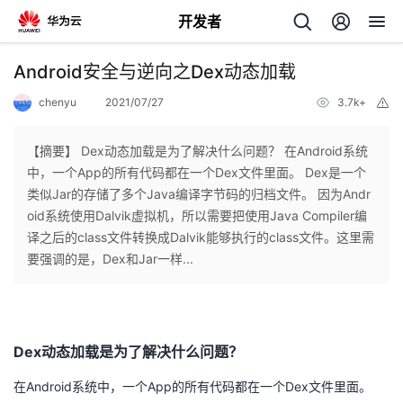
开发者
返
Android安全与逆向之Dex动态加载
回
chenyu
2021/07/27
3.7k+
举
报
【摘要】 Dex动态加载是为了解决什么问题？ 在Android系统
中，一个App的所有代码都在一个Dex文件里面。 Dex是一个
类似Jar的存储了多个Java编译字节码的归档文件。 因为Andr
个
oid系统使用Dalvik虚拟机，所以需要把使用Java Compiler编
译之后的class文件转换成Dalvik能够执行的class文件。这里需
我
人
要强调的是，Dex和Jar一样...
的
主
开
页
Dex动态加载是为了解决什么问题？
在Android系统中，一个App的所有代码都在一个Dex文件里面。
发