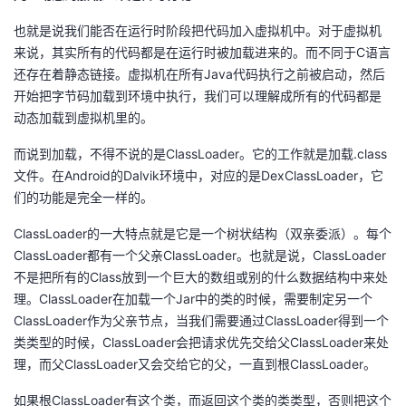
持
建
证
实
的
也就是说我们能否在运行时阶段把代码加入虚拟机中。对于虚拟机
议
来说，其实所有的代码都是在运行时被加载进来的。而不同于C语言
验
收
还存在着静态链接。虚拟机在所有Java代码执行之前被启动，然后
开始把字节码加载到环境中执行，我们可以理解成所有的代码都是
藏
动态加载到虚拟机里的。
而说到加载，不得不说的是ClassLoader。它的工作就是加载.class
文件。在Android的Dalvik环境中，对应的是DexClassLoader，它
们的功能是完全一样的。
ClassLoader的一大特点就是它是一个树状结构（双亲委派）。每个
ClassLoader都有一个父亲ClassLoader。也就是说，ClassLoader
不是把所有的Class放到一个巨大的数组或别的什么数据结构中来处
理。ClassLoader在加载一个Jar中的类的时候，需要制定另一个
ClassLoader作为父亲节点，当我们需要通过ClassLoader得到一个
类类型的时候，ClassLoader会把请求优先交给父ClassLoader来处
理，而父ClassLoader又会交给它的父，一直到根ClassLoader。
如果根ClassLoader有这个类，而返回这个类的类类型，否则把这个