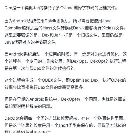
Dex是一个类似Jar的存储了多个Java编译字节码的归档文件。
者
因为Android系统使用Dalvik虚拟机，所以需要把使用Java
我
Compiler编译之后的class文件转换成Dalvik能够执行的class文件。
这里需要强调的是，Dex和Jar一样是一个归档文件，里面仍然是
的
我
Java代码对应的字节码文件。
博
的
我
当Android系统启动一个应用的时候，有一步是对Dex进行优化，这
个过程有一个专门的工具来处理，叫DexOpt。DexOpt的执行过程
客
论
的
我
是在第一次加载Dex文件的时候执行的。
这个过程会生成一个ODEX文件，即Optimised Dex。执行ODex的
坛
圈
的
我
效率会比直接执行Dex文件的效率要高很多。
子
直
的
我
但是在早期的Android系统中，DexOpt有一个问题，也就是这篇文
章想要说明并解决的问题。
我
播
活
的
DexOpt会把每一个类的方法id检索起来，存在一个链表结构里面。
我
动
关
的
但是这个链表的长度是用一个short类型来保存的，导致了方法id的
数目不能够超过65536个。