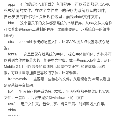
持
建
证
实
的
app/
存放的是常规下载的应用程序，可以看到都是以APK
格式结尾的文件。在这个文件夹下的程序为系统默认的组件，
议
验
收
自己安装的软件将不会出现在这里，而是\data\文件夹中。
bin/
这个目录下的文件都是系统的本地程序，从bin文件夹名称
藏
可以看出是binary二进制的程序，里面主要是Linux系统自带的组件
(命令)
etc/
android
系统的配置文件，比如APN接入点设置等核心配
置。
fonts/
这里面保存着系统的字体，
标准字体和粗体、斜体外可
以看到文件体积最大的可能是中文字库，或一些unicode字库，从T-
Mobile G1上可以清楚的看到显示简体中文正常.
如果你有root权
限，可以往里添加自己喜欢的字体，比如雅黑。
framework/
主要是一些核心的文件，从后缀名为jar可以看出
是是系统平台框架。
lib/
里面保存的是系统底层类库，里面很多都是框架层的实现
文件，一般以.so后缀结尾类似windows下的dll文件
usr/
用户文件夹，包含共享、键盘布局、时间区域文件等。
xbin/