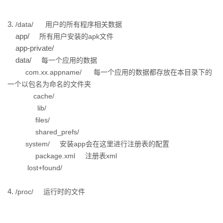
者
3.
/data/
用户的所有程序相关数据
app/
所有用户安装的apk文件
我
app-private/
data/
每一个应用的数据
的
我
com.xx.appname/
每一个应用的数据都存放在本目录下的
一个以包名为命名的文件夹
博
的
我
cache/
lib/
客
论
的
我
files/
shared_prefs/
坛
圈
的
我
system/
安装app会在这里进行注册表的配置
package.xml
注册表xml
子
直
的
我
lost+found/
我
播
活
的
4.
/proc/
运行时的文件
我
动
关
的