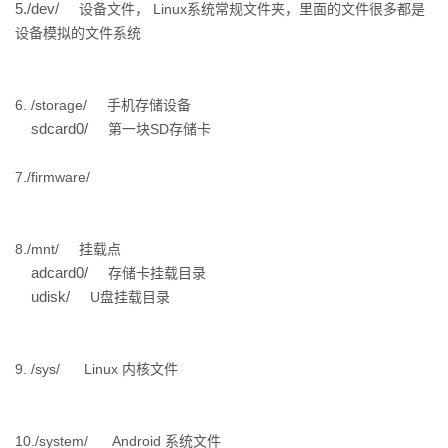
5./dev/
设备文件，
Linux系统常规文件夹，里面的文件很多都是
我
注
的
开
设备模拟的文件系统
的
Programs
发
6.
/storage/
手机存储设备
支
者
sdcard0/
第一块SD存储卡
持
学
7./firmware/
我
堂
8./mnt/
挂载点
的
我
我
adcard0/
存储卡挂载目录
udisk/
U盘挂载目录
技
的
的
我
术
云
课
的
我
9.
/sys/
Linux 内核文件
支
声
程
认
的
我
10./system/
Android 系统文件