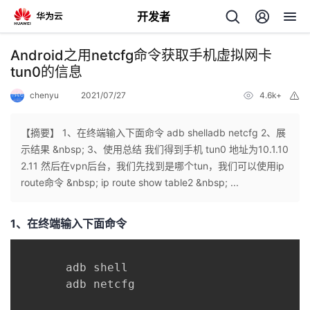
开发者
返
Android之用netcfg命令获取手机虚拟网卡
回
tun0的信息
chenyu
2021/07/27
4.6k+
举
报
【摘要】 1、在终端输入下面命令 adb shelladb netcfg 2、展
示结果 &nbsp; 3、使用总结 我们得到手机 tun0 地址为10.1.10
个
2.11 然后在vpn后台，我们先找到是哪个tun，我们可以使用ip
route命令 &nbsp; ip route show table2 &nbsp; ...
我
人
1、在终端输入下面命令
我
的
主
我
的
开
页
       adb shell

       adb netcfg

我
的
开
发