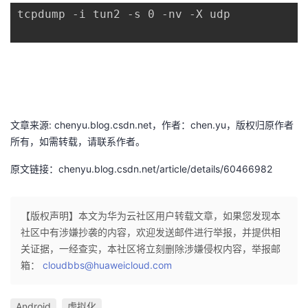
议
tcpdump -i tun2 -s 0 -nv -X udp 
注
验
收
藏
文章来源: chenyu.blog.csdn.net，作者：chen.yu，版权归原作者
所有，如需转载，请联系作者。
原文链接：chenyu.blog.csdn.net/article/details/60466982
【版权声明】本文为华为云社区用户转载文章，如果您发现本
社区中有涉嫌抄袭的内容，欢迎发送邮件进行举报，并提供相
关证据，一经查实，本社区将立刻删除涉嫌侵权内容，举报邮
箱：
cloudbbs@huaweicloud.com
Android
虚拟化