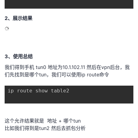
的
Programs
发
者
2、展示结果
支
者
我
持
学
的
我
我
堂
博
的
我
3、使用总结
我们得到手机 tun0 地址为10.1.102.11 然后在vpn后台，我
的
我
客
论
的
我
我
们先找到是哪个tun，我们可以使用ip route命令
技
的
坛
圈
的
我
的
我
ip route show table2
术
云
子
直
的
我
课
的
我
支
声
播
活
的
程
认
的
我
这个允许结果就是 地址 + 哪个tun
比如我们得到是tun2 然后去抓包分析
持
建
动
关
证
实
的