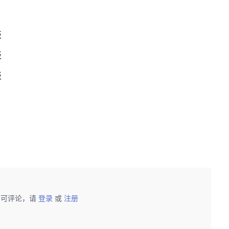
板
板
板
后可评论，请
登录
或
注册