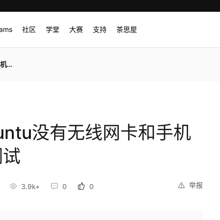
rams
社区
学堂
大赛
支持
茶思屋
i调试
ubuntu没有无线网卡和手机
调试
举报
3.9k+
0
0