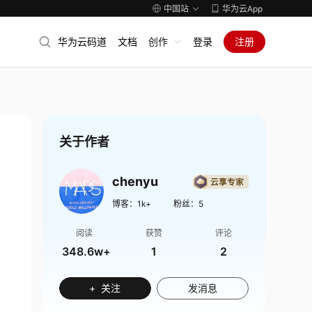
中国站
华为云App
华为云码道
文档
创作
登录
注册
关于作者
chenyu
博客：
1k+
粉丝：
5
阅读
获赞
评论
348.6w+
1
2
+ 关注
发消息