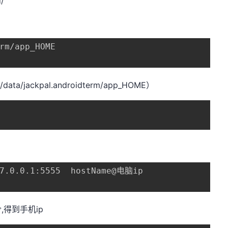
/
rm/app_HOME 
ta/jackpal.androidterm/app_HOME）
27.0.0.1:5555  hostName@电脑ip
,得到手机ip