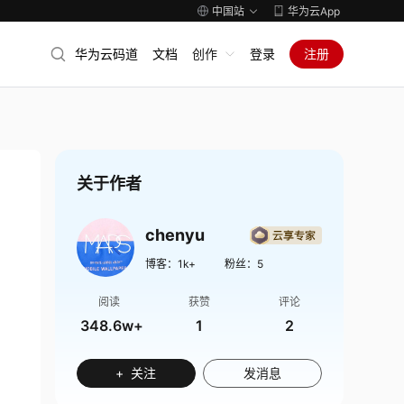
中国站
华为云App
华为云码道
文档
创作
登录
注册
关于作者
chenyu
博客：
1k+
粉丝：
5
阅读
获赞
评论
348.6w+
1
2
+ 关注
发消息