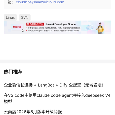
箱：
cloudbbs@huaweicloud.com
我
注
的
开
Linux
SVN
的
Programs
发
支
者
持
学
我
堂
的
我
我
热门推荐
技
的
的
我
企业微信长连接 + LangBot + Dify 全配置（无域名版）
术
云
课
的
我
在VS code中使用claude code agent并接入deepseek V4
模型
支
声
程
认
的
我
云商店2026年5月版本升级简报