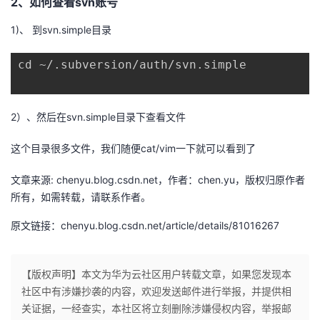
2、如何查看svn账号
者
1)、 到svn.simple目录
我
cd ~/.subversion/auth/svn.simple
的
我
2）、然后在svn.simple目录下查看文件
博
的
我
这个目录很多文件，我们随便cat/vim一下就可以看到了
客
论
的
我
文章来源: chenyu.blog.csdn.net，作者：chen.yu，版权归原作者
所有，如需转载，请联系作者。
坛
圈
的
我
原文链接：chenyu.blog.csdn.net/article/details/81016267
子
直
的
我
我
播
活
的
【版权声明】本文为华为云社区用户转载文章，如果您发现本
社区中有涉嫌抄袭的内容，欢迎发送邮件进行举报，并提供相
我
动
关
的
关证据，一经查实，本社区将立刻删除涉嫌侵权内容，举报邮