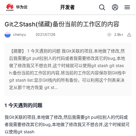
开发者
返
Git之Stash(储藏)备份当前的工作区的内容
回
chenyu
2021/07/26
2.8k+
举
报
【摘要】 1 今天遇到的问题 我Git关联的项目,本地做了修改,然
后我需要git pull拉别人的代码或者我需要修改其它的bug,本地
做了修改我又不想合并,这个时候就可以使用git stash git stas
个
h:备份当前的工作区的内容,将当前的工作区内容保存到Git栈中
git stash list:显示Git栈内的所有备份，可以利用这个列表来决
我
人
定从那个地方恢复 git st...
的
主
1 今天遇到的问题
开
页
我Git关联的项目,本地做了修改,然后我需要git pull拉别人的代码或
者我需要修改其它的bug,本地做了修改我又不想合并,这个时候就可
发
以使用git stash