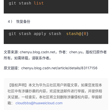
 git stash 
list
我
注
的
开
的
Programs
发
4 ) 恢复备份
支
者
 git stash apply stash  
stash@
{
0
}
持
学
文章来源: chenyu.blog.csdn.net，作者：chen.yu，版权归原作者
我
堂
所有，如需转载，请联系作者。
的
我
我
原文链接：chenyu.blog.csdn.net/article/details/83117156
技
的
的
我
【版权声明】本文为华为云社区用户转载文章，如果您发现本
术
云
社区中有涉嫌抄袭的内容，欢迎发送邮件进行举报，并提供相
课
的
我
关证据，一经查实，本社区将立刻删除涉嫌侵权内容，举报邮
支
声
箱：
程
认
的
我
cloudbbs@huaweicloud.com